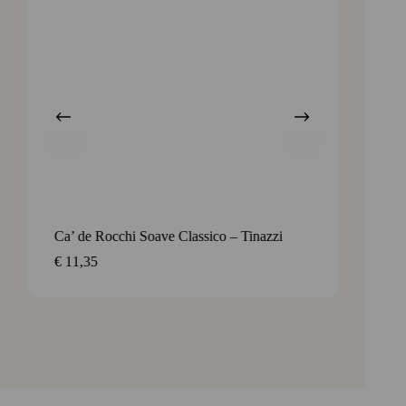
Ca’ de Rocchi Soave Classico – Tinazzi
Prosec
Cavalie
€
11,35
€
9,95