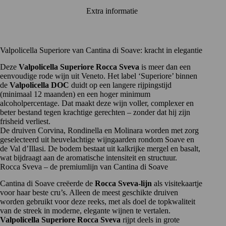
Extra informatie
Valpolicella Superiore van Cantina di Soave: kracht in elegantie
Deze
Valpolicella Superiore Rocca Sveva
is meer dan een
eenvoudige rode wijn uit Veneto. Het label ‘Superiore’ binnen
de
Valpolicella DOC
duidt op een langere rijpingstijd
(minimaal 12 maanden) en een hoger minimum
alcoholpercentage. Dat maakt deze wijn voller, complexer en
beter bestand tegen krachtige gerechten – zonder dat hij zijn
frisheid verliest.
De druiven Corvina, Rondinella en Molinara worden met zorg
geselecteerd uit heuvelachtige wijngaarden rondom Soave en
de Val d’Illasi. De bodem bestaat uit kalkrijke mergel en basalt,
wat bijdraagt aan de aromatische intensiteit en structuur.
Rocca Sveva – de premiumlijn van Cantina di Soave
Cantina di Soave
creëerde de
Rocca Sveva-lijn
als visitekaartje
voor haar beste cru’s. Alleen de meest geschikte druiven
worden gebruikt voor deze reeks, met als doel de topkwaliteit
van de streek in moderne, elegante wijnen te vertalen.
Valpolicella Superiore Rocca Sveva
rijpt deels in grote