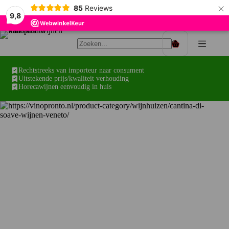
×
85
Reviews
9,8
Ga
naar
Winkelwagen
de
inhoud
Rechtstreeks van importeur naar consument
Uitstekende prijs/kwaliteit verhouding
Horecawijnen eenvoudig in huis