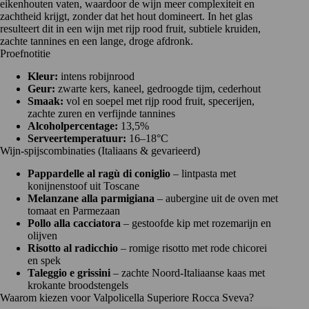
eikenhouten vaten, waardoor de wijn meer complexiteit en
zachtheid krijgt, zonder dat het hout domineert. In het glas
resulteert dit in een wijn met rijp rood fruit, subtiele kruiden,
zachte tannines en een lange, droge afdronk.
Proefnotitie
Kleur:
intens robijnrood
Geur:
zwarte kers, kaneel, gedroogde tijm, cederhout
Smaak:
vol en soepel met rijp rood fruit, specerijen,
zachte zuren en verfijnde tannines
Alcoholpercentage:
13,5%
Serveertemperatuur:
16–18°C
Wijn-spijscombinaties (Italiaans & gevarieerd)
Pappardelle al ragù di coniglio
– lintpasta met
konijnenstoof uit Toscane
Melanzane alla parmigiana
– aubergine uit de oven met
tomaat en Parmezaan
Pollo alla cacciatora
– gestoofde kip met rozemarijn en
olijven
Risotto al radicchio
– romige risotto met rode chicorei
en spek
Taleggio e grissini
– zachte Noord-Italiaanse kaas met
krokante broodstengels
Waarom kiezen voor Valpolicella Superiore Rocca Sveva?