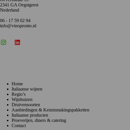
2341 GA Oegstgeest
Nederland
06 - 17 59 02 94
info@vinopronto.nl
Instagram
X
LinkedIn
Menu
Home
Italiaanse wijnen
Regio’s
Wijnhuizen
Druivensoorten
Aanbiedingen & Kennismakingspakketten
Italiaanse producten
Proeverijen, diners & catering
Contact