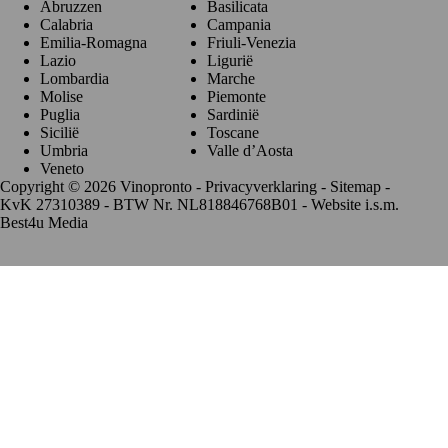
Abruzzen
Basilicata
Calabria
Campania
Emilia-Romagna
Friuli-Venezia
Lazio
Ligurië
Lombardia
Marche
Molise
Piemonte
Puglia
Sardinië
Sicilië
Toscane
Umbria
Valle d’Aosta
Veneto
Copyright © 2026 Vinopronto -
Privacyverklaring
-
Sitemap
-
KvK 27310389 - BTW Nr. NL818846768B01 - Website i.s.m.
Best4u Media