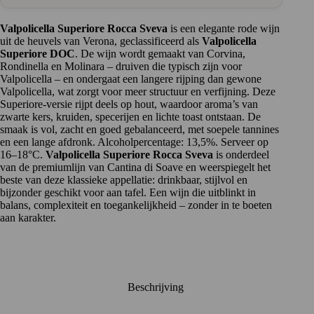
stijl
aantal
Valpolicella Superiore Rocca Sveva
is een elegante rode wijn
uit de heuvels van Verona, geclassificeerd als
Valpolicella
Superiore DOC
. De wijn wordt gemaakt van Corvina,
Rondinella en Molinara – druiven die typisch zijn voor
Valpolicella – en ondergaat een langere rijping dan gewone
Valpolicella, wat zorgt voor meer structuur en verfijning. Deze
Superiore-versie rijpt deels op hout, waardoor aroma’s van
zwarte kers, kruiden, specerijen en lichte toast ontstaan. De
smaak is vol, zacht en goed gebalanceerd, met soepele tannines
en een lange afdronk. Alcoholpercentage: 13,5%. Serveer op
16–18°C.
Valpolicella Superiore Rocca Sveva
is onderdeel
van de premiumlijn van Cantina di Soave en weerspiegelt het
beste van deze klassieke appellatie: drinkbaar, stijlvol en
bijzonder geschikt voor aan tafel. Een wijn die uitblinkt in
balans, complexiteit en toegankelijkheid – zonder in te boeten
aan karakter.
Beschrijving