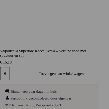
Valpolicella Superiore Rocca Sveva – Verfijnd rood met
structuur en stijl
€
16,10
Valpolicella
Superiore
Toevoegen aan winkelwagen
Rocca
Sveva
–
Verfijnd
🚚
Binnen een paar dagen in huis
rood
met
👤
Persoonlijk gecontroleerd door eigenaar
structuur
⭐
Klantwaardering Vinopronto 9,7/10
en