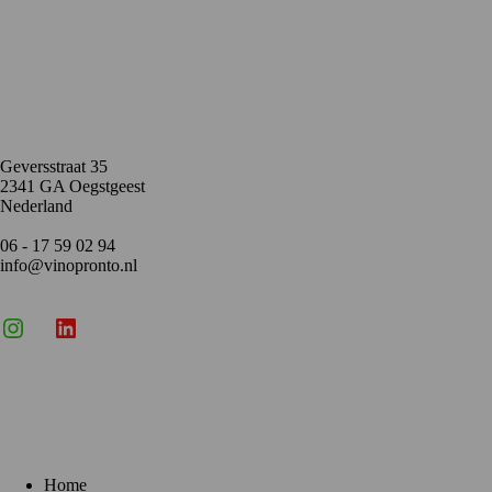
Contact
Geversstraat 35
2341 GA Oegstgeest
Nederland
06 - 17 59 02 94
info@vinopronto.nl
Instagram
X
LinkedIn
Menu
Home