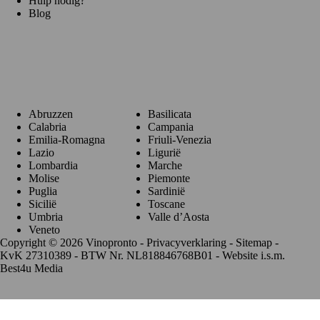
Hulp nodig?
Blog
Regio's
Abruzzen
Basilicata
Calabria
Campania
Emilia-Romagna
Friuli-Venezia
Lazio
Ligurië
Lombardia
Marche
Molise
Piemonte
Puglia
Sardinië
Sicilië
Toscane
Umbria
Valle d’Aosta
Veneto
Copyright © 2026 Vinopronto -
Privacyverklaring
-
Sitemap
-
KvK 27310389 - BTW Nr. NL818846768B01 - Website i.s.m.
Best4u Media