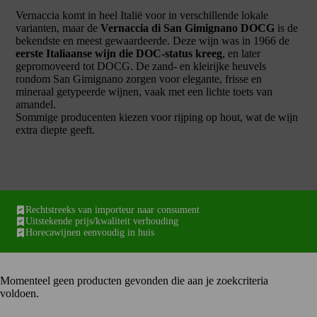
Vernaccia komt in heel Italië voor in verschillende lokale
varianten, maar de
Vernaccia di San Gimignano DOCG
is de
bekendste en meest gewaardeerde. Deze wijn was in 1966 de
eerste Italiaanse wijn die DOC-status kreeg
, en later
gepromoveerd tot DOCG. De zand- en kleirijke heuvels
rondom San Gimignano zorgen voor elegante, frisse en
mineraal getypeerde wijnen, vaak met een lichte toets van
amandel.
Sommige producenten kiezen voor rijping op hout, wat de wijn
extra diepte geeft.
Rechtstreeks van importeur naar consument
Uitstekende prijs/kwaliteit verhouding
Horecawijnen eenvoudig in huis
Momenteel geen producten gevonden die aan je zoekcriteria
voldoen.