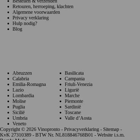
Bestellen & verzenden
Retouren, herroeping, klachten
Algemene voorwaarden
Privacy verklaring
Hulp nodig?
Blog
Regio's
Abruzzen
Basilicata
Calabria
Campania
Emilia-Romagna
Friuli-Venezia
Lazio
Ligurië
Lombardia
Marche
Molise
Piemonte
Puglia
Sardinië
Sicilië
Toscane
Umbria
Valle d’Aosta
Veneto
Copyright © 2026 Vinopronto -
Privacyverklaring
-
Sitemap
-
KvK 27310389 - BTW Nr. NL818846768B01 - Website i.s.m.