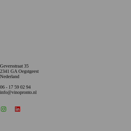
Contact
Geversstraat 35
2341 GA Oegstgeest
Nederland
06 - 17 59 02 94
info@vinopronto.nl
Instagram
X
LinkedIn
Menu