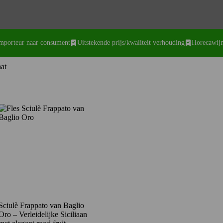
importeur naar consument
Uitstekende prijs/kwaliteit verhouding
Horecawijn
aat
Sciulè Frappato van Baglio
Oro – Verleidelijke Siciliaan