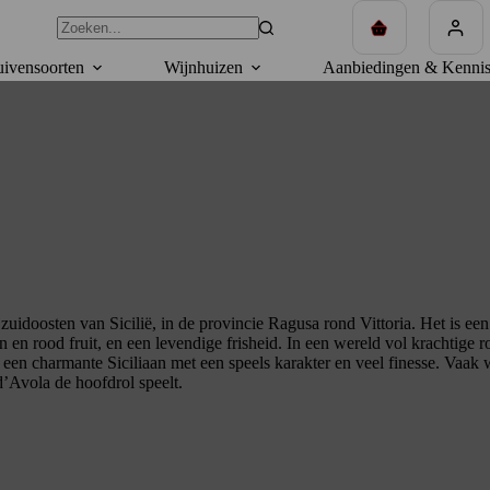
Winkelwagen
ivensoorten
Wijnhuizen
Aanbiedingen & Kennis
t zuidoosten van Sicilië, in de provincie Ragusa rond Vittoria. Het is e
n en rood fruit, en een levendige frisheid. In een wereld vol krachtige 
een charmante Siciliaan met een speels karakter en veel finesse. Vaak
’Avola de hoofdrol speelt.