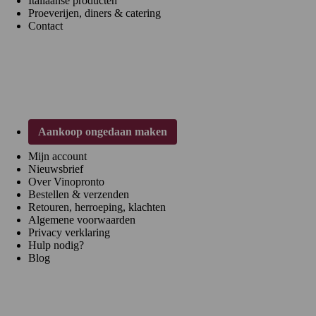
Italiaanse producten
Proeverijen, diners & catering
Contact
Klantenservice
Aankoop ongedaan maken
Mijn account
Nieuwsbrief
Over Vinopronto
Bestellen & verzenden
Retouren, herroeping, klachten
Algemene voorwaarden
Privacy verklaring
Hulp nodig?
Blog
Regio's