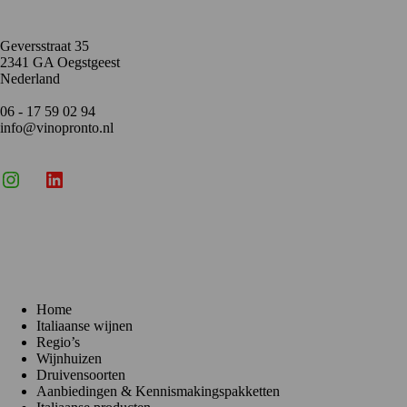
Geversstraat 35
2341 GA Oegstgeest
Nederland
06 - 17 59 02 94
info@vinopronto.nl
Instagram
X
LinkedIn
Menu
Home
Italiaanse wijnen
Regio’s
Wijnhuizen
Druivensoorten
Aanbiedingen & Kennismakingspakketten