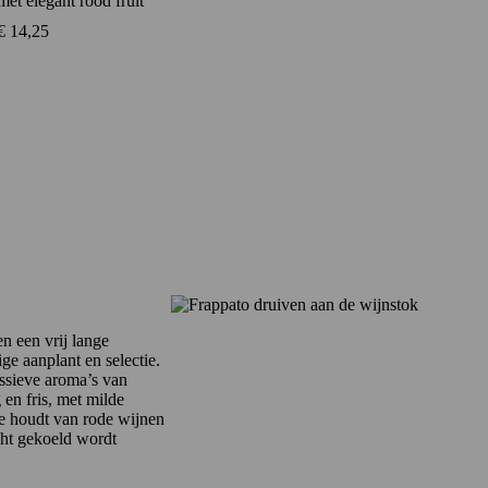
met elegant rood fruit
€
14,25
n een vrij lange
ge aanplant en selectie.
essieve aroma’s van
 en fris, met milde
ie houdt van rode wijnen
icht gekoeld wordt