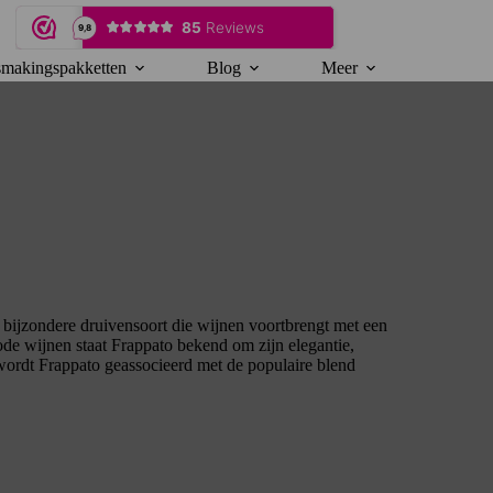
makingspakketten
Blog
Meer
en bijzondere druivensoort die wijnen voortbrengt met een
rode wijnen staat Frappato bekend om zijn elegantie,
 wordt Frappato geassocieerd met de populaire blend