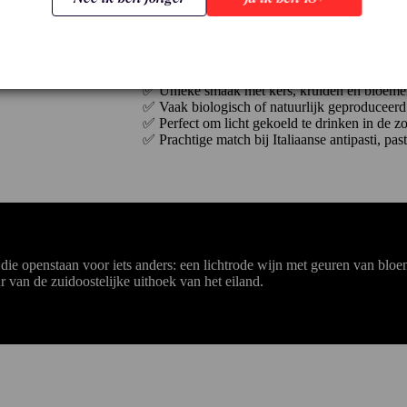
De druif heeft een lange historie: al i
provincie Ragusa.
Waarom kiezen voor wijnen van Frappato?
✅ Licht, fris en elegant rood uit Sicilië zoals 
✅ Unieke smaak met kers, kruiden en bloeme
✅ Vaak biologisch of natuurlijk geproduceerd
✅ Perfect om licht gekoeld te drinken in de z
✅ Prachtige match bij Italiaanse antipasti, pas
 die openstaan voor iets anders: een lichtrode wijn met geuren van bloe
r van de zuidoostelijke uithoek van het eiland.