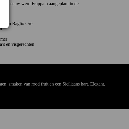
n de 18e eeuw werd Frappato aangeplant in de
die van
Baglio Oro
n
omer
ta’s en visgerechten
men, smaken van rood fruit en een Siciliaans hart. Elegant,