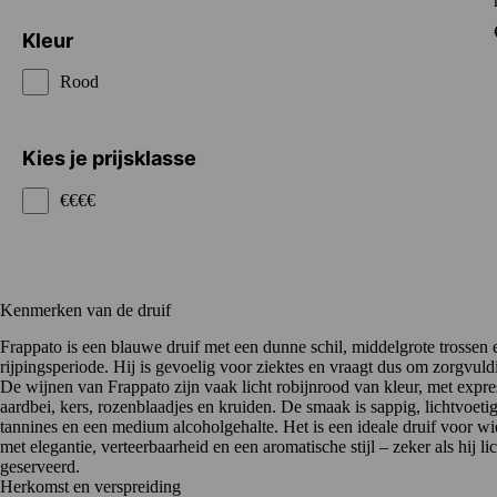
Kleur
Rood
Kies je prijsklasse
€€€€
Kenmerken van de druif
Frappato is een blauwe druif met een dunne schil, middelgrote trossen e
rijpingsperiode. Hij is gevoelig voor ziektes en vraagt dus om zorgvuldi
De wijnen van Frappato zijn vaak licht robijnrood van kleur, met expr
aardbei, kers, rozenblaadjes en kruiden. De smaak is sappig, lichtvoetig
tannines en een medium alcoholgehalte. Het is een ideale druif voor w
met elegantie, verteerbaarheid en een aromatische stijl – zeker als hij l
geserveerd.
Herkomst en verspreiding