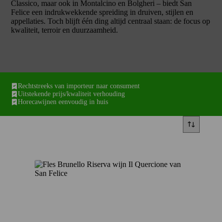
Classico, maar ook in Montalcino en Bolgheri – biedt San
Felice een indrukwekkende spreiding in druiven, stijlen en
appellaties. Toch blijft één ding altijd centraal staan: de focus op
kwaliteit, terroir en duurzaamheid.
Rechtstreeks van importeur naar consument
Uitstekende prijs/kwaliteit verhouding
Horecawijnen eenvoudig in huis