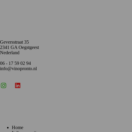
Contact
Geversstraat 35
2341 GA Oegstgeest
Nederland
06 - 17 59 02 94
info@vinopronto.nl
Instagram
X
LinkedIn
Menu
Home