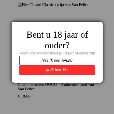
Bent u 18 jaar of
ouder?
Voor deze website moet je 18 jaar of ouder zijn
Nee ik ben jonger
Ja ik ben 18+
Chianti Classico DOCG – Authentiek rood van
San Felice
€
18,65