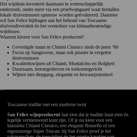
Het wijnhuis investeert daarnaast in wetenschappelijk
onderzoek, onder meer via een proefwijngaard waar tientallen
lokale druivenrassen opnieuw worden geëvalueerd. Daarmee
wil San Felice bijdragen aan het behoud van Toscaanse
druivendiversiteit én het versterken van klimaatbestendige
wijnbouw.
Waarom kiezen voor San Felice producent?
Gevestigde naam in Chianti Classico sinds de jaren ’60
Focus op Sangiovese, maar ook pionier in vergeten
druivenrassen
Kwaliteitswijnen uit Chianti, Montalcino en Bolgheri
Duurzaam, terroirgedreven en toekomstgericht
Wijnen met diepgang, elegantie en bewaarpotentieel
Toscaanse traditie met een moderne twist
San Felice wijnproducent
laat zien dat je traditie kunt eren én
tegelijk vernieuwend kunt zijn. Of je nu kiest voor een
klassieke Chianti Classico, een elegante Brunello of een
eigenzinnige Super Tuscan: bij San Felice proef je het
vakmanschap, de toewijding én het unieke karakter van