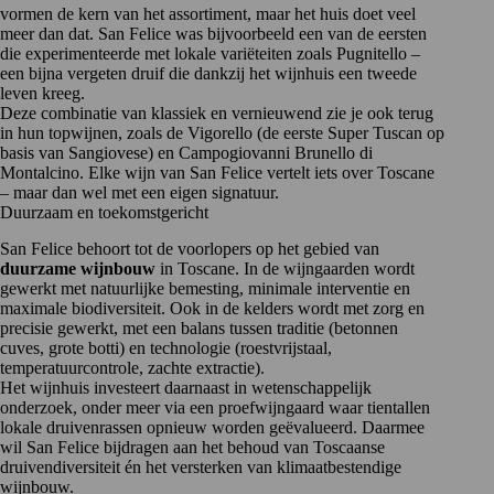
vormen de kern van het assortiment, maar het huis doet veel
meer dan dat. San Felice was bijvoorbeeld een van de eersten
die experimenteerde met lokale variëteiten zoals Pugnitello –
een bijna vergeten druif die dankzij het wijnhuis een tweede
leven kreeg.
Deze combinatie van klassiek en vernieuwend zie je ook terug
in hun topwijnen, zoals de Vigorello (de eerste Super Tuscan op
basis van Sangiovese) en Campogiovanni Brunello di
Montalcino. Elke wijn van San Felice vertelt iets over Toscane
– maar dan wel met een eigen signatuur.
Duurzaam en toekomstgericht
San Felice behoort tot de voorlopers op het gebied van
duurzame wijnbouw
in Toscane. In de wijngaarden wordt
gewerkt met natuurlijke bemesting, minimale interventie en
maximale biodiversiteit. Ook in de kelders wordt met zorg en
precisie gewerkt, met een balans tussen traditie (betonnen
cuves, grote botti) en technologie (roestvrijstaal,
temperatuurcontrole, zachte extractie).
Het wijnhuis investeert daarnaast in wetenschappelijk
onderzoek, onder meer via een proefwijngaard waar tientallen
lokale druivenrassen opnieuw worden geëvalueerd. Daarmee
wil San Felice bijdragen aan het behoud van Toscaanse
druivendiversiteit én het versterken van klimaatbestendige
wijnbouw.