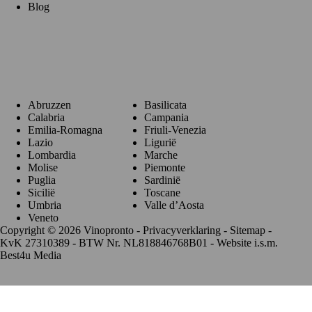
Blog
Regio's
Abruzzen
Basilicata
Calabria
Campania
Emilia-Romagna
Friuli-Venezia
Lazio
Ligurië
Lombardia
Marche
Molise
Piemonte
Puglia
Sardinië
Sicilië
Toscane
Umbria
Valle d’Aosta
Veneto
Copyright © 2026 Vinopronto -
Privacyverklaring
-
Sitemap
-
KvK 27310389 - BTW Nr. NL818846768B01 - Website i.s.m.
Best4u Media