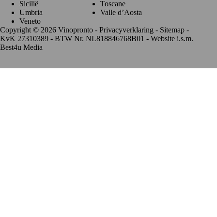
Sicilië
Toscane
Umbria
Valle d’Aosta
Veneto
Copyright © 2026 Vinopronto -
Privacyverklaring
-
Sitemap
-
KvK 27310389 - BTW Nr. NL818846768B01 - Website i.s.m.
Best4u Media
De waardering van www.vinopronto.nl bij
WebwinkelKeur
Reviews
is 9.8/10 gebaseerd op 85 reviews.