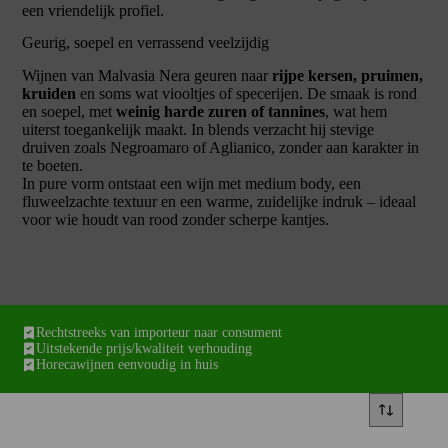
een vriendelijk profiel.
Geurig, soepel en verrassend veelzijdig
Wijnen van Malvasia Nera geuren naar
rijpe kersen, pruimen,
kruiden
en soms wat viooltjes of specerijen. De smaak is rond
en soepel, met
weinig harde zuren of tannines
, wat hem
uiterst toegankelijk maakt. In blends verzacht hij stevige
druiven zoals Negroamaro of Aglianico, zonder aan karakter in
te boeten.
In pure vorm ontstaat een wijn met medium body, een
fluweelzachte textuur en een warme, zuidelijke indruk – ideaal
voor wie houdt van rood zonder scherpe kantjes.
Rechtstreeks van importeur naar consument
Uitstekende prijs/kwaliteit verhouding
Horecawijnen eenvoudig in huis