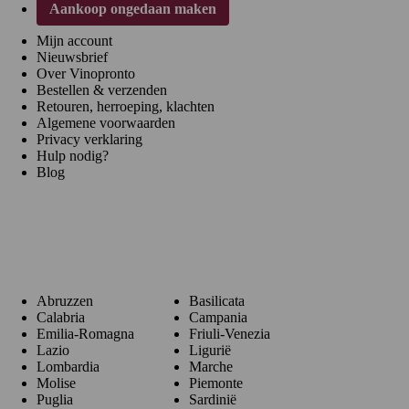
Aankoop ongedaan maken
Mijn account
Nieuwsbrief
Over Vinopronto
Bestellen & verzenden
Retouren, herroeping, klachten
Algemene voorwaarden
Privacy verklaring
Hulp nodig?
Blog
Regio's
Abruzzen
Basilicata
Calabria
Campania
Emilia-Romagna
Friuli-Venezia
Lazio
Ligurië
Lombardia
Marche
Molise
Piemonte
Puglia
Sardinië