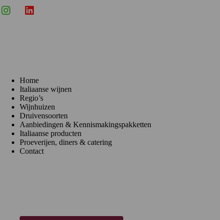
Instagram
X
LinkedIn
Menu
Home
Italiaanse wijnen
Regio’s
Wijnhuizen
Druivensoorten
Aanbiedingen & Kennismakingspakketten
Italiaanse producten
Proeverijen, diners & catering
Contact
Klantenservice