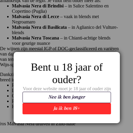
afhankelijk van de regio. Je vindt hem onder meer als:
Malvasia Nera di Brindisi
– in Salice Salentino en
Copertino (Puglia)
Malvasia Nera di Lecce
– vaak in blends met
Negroamaro
Malvasia Nera di Basilicata
– in Aglianico del Vulture-
blends
Malvasia Nera Toscana
– in Chianti-achtige blends
voor geurige nuance
De wijnen zijn meestal IGP of DOC-geclassificeerd en variëren
van dagelijks drinkplezier tot serieuze dinerwijn, afhankelijk
van terroir en vinificatie.
Bent u 18 jaar of
Wijn-spijs: zacht rood voor elke dag
Dankzij zijn soepele structuur en rijp fruit is Malvasia Nera
ouder?
breed inzetbaar aan tafel:
Pasta met tomatensaus of ragù
Voor deze website moet je 18 jaar of ouder zijn
Lasagne of ovenschotels met groenten
Geroosterde kip of kalkoen
Nee ik ben jonger
Pizza met worst of mozzarella
Halfrijpe kazen zoals pecorino of scamorza
Ja ik ben 18+