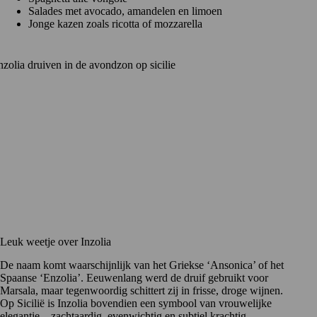
Salades met avocado, amandelen en limoen
Jonge kazen zoals ricotta of mozzarella
Leuk weetje over Inzolia
De naam komt waarschijnlijk van het Griekse ‘Ansonica’ of het
Spaanse ‘Enzolia’. Eeuwenlang werd de druif gebruikt voor
Marsala, maar tegenwoordig schittert zij in frisse, droge wijnen.
Op Sicilië is Inzolia bovendien een symbool van vrouwelijke
elegantie – zachtaardig, evenwichtig en subtiel krachtig.