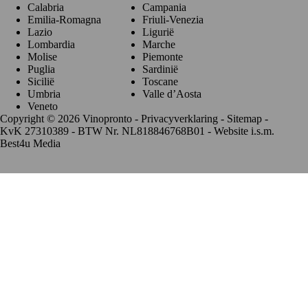
Calabria
Campania
Emilia-Romagna
Friuli-Venezia
Lazio
Ligurië
Lombardia
Marche
Molise
Piemonte
Puglia
Sardinië
Sicilië
Toscane
Umbria
Valle d’Aosta
Veneto
Copyright © 2026 Vinopronto -
Privacyverklaring
-
Sitemap
-
KvK 27310389 - BTW Nr. NL818846768B01 - Website i.s.m.
Best4u Media
De waardering van www.vinopronto.nl bij
WebwinkelKeur
Reviews
is 9.8/10 gebaseerd op 85 reviews.