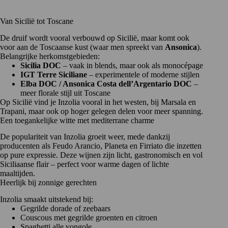
Van Sicilië tot Toscane
De druif wordt vooral verbouwd op Sicilië, maar komt ook
voor aan de Toscaanse kust (waar men spreekt van
Ansonica
).
Belangrijke herkomstgebieden:
Sicilia DOC
– vaak in blends, maar ook als monocépage
IGT Terre Siciliane
– experimentele of moderne stijlen
Elba DOC / Ansonica Costa dell’Argentario DOC
–
meer florale stijl uit Toscane
Op Sicilië vind je Inzolia vooral in het westen, bij Marsala en
Trapani, maar ook op hoger gelegen delen voor meer spanning.
Een toegankelijke witte met mediterrane charme
De populariteit van Inzolia groeit weer, mede dankzij
producenten als Feudo Arancio, Planeta en Firriato die inzetten
op pure expressie. Deze wijnen zijn licht, gastronomisch en vol
Siciliaanse flair – perfect voor warme dagen of lichte
maaltijden.
Heerlijk bij zonnige gerechten
Inzolia smaakt uitstekend bij:
Gegrilde dorade of zeebaars
Couscous met gegrilde groenten en citroen
Spaghetti alle vongole