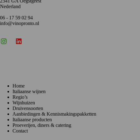
2341 GA Oegstgeest
Nederland
06 - 17 59 02 94
info@vinopronto.nl
Instagram
X
LinkedIn
Menu
Home
Italiaanse wijnen
Regio’s
Wijnhuizen
Druivensoorten
Aanbiedingen & Kennismakingspakketten
Italiaanse producten
Proeverijen, diners & catering
Contact