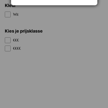
Kleur
Wit
Kies je prijsklasse
€€€
€€€€