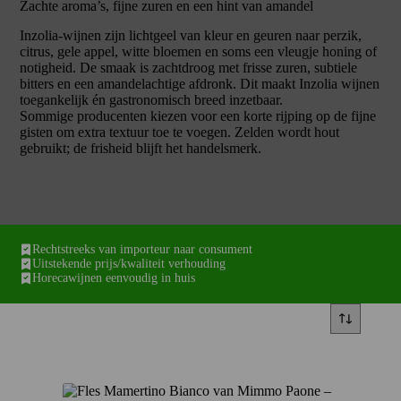
Zachte aroma’s, fijne zuren en een hint van amandel
Inzolia-wijnen zijn lichtgeel van kleur en geuren naar perzik,
citrus, gele appel, witte bloemen en soms een vleugje honing of
notigheid. De smaak is zachtdroog met frisse zuren, subtiele
bitters en een amandelachtige afdronk. Dit maakt Inzolia wijnen
toegankelijk én gastronomisch breed inzetbaar.
Sommige producenten kiezen voor een korte rijping op de fijne
gisten om extra textuur toe te voegen. Zelden wordt hout
gebruikt; de frisheid blijft het handelsmerk.
Rechtstreeks van importeur naar consument
Uitstekende prijs/kwaliteit verhouding
Horecawijnen eenvoudig in huis