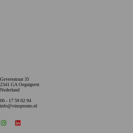
Contact
Geversstraat 35
2341 GA Oegstgeest
Nederland
06 - 17 59 02 94
info@vinopronto.nl
Instagram
X
LinkedIn