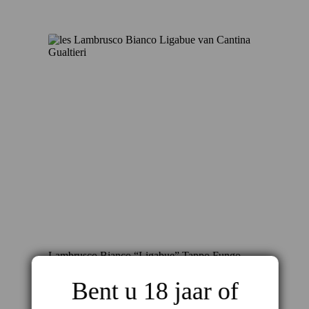
Lambrusco Bianco “Ligabue” Tappo Fungo –
sprankelend wit met Italiaanse flair
Bent u 18 jaar of
€
6,35