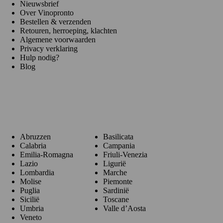
Nieuwsbrief
Over Vinopronto
Bestellen & verzenden
Retouren, herroeping, klachten
Algemene voorwaarden
Privacy verklaring
Hulp nodig?
Blog
Regio's
Abruzzen
Basilicata
Calabria
Campania
Emilia-Romagna
Friuli-Venezia
Lazio
Ligurië
Lombardia
Marche
Molise
Piemonte
Puglia
Sardinië
Sicilië
Toscane
Umbria
Valle d’Aosta
Veneto