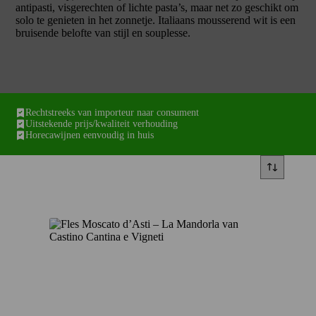
antipasti, visgerechten of lichte pasta’s, maar net zo geschikt om
solo te genieten in het zonnetje. Italiaans mousserend wit is een
bruisende belofte van stijl en souplesse.
Rechtstreeks van importeur naar consument
Uitstekende prijs/kwaliteit verhouding
Horecawijnen eenvoudig in huis