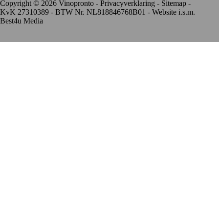
Copyright © 2026 Vinopronto -
Privacyverklaring
-
Sitemap
-
KvK 27310389 - BTW Nr. NL818846768B01 - Website i.s.m.
Best4u Media
De waardering van www.vinopronto.nl bij
WebwinkelKeur
Reviews
is 9.8/10 gebaseerd op 85 reviews.