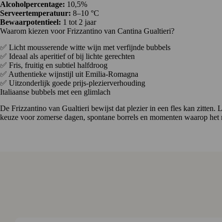
Alcoholpercentage:
10,5%
Serveertemperatuur:
8–10 °C
Bewaarpotentieel:
1 tot 2 jaar
Waarom kiezen voor Frizzantino van Cantina Gualtieri?
✅ Licht mousserende witte wijn met verfijnde bubbels
✅ Ideaal als aperitief of bij lichte gerechten
✅ Fris, fruitig en subtiel halfdroog
✅ Authentieke wijnstijl uit Emilia-Romagna
✅ Uitzonderlijk goede prijs-plezierverhouding
Italiaanse bubbels met een glimlach
De Frizzantino van Gualtieri bewijst dat plezier in een fles kan zitten
keuze voor zomerse dagen, spontane borrels en momenten waarop het ni