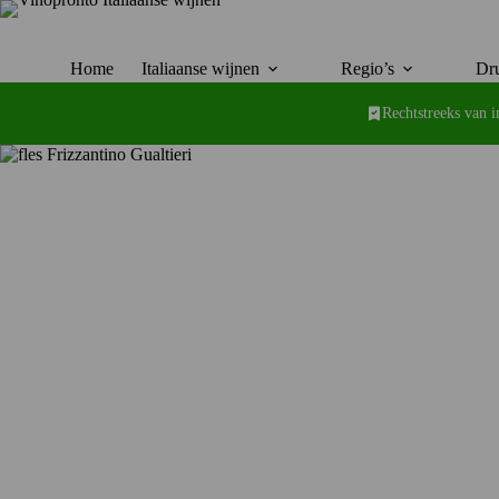
Ga
naar
de
inhoud
Home
Italiaanse wijnen
Regio’s
Dru
Rechtstreeks van 