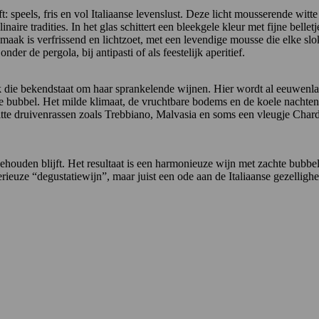
t: speels, fris en vol Italiaanse levenslust. Deze licht mousserende wit
re tradities. In het glas schittert een bleekgele kleur met fijne belletj
 smaak is verfrissend en lichtzoet, met een levendige mousse die elke sl
der de pergola, bij antipasti of als feestelijk aperitief.
eek die bekendstaat om haar sprankelende wijnen. Hier wordt al eeuwen
jke bubbel. Het milde klimaat, de vruchtbare bodems en de koele nachte
e witte druivenrassen zoals Trebbiano, Malvasia en soms een vleugje Ch
behouden blijft. Het resultaat is een harmonieuze wijn met zachte bubbel
ieuze “degustatiewijn”, maar juist een ode aan de Italiaanse gezelligheid: