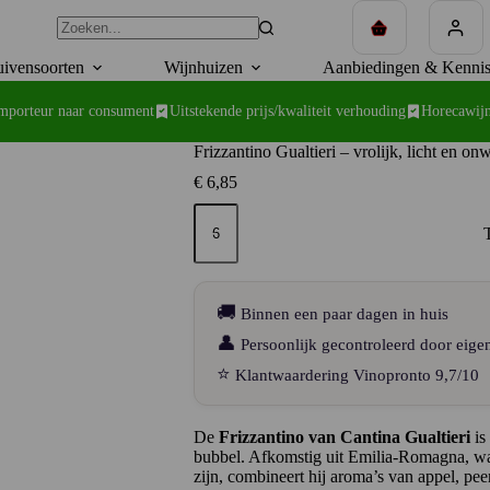
Winkelwagen
ivensoorten
Wijnhuizen
Aanbiedingen & Kennis
importeur naar consument
Uitstekende prijs/kwaliteit verhouding
Horecawijn
Frizzantino Gualtieri – vrolijk, licht en on
€
6,85
Frizzantino
Gualtieri
–
vrolijk,
licht
en
🚚
Binnen een paar dagen in huis
onweerstaanbaar
Italiaans
👤
Persoonlijk gecontroleerd door eige
aantal
⭐
Klantwaardering Vinopronto 9,7/10
De
Frizzantino van Cantina Gualtieri
is 
bubbel. Afkomstig uit Emilia-Romagna, wa
zijn, combineert hij aroma’s van appel, pee