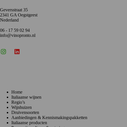
Geversstraat 35
2341 GA Oegstgeest
Nederland
06 - 17 59 02 94
info@vinopronto.nl
Instagram
X
LinkedIn
Menu
Home
Italiaanse wijnen
Regio’s
Wijnhuizen
Druivensoorten
Aanbiedingen & Kennismakingspakketten
Italiaanse producten