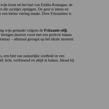
te wijn komt uit het hart van Emilia-Romagna, de
es die zachtjes opstijgen. De geur is intens en
ok een kleine viering maakt. Deze Frizzantino is
lang wijn gemaakt volgens de
Frizzante-stijl
,
n brengen druiven voort met een perfecte balans
ardonnay – allemaal geoogst op het ideale moment
s, een hint van natuurlijke zoetheid en een
 licht, verfrissend en altijd in balans. Ideaal bij