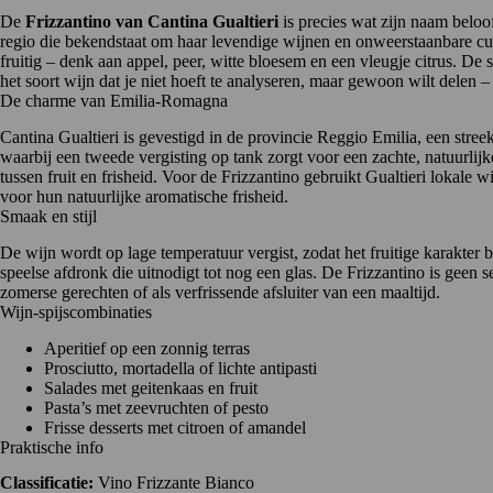
De
Frizzantino van Cantina Gualtieri
is precies wat zijn naam beloof
regio die bekendstaat om haar levendige wijnen en onweerstaanbare culinai
fruitig – denk aan appel, peer, witte bloesem en een vleugje citrus. De
het soort wijn dat je niet hoeft te analyseren, maar gewoon wilt delen – on
De charme van Emilia-Romagna
Cantina Gualtieri is gevestigd in de provincie Reggio Emilia, een str
waarbij een tweede vergisting op tank zorgt voor een zachte, natuurli
tussen fruit en frisheid. Voor de Frizzantino gebruikt Gualtieri lokal
voor hun natuurlijke aromatische frisheid.
Smaak en stijl
De wijn wordt op lage temperatuur vergist, zodat het fruitige karakter 
speelse afdronk die uitnodigt tot nog een glas. De Frizzantino is geen ser
zomerse gerechten of als verfrissende afsluiter van een maaltijd.
Wijn-spijscombinaties
Aperitief op een zonnig terras
Prosciutto, mortadella of lichte antipasti
Salades met geitenkaas en fruit
Pasta’s met zeevruchten of pesto
Frisse desserts met citroen of amandel
Praktische info
Classificatie:
Vino Frizzante Bianco