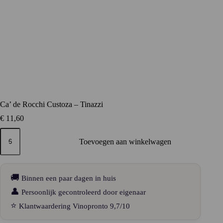
Ca’ de Rocchi Custoza – Tinazzi
€
11,60
Ca'
de
Toevoegen aan winkelwagen
Rocchi
Custoza
–
Tinazzi
🚚
Binnen een paar dagen in huis
aantal
👤
Persoonlijk gecontroleerd door eigenaar
⭐
Klantwaardering Vinopronto 9,7/10