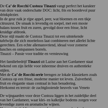
De
Ca’ de Rocchi Custoza Tinazzi
vangt perfect het karakter
van deze vaak onderschatte DOC: licht, fris en boordevol puur
drinkplezier.
In de geur ruik je rijpe appel, peer, wat bloemen en een tikje
citruszest. De smaak is levendig en soepel, met een mooie
balans tussen fruit en zuren, gevolgd door een frisse, licht
kruidige afdronk.
Deze stijl maakt de Custoza Tinazzi tot een uitstekende
tafelwijn die zich moeiteloos laat combineren met allerlei lichte
gerechten. Een echte allemansvriend, ideaal voor zomerse
lunches en ontspannen borrels.
Tinazzi – Passie voor traditie en vernieuwing
Het familiebedrijf
Tinazzi
uit Lazise aan het Gardameer staat
bekend om zijn liefde voor inheemse druiven en authentieke
stijlen.
Met de
Ca’ de Rocchi-serie
brengen ze lokale klassiekers zoals
Custoza op een frisse, moderne manier tot leven. Zuiverheid,
fruit en elegantie staan centraal in hun benadering.
Herkomst en terroir: de zachtglooiende heuvels van Veneto
De wijngaarden voor deze Custoza liggen in het zuidelijke deel
van het
Gardameer
, waar klei- en kalkrijke bodems zorgen voor
levendige zuren en aromatische wijnen.