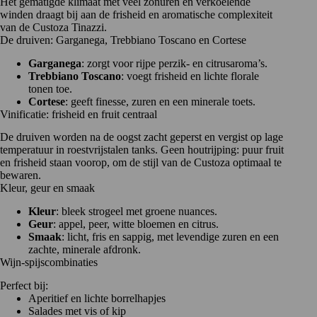
Het gematigde klimaat met veel zonuren en verkoelende
winden draagt bij aan de frisheid en aromatische complexiteit
van de Custoza Tinazzi.
De druiven: Garganega, Trebbiano Toscano en Cortese
Garganega
: zorgt voor rijpe perzik- en citrusaroma’s.
Trebbiano Toscano
: voegt frisheid en lichte florale
tonen toe.
Cortese
: geeft finesse, zuren en een minerale toets.
Vinificatie: frisheid en fruit centraal
De druiven worden na de oogst zacht geperst en vergist op lage
temperatuur in roestvrijstalen tanks. Geen houtrijping: puur fruit
en frisheid staan voorop, om de stijl van de Custoza optimaal te
bewaren.
Kleur, geur en smaak
Kleur
: bleek strogeel met groene nuances.
Geur
: appel, peer, witte bloemen en citrus.
Smaak
: licht, fris en sappig, met levendige zuren en een
zachte, minerale afdronk.
Wijn-spijscombinaties
Perfect bij:
Aperitief en lichte borrelhapjes
Salades met vis of kip