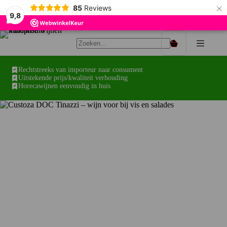
×
85
Reviews
9,8
Ga
naar
Winkelwagen
de
inhoud
Rechtstreeks van importeur naar consument
Uitstekende prijs/kwaliteit verhouding
Horecawijnen eenvoudig in huis