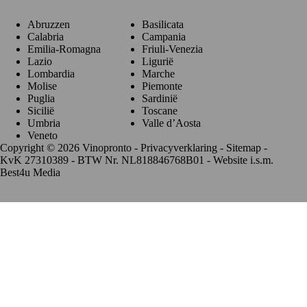
Abruzzen
Basilicata
Calabria
Campania
Emilia-Romagna
Friuli-Venezia
Lazio
Ligurië
Lombardia
Marche
Molise
Piemonte
Puglia
Sardinië
Sicilië
Toscane
Umbria
Valle d’Aosta
Veneto
Copyright © 2026 Vinopronto -
Privacyverklaring
-
Sitemap
-
KvK 27310389 - BTW Nr. NL818846768B01 - Website i.s.m.
Best4u Media