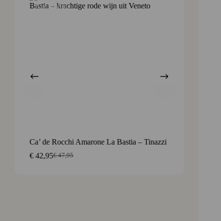
Aanbieding
Ca’ de Rocchi Amarone La Bastia – Tinazzi
Ca’ de 
€
42,95
€
12,3
€
47,95
Oorspronkelijke
Huidige
prijs
prijs
was:
is:
€ 47,95.
€ 42,95.