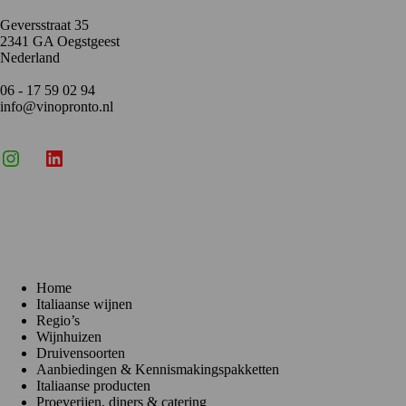
Geversstraat 35
2341 GA Oegstgeest
Nederland
06 - 17 59 02 94
info@vinopronto.nl
Instagram
X
LinkedIn
Menu
Home
Italiaanse wijnen
Regio’s
Wijnhuizen
Druivensoorten
Aanbiedingen & Kennismakingspakketten
Italiaanse producten
Proeverijen, diners & catering