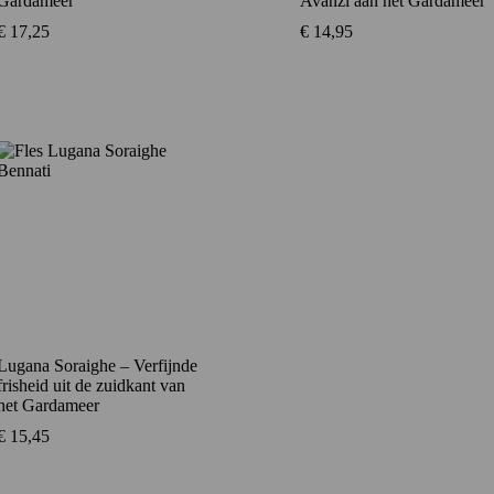
Gardameer
Avanzi aan het Gardameer
€
17,25
€
14,95
Lugana Soraighe – Verfijnde
frisheid uit de zuidkant van
het Gardameer
€
15,45