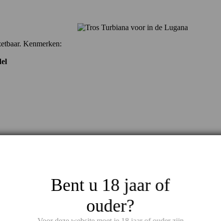
zetbaar. Kenmerken:
del
Bent u 18 jaar of
ouder?
Voor deze website moet je 18 jaar of ouder zijn