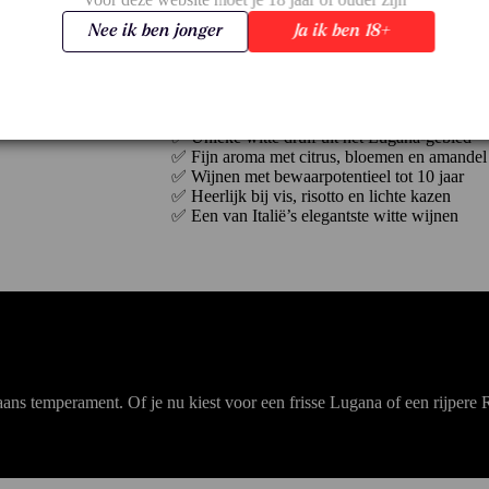
Leuk weetje over Turbiana
Nee ik ben jonger
Ja ik ben 18+
Lugana-wijnen van Turbiana werden al in de
waarschijnlijk van het Latijnse
lucus
(heilig b
omhulde zone aan het Gardameer waar Turbiana
✅ Waarom kiezen voor Turbiana?
✅ Unieke witte druif uit het Lugana-gebied
✅ Fijn aroma met citrus, bloemen en amandel
✅ Wijnen met bewaarpotentieel tot 10 jaar
✅ Heerlijk bij vis, risotto en lichte kazen
✅ Een van Italië’s elegantste witte wijnen
liaans temperament. Of je nu kiest voor een frisse Lugana of een rijpere 