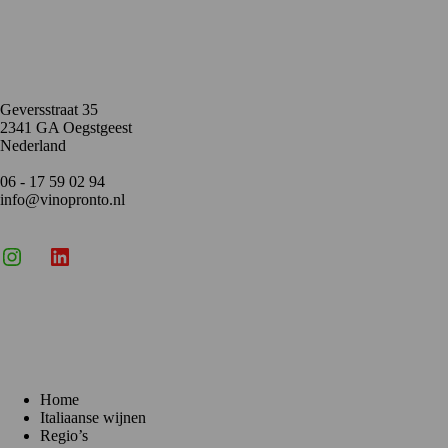
Contact
Geversstraat 35
2341 GA Oegstgeest
Nederland
06 - 17 59 02 94
info@vinopronto.nl
Instagram
X
LinkedIn
Menu
Home
Italiaanse wijnen
Regio’s