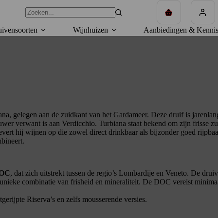
Winkelwagen
ivensoorten
Wijnhuizen
Aanbiedingen & Kennis
na, gelegen aan de zuidkant van het Gardameer. Deze druif is jarenlan
r verwant is aan Verdicchio. Turbiana staat bekend om zijn frisse zure
ert hij wijnen op die zowel direct drinkbaar als bijzonder goed rijpbaar
mbineert.
DOC
, dat zich uitstrekt tussen de regio’s Lombardije en Veneto. De drui
unieke combinatie van frisheid en mineraliteit. De DOC vereist minim
utgerijpte Riserva’s en zelfs mousserende versies.