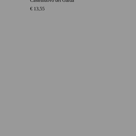
Castelnuovo del Garda
€
13,55