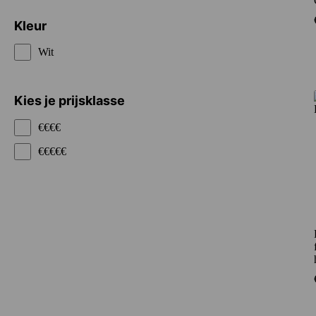
Kleur
Wit
Kies je prijsklasse
€€€€
€€€€€