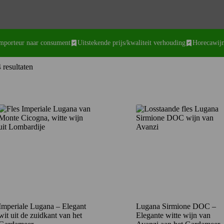
importeur naar consument
Uitstekende prijs/kwaliteit verhouding
Horecawijn
Gesorteerd
 resultaten
op
nieuwste
Imperiale Lugana – Elegant
Lugana Sirmione DOC –
wit uit de zuidkant van het
Elegante witte wijn van