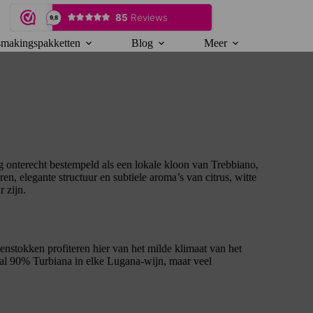
makingspakketten
Blog
Meer
g onterecht bestempeld als een lokale kloon van Trebbiano,
n, elegante structuur en subtiele aroma’s van citrus, witte
 zijn.
venstokken profiteren hier van het milde klimaat van het
aal 90% Turbiana in elke Lugana-wijn, maar veel