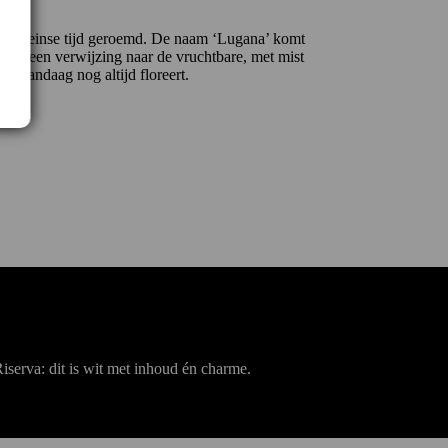
 Romeinse tijd geroemd. De naam ‘Lugana’ komt
os) – een verwijzing naar de vruchtbare, met mist
 vandaag nog altijd floreert.
Riserva: dit is wit met inhoud én charme.