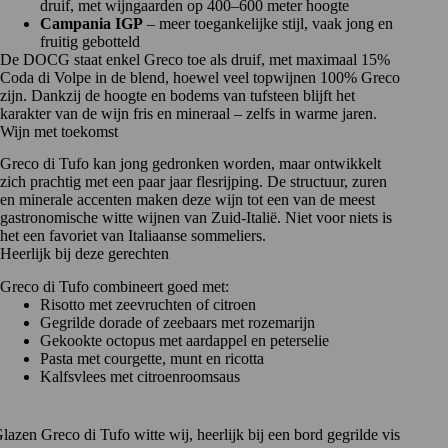
druif, met wijngaarden op 400–600 meter hoogte
Campania IGP
– meer toegankelijke stijl, vaak jong en
fruitig gebotteld
De DOCG staat enkel Greco toe als druif, met maximaal 15%
Coda di Volpe in de blend, hoewel veel topwijnen 100% Greco
zijn. Dankzij de hoogte en bodems van tufsteen blijft het
karakter van de wijn fris en mineraal – zelfs in warme jaren.
Wijn met toekomst
Greco di Tufo kan jong gedronken worden, maar ontwikkelt
zich prachtig met een paar jaar flesrijping. De structuur, zuren
en minerale accenten maken deze wijn tot een van de meest
gastronomische witte wijnen van Zuid-Italië. Niet voor niets is
het een favoriet van Italiaanse sommeliers.
Heerlijk bij deze gerechten
Greco di Tufo combineert goed met:
Risotto met zeevruchten of citroen
Gegrilde dorade of zeebaars met rozemarijn
Gekookte octopus met aardappel en peterselie
Pasta met courgette, munt en ricotta
Kalfsvlees met citroenroomsaus