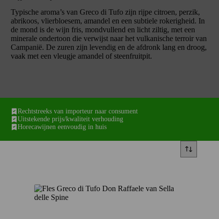
Typische aroma’s van Greco di Tufo zijn rijpe citroen, perzik,
abrikoos, vlierbloesem, amandel en een subtiele rokerigheid. In
de mond is de wijn fris, mondvullend en licht ziltig, met een
minerale ondertoon die verwijst naar het vulkanische terroir van
Campanië. De zuren zijn levendig en de afdronk lang en droog,
vaak met een vleugje amandel of steenfruitpit.
Rechtstreeks van importeur naar consument
Uitstekende prijs/kwaliteit verhouding
Horecawijnen eenvoudig in huis