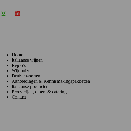
Instagram
X
LinkedIn
Menu
Home
Italiaanse wijnen
Regio’s
Wijnhuizen
Druivensoorten
Aanbiedingen & Kennismakingspakketten
Italiaanse producten
Proeverijen, diners & catering
Contact
Klantenservice