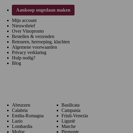
Aankoop ongedaan maken
Mijn account
Nieuwsbrief
Over Vinopronto
Bestellen & verzenden
Retouren, herroeping, klachten
Algemene voorwaarden
Privacy verklaring
Hulp nodig?
Blog
Regio's
Abruzzen
Basilicata
Calabria
Campania
Emilia-Romagna
Friuli-Venezia
Lazio
Ligurië
Lombardia
Marche
Molise
Piemonte