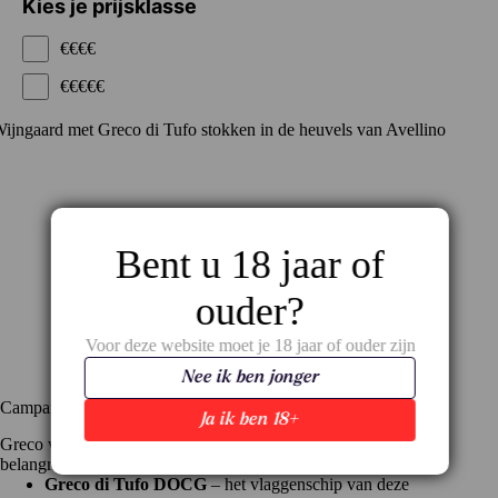
Kies je prijsklasse
€€€€
€€€€€
Bent u 18 jaar of
ouder?
Voor deze website moet je 18 jaar of ouder zijn
Nee ik ben jonger
Campanië als natuurlijke habitat
Ja ik ben 18+
Greco wordt vooral verbouwd in de heuvels rond Avellino. De
belangrijkste herkomstbenaming is:
Greco di Tufo DOCG
– het vlaggenschip van deze