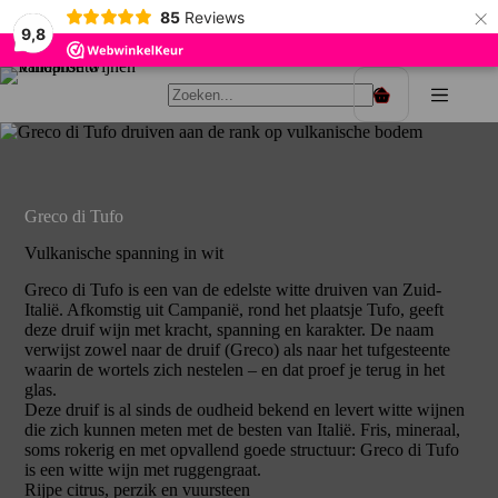
×
85
Reviews
9,8
Ga
naar
Winkelwagen
de
inhoud
Greco di Tufo
Vulkanische spanning in wit
Greco di Tufo is een van de edelste witte druiven van Zuid-
Italië. Afkomstig uit Campanië, rond het plaatsje Tufo, geeft
deze druif wijn met kracht, spanning en karakter. De naam
verwijst zowel naar de druif (Greco) als naar het tufgesteente
waarin de wortels zich nestelen – en dat proef je terug in het
glas.
Deze druif is al sinds de oudheid bekend en levert witte wijnen
die zich kunnen meten met de besten van Italië. Fris, mineraal,
soms rokerig en met opvallend goede structuur: Greco di Tufo
is een witte wijn met ruggengraat.
Rijpe citrus, perzik en vuursteen