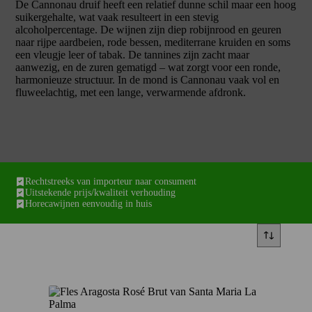
De Cannonau druif heeft een relatief dunne schil maar een hoog
suikergehalte, wat vaak resulteert in een stevig
alcoholpercentage. De wijnen zijn diep robijnrood en geuren
naar rijpe aardbeien, rode bessen, mediterrane kruiden en soms
een vleugje leer of tabak. De tannines zijn zacht maar
aanwezig, en de zuren gematigd – wat zorgt voor een ronde,
harmonieuze structuur. In de mond is Cannonau vaak vol en
fluweelachtig, met een lange, verwarmende afdronk.
Rechtstreeks van importeur naar consument
Uitstekende prijs/kwaliteit verhouding
Horecawijnen eenvoudig in huis