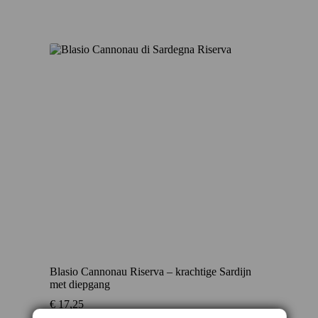
Blasio Cannonau Riserva – krachtige Sardijn
met diepgang
€
17,25