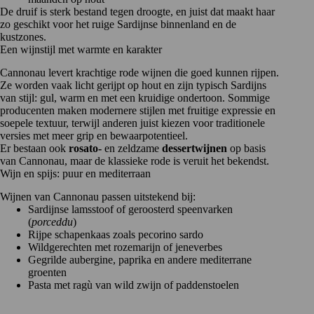
De druif is sterk bestand tegen droogte, en juist dat maakt haar
zo geschikt voor het ruige Sardijnse binnenland en de
kustzones.
Een wijnstijl met warmte en karakter
Cannonau levert krachtige rode wijnen die goed kunnen rijpen.
Ze worden vaak licht gerijpt op hout en zijn typisch Sardijns
van stijl: gul, warm en met een kruidige ondertoon. Sommige
producenten maken modernere stijlen met fruitige expressie en
soepele textuur, terwijl anderen juist kiezen voor traditionele
versies met meer grip en bewaarpotentieel.
Er bestaan ook
rosato-
en zeldzame
dessertwijnen
op basis
van Cannonau, maar de klassieke rode is veruit het bekendst.
Wijn en spijs: puur en mediterraan
Wijnen van Cannonau passen uitstekend bij:
Sardijnse lamsstoof of geroosterd speenvarken
(
porceddu
)
Rijpe schapenkaas zoals pecorino sardo
Wildgerechten met rozemarijn of jeneverbes
Gegrilde aubergine, paprika en andere mediterrane
groenten
Pasta met ragù van wild zwijn of paddenstoelen