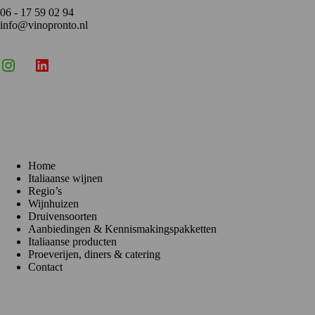
06 - 17 59 02 94
info@vinopronto.nl
Instagram
X
LinkedIn
Menu
Home
Italiaanse wijnen
Regio’s
Wijnhuizen
Druivensoorten
Aanbiedingen & Kennismakingspakketten
Italiaanse producten
Proeverijen, diners & catering
Contact
Klantenservice