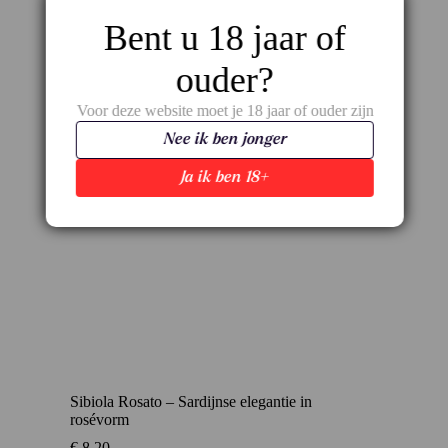
Bent u 18 jaar of
ouder?
Voor deze website moet je 18 jaar of ouder zijn
Nee ik ben jonger
Ja ik ben 18+
Sibiola Rosato – Sardijnse elegantie in
rosévorm
€
8,20