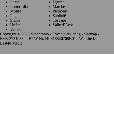
Lazio
Ligurië
Lombardia
Marche
Molise
Piemonte
Puglia
Sardinië
Sicilië
Toscane
Umbria
Valle d’Aosta
Veneto
Copyright © 2026 Vinopronto -
Privacyverklaring
-
Sitemap
-
KvK 27310389 - BTW Nr. NL818846768B01 - Website i.s.m.
Best4u Media
De waardering van www.vinopronto.nl bij
WebwinkelKeur
Reviews
is 9.8/10 gebaseerd op 85 reviews.