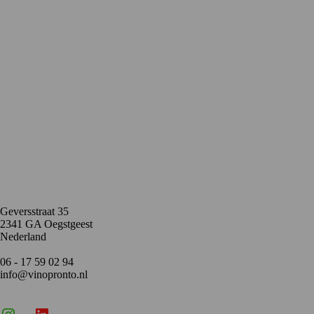
Contact
Geversstraat 35
2341 GA Oegstgeest
Nederland
06 - 17 59 02 94
info@vinopronto.nl
Instagram
X
LinkedIn