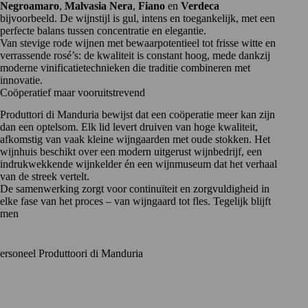
Negroamaro
,
Malvasia Nera
,
Fiano
en
Verdeca
bijvoorbeeld. De wijnstijl is gul, intens en toegankelijk, met een
perfecte balans tussen concentratie en elegantie.
Van stevige rode wijnen met bewaarpotentieel tot frisse witte en
verrassende rosé’s: de kwaliteit is constant hoog, mede dankzij
moderne vinificatietechnieken die traditie combineren met
innovatie.
Coöperatief maar vooruitstrevend
Produttori di Manduria bewijst dat een coöperatie meer kan zijn
dan een optelsom. Elk lid levert druiven van hoge kwaliteit,
afkomstig van vaak kleine wijngaarden met oude stokken. Het
wijnhuis beschikt over een modern uitgerust wijnbedrijf, een
indrukwekkende wijnkelder én een wijnmuseum dat het verhaal
van de streek vertelt.
De samenwerking zorgt voor continuïteit en zorgvuldigheid in
elke fase van het proces – van wijngaard tot fles. Tegelijk blijft
men