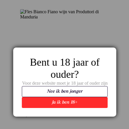
Bent u 18 jaar of
ouder?
Voor deze website moet je 18 jaar of ouder zijn
Nee ik ben jonger
Bianco Fiano – Rijp wit met frisheid uit de
Ja ik ben 18+
Salento
€
8,25