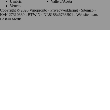
Umbria
Valle d’Aosta
Veneto
Copyright © 2026 Vinopronto -
Privacyverklaring
-
Sitemap
-
KvK 27310389 - BTW Nr. NL818846768B01 - Website i.s.m.
Best4u Media
De waardering van www.vinopronto.nl bij
WebwinkelKeur
Reviews
is 9.8/10 gebaseerd op 85 reviews.