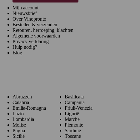
Mijn account
Nieuwsbrief
Over Vinopronto
Bestellen & verzenden
Retouren, herroeping, klachten
Algemene voorwaarden
Privacy verklaring
Hulp nodig?
Blog
Regio's
Abruzzen
Basilicata
Calabria
Campania
Emilia-Romagna
Friuli-Venezia
Lazio
Ligurië
Lombardia
Marche
Molise
Piemonte
Puglia
Sardinië
Sicilië
Toscane