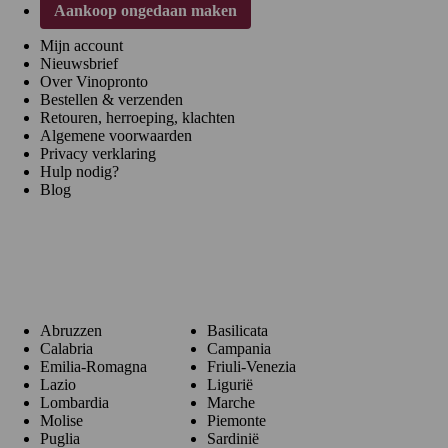
Aankoop ongedaan maken
Mijn account
Nieuwsbrief
Over Vinopronto
Bestellen & verzenden
Retouren, herroeping, klachten
Algemene voorwaarden
Privacy verklaring
Hulp nodig?
Blog
Regio's
Abruzzen
Basilicata
Calabria
Campania
Emilia-Romagna
Friuli-Venezia
Lazio
Ligurië
Lombardia
Marche
Molise
Piemonte
Puglia
Sardinië