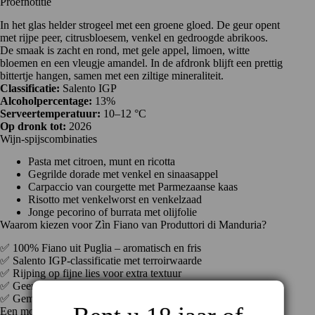
Proefnotitie
In het glas helder strogeel met een groene gloed. De geur opent
met rijpe peer, citrusbloesem, venkel en gedroogde abrikoos.
De smaak is zacht en rond, met gele appel, limoen, witte
bloemen en een vleugje amandel. In de afdronk blijft een prettig
bittertje hangen, samen met een ziltige mineraliteit.
Classificatie:
Salento IGP
Alcoholpercentage:
13%
Serveertemperatuur:
10–12 °C
Op dronk tot:
2026
Wijn-spijscombinaties
Pasta met citroen, munt en ricotta
Gegrilde dorade met venkel en sinaasappel
Carpaccio van courgette met Parmezaanse kaas
Risotto met venkelworst en venkelzaad
Jonge pecorino of burrata met olijfolie
Waarom kiezen voor Zìn Fiano van Produttori di Manduria?
✅ 100% Fiano uit Puglia – aromatisch en fris
✅ Salento IGP-classificatie met terroirwaarde
✅ Rijping op fijne lies voor extra textuur
✅ Geen hout, dus puur druif en herkomst
✅ Gemaakt door een van de beste coöperaties van Zuid-Italië
Een moderne witte wijn uit het zuiden van Italië, die spanning