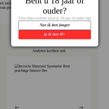
Bent u 18 jaar of
en zachtheid moeiteloos combineert – perfect voor wie houdt
van puur wit met karakter.
ouder?
Voor deze website moet je 18 jaar of ouder zijn
Nee ik ben jonger
Ja ik ben 18+
Anderen kochten ook