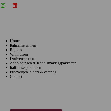
Instagram
X
LinkedIn
Menu
Home
Italiaanse wijnen
Regio’s
Wijnhuizen
Druivensoorten
Aanbiedingen & Kennismakingspakketten
Italiaanse producten
Proeverijen, diners & catering
Contact
Klantenservice