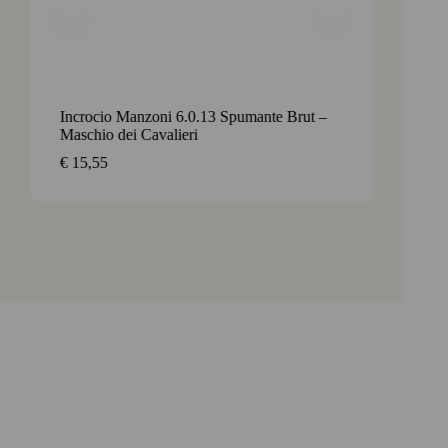
Incrocio Manzoni 6.0.13 Spumante Brut –
Frizza
Maschio dei Cavalieri
bruise
€
15,55
€
9,35