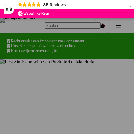
×
85
Reviews
9,8
Ga
naar
Winkelwagen
de
inhoud
Rechtstreeks van importeur naar consument
Uitstekende prijs/kwaliteit verhouding
Horecawijnen eenvoudig in huis