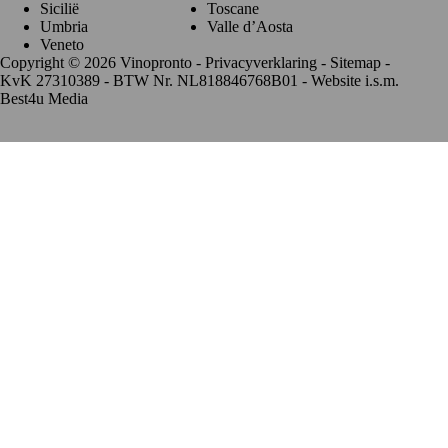
Sicilië
Toscane
Umbria
Valle d’Aosta
Veneto
Copyright © 2026 Vinopronto -
Privacyverklaring
-
Sitemap
-
KvK 27310389 - BTW Nr. NL818846768B01 - Website i.s.m.
Best4u Media