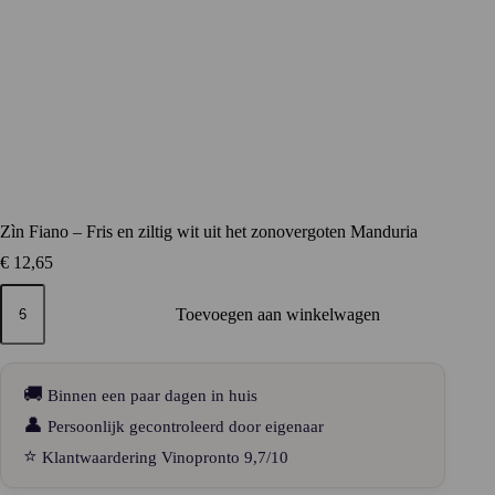
Zìn Fiano – Fris en ziltig wit uit het zonovergoten Manduria
€
12,65
Zìn
Fiano
Toevoegen aan winkelwagen
–
Fris
en
ziltig
🚚
Binnen een paar dagen in huis
wit
uit
👤
Persoonlijk gecontroleerd door eigenaar
het
⭐
Klantwaardering Vinopronto 9,7/10
zonovergoten
Manduria