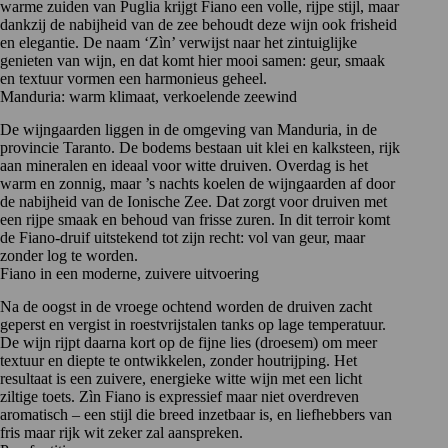
warme zuiden van Puglia krijgt Fiano een volle, rijpe stijl, maar
dankzij de nabijheid van de zee behoudt deze wijn ook frisheid
en elegantie. De naam ‘Zìn’ verwijst naar het zintuiglijke
genieten van wijn, en dat komt hier mooi samen: geur, smaak
en textuur vormen een harmonieus geheel.
Manduria: warm klimaat, verkoelende zeewind
De wijngaarden liggen in de omgeving van Manduria, in de
provincie Taranto
. De bodems bestaan uit klei en kalksteen, rijk
aan mineralen en ideaal voor witte druiven. Overdag is het
warm en zonnig, maar ’s nachts koelen de wijngaarden af door
de nabijheid van de Ionische Zee. Dat zorgt voor druiven met
een rijpe smaak en behoud van frisse zuren. In dit terroir komt
de Fiano-druif uitstekend tot zijn recht: vol van geur, maar
zonder log te worden.
Fiano in een moderne, zuivere uitvoering
Na de oogst in de vroege ochtend worden de druiven zacht
geperst en vergist in roestvrijstalen tanks op lage temperatuur.
De wijn rijpt daarna kort op de fijne lies (droesem) om meer
textuur en diepte te ontwikkelen, zonder houtrijping. Het
resultaat is een zuivere, energieke witte wijn met een licht
ziltige toets. Zìn Fiano is expressief maar niet overdreven
aromatisch – een stijl die breed inzetbaar is, en liefhebbers van
fris maar rijk wit zeker zal aanspreken.