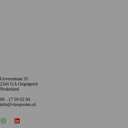
Contact
Geversstraat 35
2341 GA Oegstgeest
Nederland
06 - 17 59 02 94
info@vinopronto.nl
Instagram
X
LinkedIn