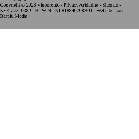
Copyright © 2026 Vinopronto -
Privacyverklaring
-
Sitemap
-
KvK 27310389 - BTW Nr. NL818846768B01 - Website i.s.m.
Best4u Media
De waardering van www.vinopronto.nl bij
WebwinkelKeur
Reviews
is 9.8/10 gebaseerd op 85 reviews.