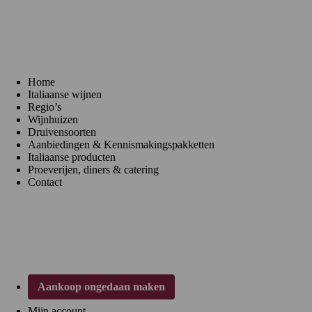
Menu
Home
Italiaanse wijnen
Regio’s
Wijnhuizen
Druivensoorten
Aanbiedingen & Kennismakingspakketten
Italiaanse producten
Proeverijen, diners & catering
Contact
Klantenservice
Aankoop ongedaan maken
Mijn account