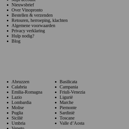
Nieuwsbrief
Over Vinopronto
Bestellen & verzenden
Retouren, herroeping, klachten
Algemene voorwaarden
Privacy verklaring
Hulp nodig?
Blog
Regio's
Abruzzen
Basilicata
Calabria
Campania
Emilia-Romagna
Friuli-Venezia
Lazio
Ligurië
Lombardia
Marche
Molise
Piemonte
Puglia
Sardinië
Sicilië
Toscane
Umbria
Valle d’Aosta
Veneto