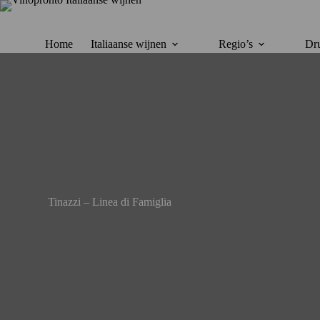
Ga
naar
de
inhoud
Home
Italiaanse wijnen
Regio’s
Dru
Tinazzi – Linea di Famiglia