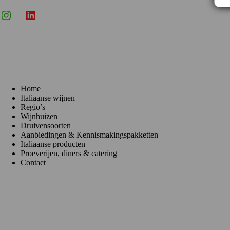
Instagram
X
LinkedIn
Menu
Home
Italiaanse wijnen
Regio’s
Wijnhuizen
Druivensoorten
Aanbiedingen & Kennismakingspakketten
Italiaanse producten
Proeverijen, diners & catering
Contact
Klantenservice