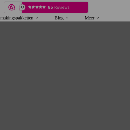
makingspakketten
Blog
Meer