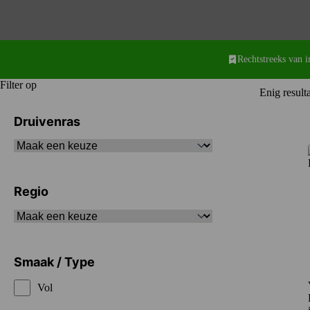
Rechtstreeks van 
Filter op
Enig result
Druivenras
Regio
Smaak / Type
Vol