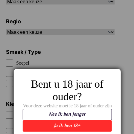
Regio
Smaak / Type
Soepel
Vol
Bent u 18 jaar of
Mousserend
ouder?
Kleur
Voor deze website moet je 18 jaar of ouder zijn
Nee ik ben jonger
Rood
Rosé
Ja ik ben 18+