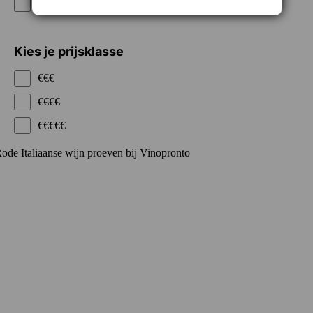
Wit
Kies je prijsklasse
€€€
€€€€
€€€€€