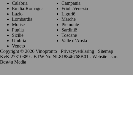
Calabria
Campania
Emilia-Romagna
Friuli-Venezia
Lazio
Ligurië
Lombardia
Marche
Molise
Piemonte
Puglia
Sardinië
Sicilië
Toscane
Umbria
Valle d’Aosta
Veneto
Copyright © 2026 Vinopronto -
Privacyverklaring
-
Sitemap
-
KvK 27310389 - BTW Nr. NL818846768B01 - Website i.s.m.
Best4u Media
De waardering van www.vinopronto.nl bij
WebwinkelKeur
Reviews
is 9.8/10 gebaseerd op 85 reviews.