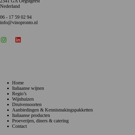
2341 GA Oegstgeest
Nederland
06 - 17 59 02 94
info@vinopronto.nl
Instagram
X
LinkedIn
Menu
Home
Italiaanse wijnen
Regio’s
Wijnhuizen
Druivensoorten
Aanbiedingen & Kennismakingspakketten
Italiaanse producten
Proeverijen, diners & catering
Contact