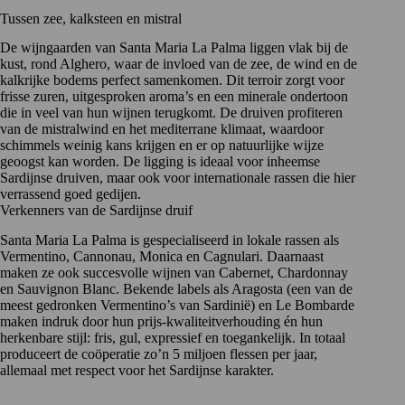
Tussen zee, kalksteen en mistral
De wijngaarden van Santa Maria La Palma liggen vlak bij de
kust, rond Alghero, waar de invloed van de zee, de wind en de
kalkrijke bodems perfect samenkomen. Dit terroir zorgt voor
frisse zuren, uitgesproken aroma’s en een minerale ondertoon
die in veel van hun wijnen terugkomt. De druiven profiteren
van de mistralwind en het mediterrane klimaat, waardoor
schimmels weinig kans krijgen en er op natuurlijke wijze
geoogst kan worden. De ligging is ideaal voor inheemse
Sardijnse druiven, maar ook voor internationale rassen die hier
verrassend goed gedijen.
Verkenners van de Sardijnse druif
Santa Maria La Palma is gespecialiseerd in lokale rassen als
Vermentino
,
Cannonau
,
Monica
en Cagnulari. Daarnaast
maken ze ook succesvolle wijnen van Cabernet, Chardonnay
en Sauvignon Blanc. Bekende labels als Aragosta (een van de
meest gedronken Vermentino’s van Sardinië) en Le Bombarde
maken indruk door hun prijs-kwaliteitverhouding én hun
herkenbare stijl: fris, gul, expressief en toegankelijk. In totaal
produceert de coöperatie zo’n 5 miljoen flessen per jaar,
allemaal met respect voor het Sardijnse karakter.