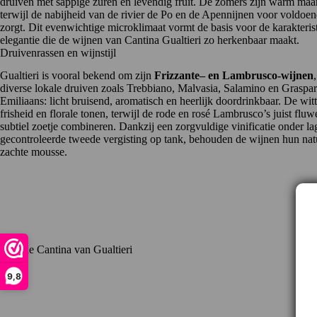
druiven met sappige zuren en levendig fruit. De zomers zijn warm maar
terwijl de nabijheid van de rivier de Po en de Apennijnen voor voldoe
zorgt. Dit evenwichtige microklimaat vormt de basis voor de karakterist
elegantie die de wijnen van Cantina Gualtieri zo herkenbaar maakt.
Druivenrassen en wijnstijl
Gualtieri is vooral bekend om zijn
Frizzante
– en
Lambrusco-wijnen
diverse lokale druiven zoals Trebbiano, Malvasia, Salamino en Grasparos
Emiliaans: licht bruisend, aromatisch en heerlijk doordrinkbaar. De wit
frisheid en florale tonen, terwijl de rode en rosé
Lambrusco
’s juist flu
subtiel zoetje combineren. Dankzij een zorgvuldige vinificatie onder l
gecontroleerde tweede vergisting op tank, behouden de wijnen hun natu
zachte mousse.
9,8