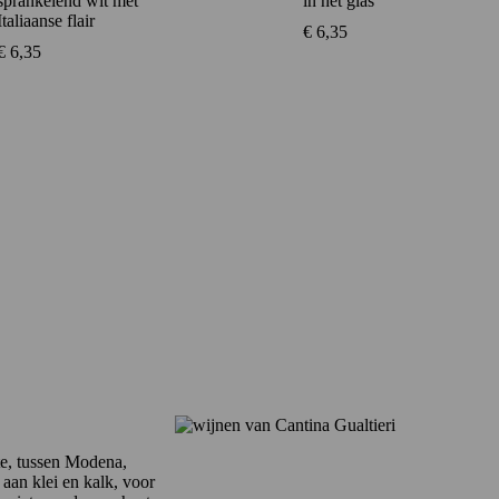
sprankelend wit met
in het glas
Italiaanse flair
€
6,35
€
6,35
te, tussen
Modena,
 aan klei en kalk, voor