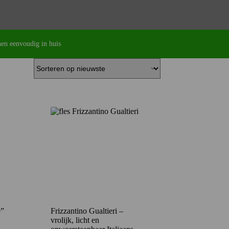
en eenvoudig in huis
e”
Frizzantino Gualtieri –
vrolijk, licht en