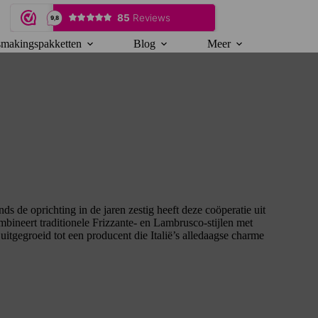
makingspakketten
Blog
Meer
 de oprichting in de jaren zestig heeft deze coöperatie uit
ombineert traditionele Frizzante- en Lambrusco-stijlen met
itgegroeid tot een producent die Italië’s alledaagse charme