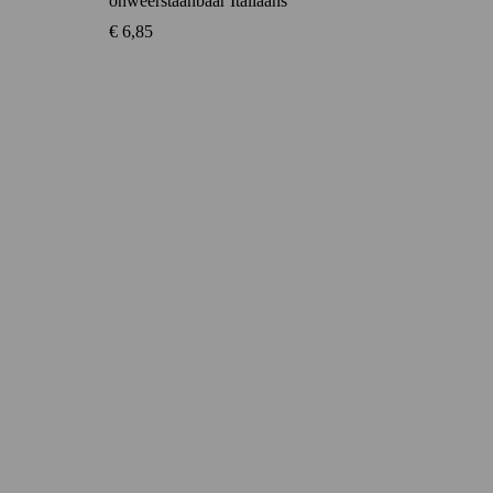
onweerstaanbaar Italiaans
€
6,85