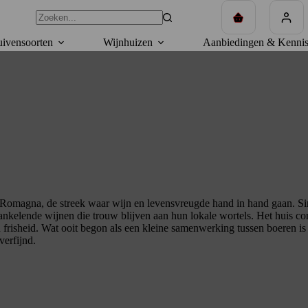
Winkelwagen
ivensoorten
Wijnhuizen
Aanbiedingen & Kennis
-Romagna, de streek waar wijn en levensvreugde hand in hand gaan. Sinds
prankelende wijnen die trouw blijven aan hun lokale wortels. Het huis c
frisheid. Wat ooit begon als een kleine samenwerking tussen boeren is u
verfijnd.