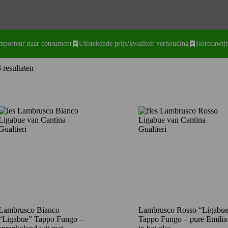
importeur naar consument
Uitstekende prijs/kwaliteit verhouding
Horecawijn
Gesorteerd
 resultaten
op
nieuwste
Lambrusco Bianco
Lambrusco Rosso “Ligabu
“Ligabue” Tappo Fungo –
Tappo Fungo – pure Emilia