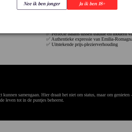
respect voor traditie. Dat levert wijnen op d
Nee ik ben jonger
Ja ik ben 18+
juist door hun eenvoud en authenticiteit blijve
Waarom kiezen voor Cantina Gualtieri?
✅ Specialist in Frizzante- en Lambrusco-wijn
✅ Toegankelijke, frisse en feestelijke stijl
✅ Perfecte balans tussen traditie en modern 
✅ Authentieke expressie van Emilia-Romagn
✅ Uitstekende prijs-plezierverhouding
ct kunnen samengaan. Hier draait het niet om status, maar om genieten –
e leven tot in de puntjes beheerst.