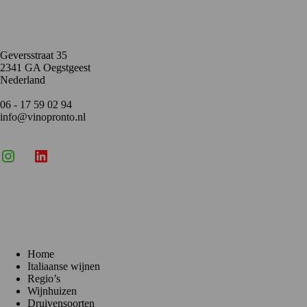
Contact
Geversstraat 35
2341 GA Oegstgeest
Nederland
06 - 17 59 02 94
info@vinopronto.nl
Instagram
X
LinkedIn
Menu
Home
Italiaanse wijnen
Regio’s
Wijnhuizen
Druivensoorten