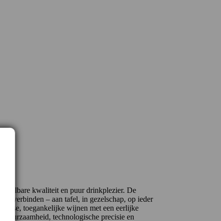
etaalbare kwaliteit en puur drinkplezier. De
t verbinden – aan tafel, in gezelschap, op ieder
risse, toegankelijke wijnen met een eerlijke
 duurzaamheid, technologische precisie en