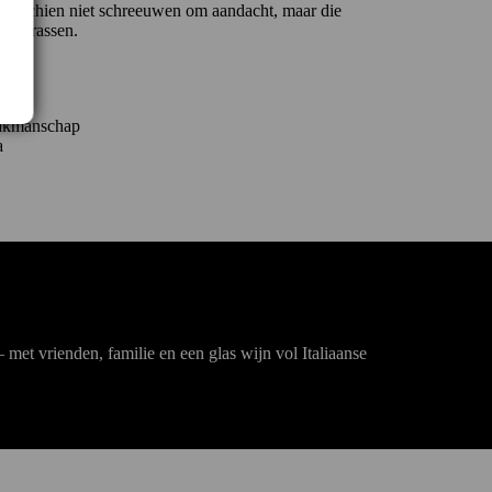
ie misschien niet schreeuwen om aandacht, maar die
n verrassen.
en
vakmanschap
a
 met vrienden, familie en een glas wijn vol Italiaanse