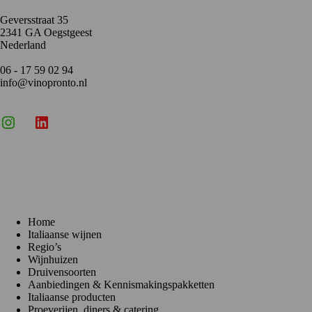
Geversstraat 35
2341 GA Oegstgeest
Nederland
06 - 17 59 02 94
info@vinopronto.nl
Instagram
X
LinkedIn
Menu
Home
Italiaanse wijnen
Regio’s
Wijnhuizen
Druivensoorten
Aanbiedingen & Kennismakingspakketten
Italiaanse producten
Proeverijen, diners & catering