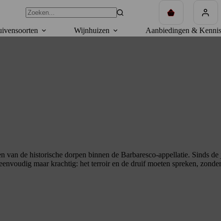
Winkelwagen
ivensoorten
Wijnhuizen
Aanbiedingen & Kennis
een van de historische dorpen binnen de Barbaresco-appellatie. Sinds de 
s eenvoudig maar krachtig: het terroir en de druif moeten spreken, zond