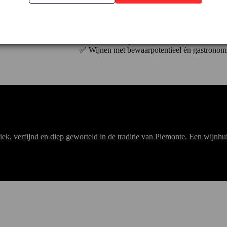
✅ Gesitueerd in Neive, hart van Barbaresc
✅ Focus op Nebbiolo met elegante Barbaresc
✅ Ook Barbera en Dolcetto in een klassieke st
✅ Familiebedrijf met ambacht en traditie sinds
✅ Wijnen met bewaarpotentieel én gastronomi
ek, verfijnd en diep geworteld in de traditie van Piemonte. Een wijnhu