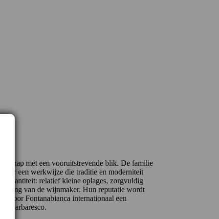
nschap met een vooruitstrevende blik. De familie
 voor een werkwijze die traditie en moderniteit
n kwantiteit: relatief kleine oplages, zorgvuldig
tekening van de wijnmaker. Hun reputatie wordt
waardoor Fontanabianca internationaal een
an Barbaresco.