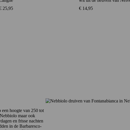
Langhe
wit uit de heuvels van Neiv
€
25,95
€
14,95
 een hoogte van 250 tot
r Nebbiolo maar ook
dagen en frisse nachten
idden in de Barbaresco-