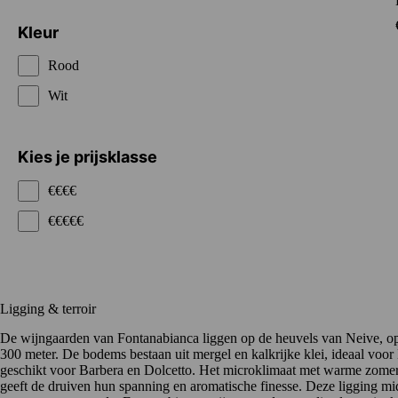
Kleur
Rood
Wit
Kies je prijsklasse
€€€€
€€€€€
Ligging & terroir
De wijngaarden van Fontanabianca liggen op de heuvels van Neive, op
300 meter. De bodems bestaan uit mergel en kalkrijke klei, ideaal voo
geschikt voor Barbera en Dolcetto. Het microklimaat met warme zomer
geeft de druiven hun spanning en aromatische finesse. Deze ligging m