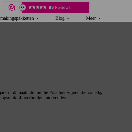
makingspakketten
Blog
Meer
jaren ’60 maakt de familie Pola hier wijnen die volledig
er opsmuk of overbodige interventies.