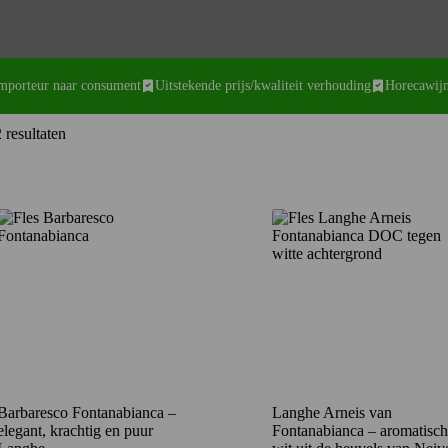
importeur naar consument
Uitstekende prijs/kwaliteit verhouding
Horecawijn
Gesorteerd
 resultaten
op
nieuwste
Barbaresco Fontanabianca –
Langhe Arneis van
elegant, krachtig en puur
Fontanabianca – aromatisch