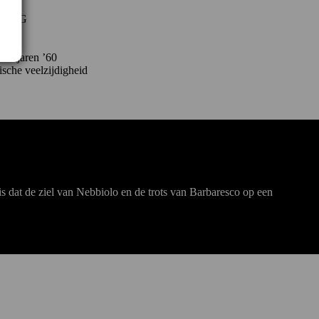
o DOCG
o’s
ijl
 de jaren ’60
sche veelzijdigheid
is dat de ziel van Nebbiolo en de trots van Barbaresco op een