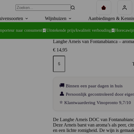
Winkelwagen
ivensoorten
Wijnhuizen
Aanbiedingen & Kennis
importeur naar consument
Uitstekende prijs/kwaliteit verhouding
Horecawijn
Langhe Arneis van Fontanabianca – aromat
€
14,95
Langhe
Arneis
van
Fontanabianca
–
aromatisch
🚚
Binnen een paar dagen in huis
wit
uit
👤
Persoonlijk gecontroleerd door eige
de
⭐
Klantwaardering Vinopronto 9,7/10
heuvels
van
Neive
aantal
De Langhe Arneis DOC van Fontanabianca i
Deze Arneis barst van aroma’s als peer, ci
en een lichte romigheid. De wijn is gemaakt