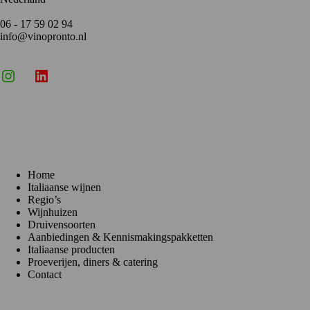
06 - 17 59 02 94
info@vinopronto.nl
Instagram
X
LinkedIn
Menu
Home
Italiaanse wijnen
Regio’s
Wijnhuizen
Druivensoorten
Aanbiedingen & Kennismakingspakketten
Italiaanse producten
Proeverijen, diners & catering
Contact