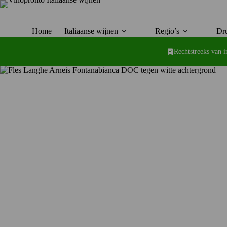
Ga
naar
de
inhoud
Home
Italiaanse wijnen
Regio’s
Dru
Rechtstreeks van 