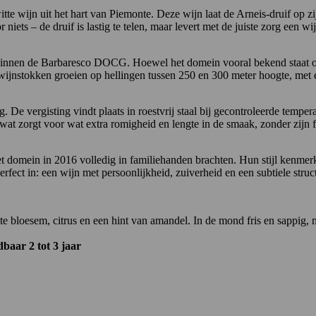
te wijn uit het hart van
Piemonte
. Deze wijn laat de
Arneis-druif
op zi
 niets – de druif is lastig te telen, maar levert met de juiste zorg een wi
 binnen de Barbaresco DOCG. Hoewel het domein vooral bekend staat om
 wijnstokken groeien op hellingen tussen 250 en 300 meter hoogte, met e
e vergisting vindt plaats in roestvrij staal bij gecontroleerde tempera
wat zorgt voor wat extra romigheid en lengte in de smaak, zonder zijn fr
 domein in 2016 volledig in familiehanden brachten. Hun stijl kenmerkt
ct in: een wijn met persoonlijkheid, zuiverheid en een subtiele struct
tte bloesem, citrus en een hint van amandel. In de mond fris en sappig,
baar 2 tot 3 jaar