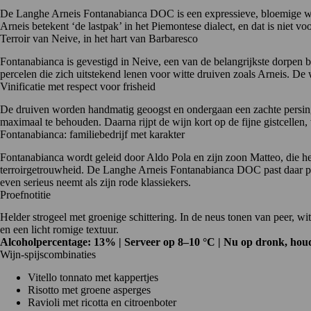
De Langhe Arneis Fontanabianca DOC is een expressieve, bloemige wit
Arneis betekent ‘de lastpak’ in het Piemontese dialect, en dat is niet voor
Terroir van Neive, in het hart van Barbaresco
Fontanabianca is gevestigd in Neive, een van de belangrijkste dorpen
percelen die zich uitstekend lenen voor witte druiven zoals Arneis. De
Vinificatie met respect voor frisheid
De druiven worden handmatig geoogst en ondergaan een zachte persing. D
maximaal te behouden. Daarna rijpt de wijn kort op de fijne gistcellen, 
Fontanabianca: familiebedrijf met karakter
Fontanabianca
wordt geleid door Aldo Pola en zijn zoon Matteo, die het
terroirgetrouwheid. De Langhe Arneis Fontanabianca DOC past daar perfe
even serieus neemt als zijn rode klassiekers.
Proefnotitie
Helder strogeel met groenige schittering. In de neus tonen van peer, wi
en een licht romige textuur.
Alcoholpercentage: 13% | Serveer op 8–10 °C | Nu op dronk, houd
Wijn-spijscombinaties
Vitello tonnato met kappertjes
Risotto met groene asperges
Ravioli met ricotta en citroenboter