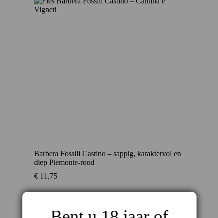
Barbera Fossili Castino – sappig, karaktervol en
diep Piemonte-rood
€
11,75
Bent u 18 jaar of