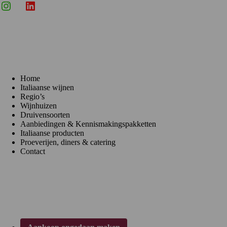
Instagram
X
LinkedIn
Menu
Home
Italiaanse wijnen
Regio’s
Wijnhuizen
Druivensoorten
Aanbiedingen & Kennismakingspakketten
Italiaanse producten
Proeverijen, diners & catering
Contact
Klantenservice