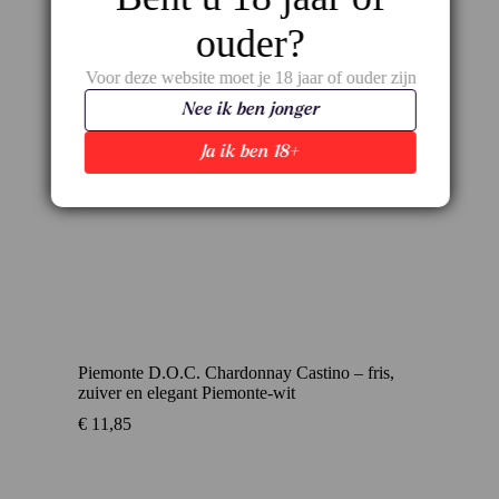
ouder?
Voor deze website moet je 18 jaar of ouder zijn
Nee ik ben jonger
Ja ik ben 18+
Piemonte D.O.C. Chardonnay Castino – fris,
zuiver en elegant Piemonte-wit
€
11,85