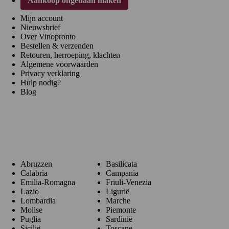
Aankoop ongedaan maken
Mijn account
Nieuwsbrief
Over Vinopronto
Bestellen & verzenden
Retouren, herroeping, klachten
Algemene voorwaarden
Privacy verklaring
Hulp nodig?
Blog
Regio's
Abruzzen
Basilicata
Calabria
Campania
Emilia-Romagna
Friuli-Venezia
Lazio
Ligurië
Lombardia
Marche
Molise
Piemonte
Puglia
Sardinië
Sicilië
Toscane