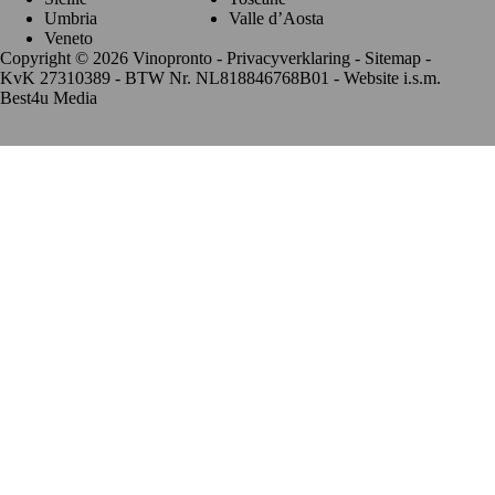
Umbria
Valle d’Aosta
Veneto
Copyright © 2026 Vinopronto -
Privacyverklaring
-
Sitemap
-
KvK 27310389 - BTW Nr. NL818846768B01 - Website i.s.m.
Best4u Media
De waardering van www.vinopronto.nl bij
WebwinkelKeur
Reviews
is 9.8/10 gebaseerd op 85 reviews.