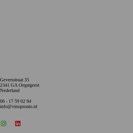
Contact
Geversstraat 35
2341 GA Oegstgeest
Nederland
06 - 17 59 02 94
info@vinopronto.nl
Instagram
X
LinkedIn