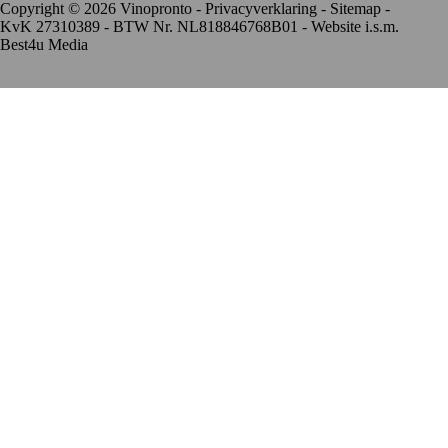
Copyright © 2026 Vinopronto -
Privacyverklaring
-
Sitemap
-
KvK 27310389 - BTW Nr. NL818846768B01 - Website i.s.m.
Best4u Media
De waardering van www.vinopronto.nl bij
WebwinkelKeur
Reviews
is 9.8/10 gebaseerd op 85 reviews.