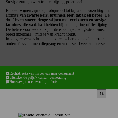
Stevige zuren, zwart fruit en rijpingspotentieel
Raboso-wijnen zijn diep robijnrood tot bijna ondoorzichtig, met
aroma’s van
zwarte kers, pruimen, leer, tabak en peper
. De
druif levert
stoere, droge wijnen met veel zuren en stevige
tannines
, die vaak baat hebben bij houtlagering of flesrijping.
De betere voorbeelden zijn intens, compact en gastronomisch
breed inzetbaar – mits je van kracht houdt.
In jongere versies kunnen de zuren scherp aanvoelen, maar
oudere flessen tonen diepgang en verrassend veel souplesse.
Rechtstreeks van importeur naar consument
Uitstekende prijs/kwaliteit verhouding
Horecawijnen eenvoudig in huis