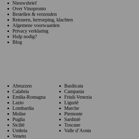
Nieuwsbrief
Over Vinopronto
Bestellen & verzenden
Retouren, herroeping, klachten
Algemene voorwaarden
Privacy verklaring
Hulp nodig?
Blog
Regio's
Abruzzen
Basilicata
Calabria
Campania
Emilia-Romagna
Friuli-Venezia
Lazio
Ligurië
Lombardia
Marche
Molise
Piemonte
Puglia
Sardinië
Sicilië
Toscane
Umbria
Valle d’Aosta
Veneto