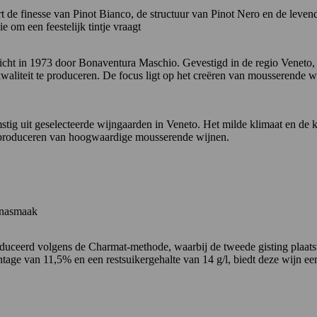
de finesse van Pinot Bianco, de structuur van Pinot Nero en de leven
e om een feestelijk tintje vraagt
icht in 1973 door Bonaventura Maschio.
Gevestigd in de regio
Veneto
,
liteit te produceren.
De focus ligt op het creëren van mousserende wi
tig uit geselecteerde wijngaarden in Veneto.
Het milde klimaat en de 
et produceren van hoogwaardige mousserende wijnen.
e nasmaak
eerd volgens de Charmat-methode, waarbij de tweede gisting plaatsvin
tage van 11,5% en een restsuikergehalte van 14 g/l, biedt deze wijn ee