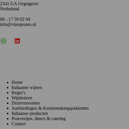
2341 GA Oegstgeest
Nederland
06 - 17 59 02 94
info@vinopronto.nl
Instagram
X
LinkedIn
Menu
Home
Italiaanse wijnen
Regio’s
Wijnhuizen
Druivensoorten
Aanbiedingen & Kennismakingspakketten
Italiaanse producten
Proeverijen, diners & catering
Contact