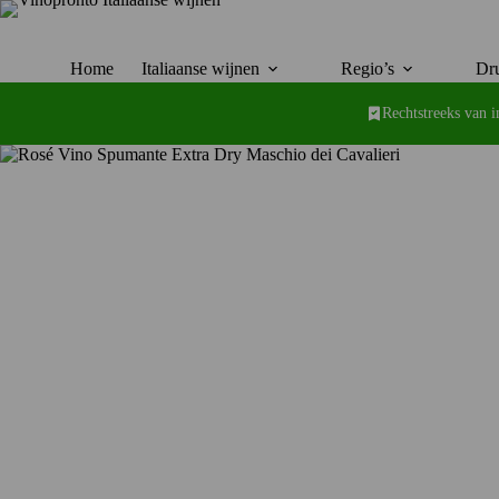
Ga
naar
de
inhoud
Home
Italiaanse wijnen
Regio’s
Dru
Rechtstreeks van 