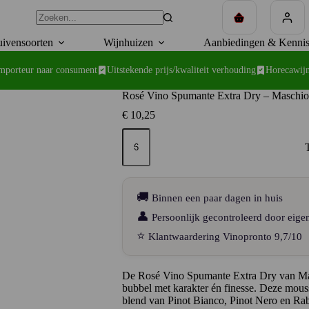
Winkelwagen
ivensoorten
Wijnhuizen
Aanbiedingen & Kennis
importeur naar consument
Uitstekende prijs/kwaliteit verhouding
Horecawijn
Rosé Vino Spumante Extra Dry – Maschio 
€
10,25
Rosé
Vino
Spumante
Extra
Dry
–
🚚
Binnen een paar dagen in huis
Maschio
dei
👤
Persoonlijk gecontroleerd door eige
Cavalieri
⭐
Klantwaardering Vinopronto 9,7/10
aantal
De Rosé Vino Spumante Extra Dry van Masch
bubbel met karakter én finesse. Deze mous
blend van Pinot Bianco, Pinot Nero en Rab