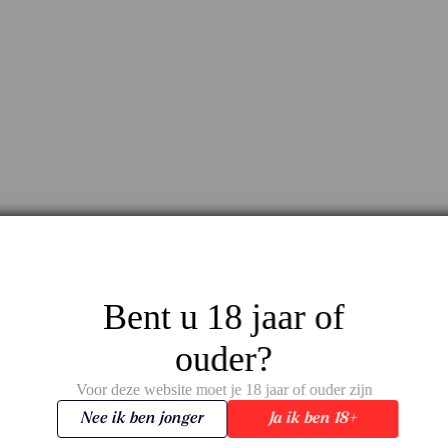
Bent u 18 jaar of
ouder?
Voor deze website moet je 18 jaar of ouder zijn
Nee ik ben jonger
Ja ik ben 18+