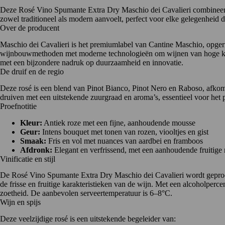
Deze Rosé Vino Spumante Extra Dry Maschio dei Cavalieri combineert 
zowel traditioneel als modern aanvoelt, perfect voor elke gelegenheid di
Over de producent
Maschio dei Cavalieri
is het premiumlabel van Cantine Maschio, opger
wijnbouwmethoden met moderne technologieën om wijnen van hoge kwa
met een bijzondere nadruk op duurzaamheid en innovatie.
De druif en de regio
Deze rosé is een blend van Pinot Bianco, Pinot Nero en Raboso, afkoms
druiven met een uitstekende zuurgraad en aroma’s, essentieel voor h
Proefnotitie
Kleur:
Antiek roze met een fijne, aanhoudende mousse
Geur:
Intens bouquet met tonen van rozen, viooltjes en gist
Smaak:
Fris en vol met nuances van aardbei en framboos
Afdronk:
Elegant en verfrissend, met een aanhoudende fruitig
Vinificatie en stijl
De Rosé Vino Spumante Extra Dry Maschio dei Cavalieri wordt geproduc
de frisse en fruitige karakteristieken van de wijn.
Met een alcoholpercen
zoetheid.
De aanbevolen serveertemperatuur is 6–8°C.
Wijn en spijs
Deze veelzijdige rosé is een uitstekende begeleider van: