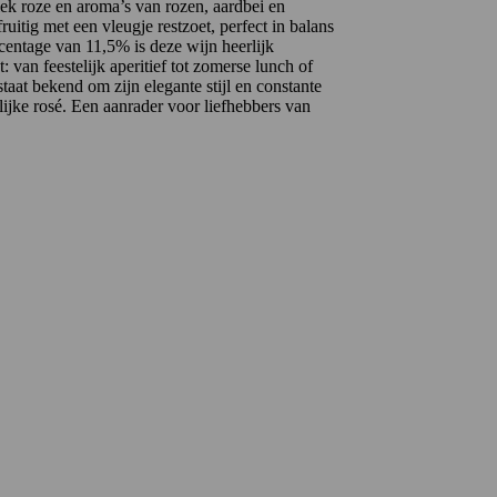
iek roze en aroma’s van rozen, aardbei en
fruitig met een vleugje restzoet, perfect in balans
rcentage van 11,5% is deze wijn heerlijk
van feestelijk aperitief tot zomerse lunch of
staat bekend om zijn elegante stijl en constante
elijke rosé. Een aanrader voor liefhebbers van