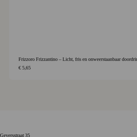
Ca’ de Roc
€
12,35
Contact
Geversstraat 35