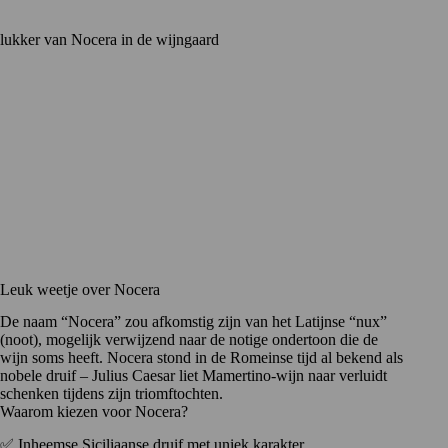
Leuk weetje over Nocera
De naam “Nocera” zou afkomstig zijn van het Latijnse “nux”
(noot), mogelijk verwijzend naar de notige ondertoon die de
wijn soms heeft. Nocera stond in de Romeinse tijd al bekend als
nobele druif – Julius Caesar liet Mamertino-wijn naar verluidt
schenken tijdens zijn triomftochten.
Waarom kiezen voor Nocera?
✅ Inheemse Siciliaanse druif met uniek karakter