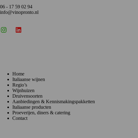
06 - 17 59 02 94
info@vinopronto.nl
Instagram
X
LinkedIn
Menu
Home
Italiaanse wijnen
Regio’s
Wijnhuizen
Druivensoorten
Aanbiedingen & Kennismakingspakketten
Italiaanse producten
Proeverijen, diners & catering
Contact