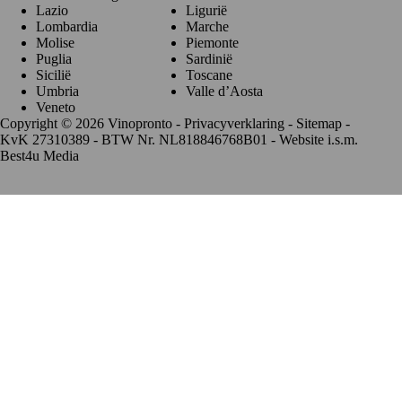
Lazio
Ligurië
Lombardia
Marche
Molise
Piemonte
Puglia
Sardinië
Sicilië
Toscane
Umbria
Valle d’Aosta
Veneto
Copyright © 2026 Vinopronto -
Privacyverklaring
-
Sitemap
-
KvK 27310389 - BTW Nr. NL818846768B01 - Website i.s.m.
Best4u Media
De waardering van www.vinopronto.nl bij
WebwinkelKeur
Reviews
is 9.8/10 gebaseerd op 85 reviews.