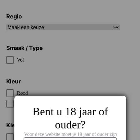
Regio
Smaak / Type
Vol
Kleur
Rood
Wit
Bent u 18 jaar of
ouder?
Kies je prijsklasse
Voor deze website moet je 18 jaar of ouder zijn
€€€