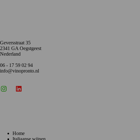
Contact
Geversstraat 35
2341 GA Oegstgeest
Nederland
06 - 17 59 02 94
info@vinopronto.nl
Instagram
X
LinkedIn
Menu
Home
Italiaanse wijnen