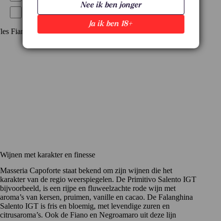
Nee ik ben jonger
€€€€
Ja ik ben 18+
Wijnen met karakter en finesse
Masseria Capoforte staat bekend om zijn wijnen die het
karakter van de regio weerspiegelen. De Primitivo Salento IGT
bijvoorbeeld, is een rijpe en fluweelzachte rode wijn met
aroma’s van kersen, pruimen, vanille en cacao. De Falanghina
Salento IGT is fris en bloemig, met levendige zuren en
citrusaroma’s. Ook de Fiano en Negroamaro uit deze lijn