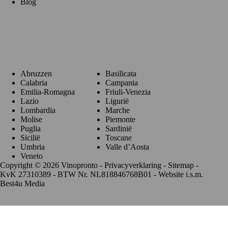
Blog
Regio's
Abruzzen
Basilicata
Calabria
Campania
Emilia-Romagna
Friuli-Venezia
Lazio
Ligurië
Lombardia
Marche
Molise
Piemonte
Puglia
Sardinië
Sicilië
Toscane
Umbria
Valle d’Aosta
Veneto
Copyright © 2026 Vinopronto -
Privacyverklaring
-
Sitemap
-
KvK 27310389 - BTW Nr. NL818846768B01 - Website i.s.m.
Best4u Media