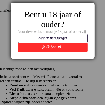
Bent u 18 jaar of
ouder?
Voor deze website moet je 18 jaar of ouder zijn
Nee ik ben jonger
Ja ik ben 18+
Krachtige rode wijnen met verfijning
In het assortiment van Masseria Pietrosa staan vooral rode
wijnen centraal. De stijl is herkenbaar:
Rond en vol van smaak
, met zachte tannines
Veel fruit
: zwarte kers, pruim, vijg en soms rozijn
Lichte houttoets
voor extra complexiteit
Altijd drinkbaar, ook bij stevige gerechten
Typische wijnen zijn onder andere: