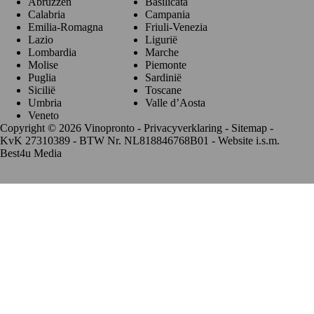
Abruzzen
Basilicata
Calabria
Campania
Emilia-Romagna
Friuli-Venezia
Lazio
Ligurië
Lombardia
Marche
Molise
Piemonte
Puglia
Sardinië
Sicilië
Toscane
Umbria
Valle d’Aosta
Veneto
Copyright © 2026 Vinopronto -
Privacyverklaring
-
Sitemap
-
KvK 27310389 - BTW Nr. NL818846768B01 - Website i.s.m.
Best4u Media
De waardering van www.vinopronto.nl bij
WebwinkelKeur
Reviews
is 9.8/10 gebaseerd op 85 reviews.