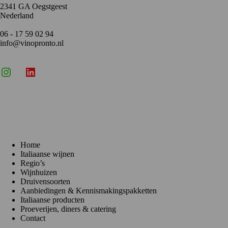
2341 GA Oegstgeest
Nederland
06 - 17 59 02 94
info@vinopronto.nl
Instagram
X
LinkedIn
Menu
Home
Italiaanse wijnen
Regio’s
Wijnhuizen
Druivensoorten
Aanbiedingen & Kennismakingspakketten
Italiaanse producten
Proeverijen, diners & catering
Contact