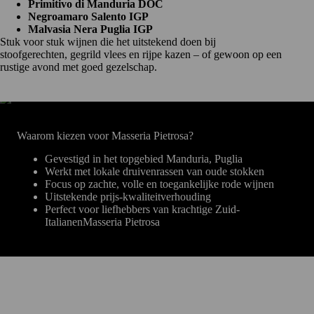
Primitivo di Manduria DOC
Negroamaro Salento IGP
Malvasia Nera Puglia IGP
Stuk voor stuk wijnen die het uitstekend doen bij
stoofgerechten, gegrild vlees en rijpe kazen – of gewoon op een
rustige avond met goed gezelschap.
Waarom kiezen voor Masseria Pietrosa?
Gevestigd in het topgebied Manduria, Puglia
Werkt met lokale druivenrassen van oude stokken
Focus op zachte, volle en toegankelijke rode wijnen
Uitstekende prijs-kwaliteitverhouding
Perfect voor liefhebbers van krachtige Zuid-
ItalianenMasseria Pietrosa