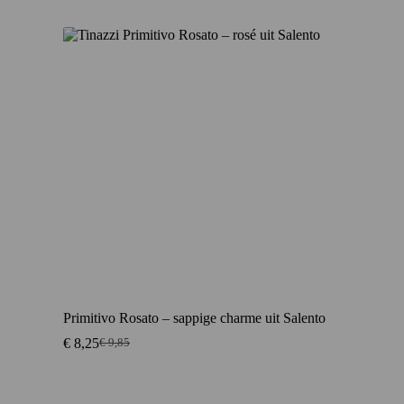
Aanbieding
Primitivo Rosato – sappige charme uit Salento
€
8,25
€
9,85
Oorspronkelijke
Huidige
prijs
prijs
was:
is:
€ 9,85.
€ 8,25.