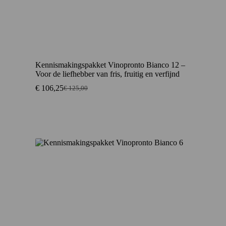
Kennismakingspakket Vinopronto Bianco 12 –
Voor de liefhebber van fris, fruitig en verfijnd
€
106,25
€
125,00
Oorspronkelijke
Huidige
prijs
prijs
was:
is:
€ 125,00.
€ 106,25.
Aanbieding