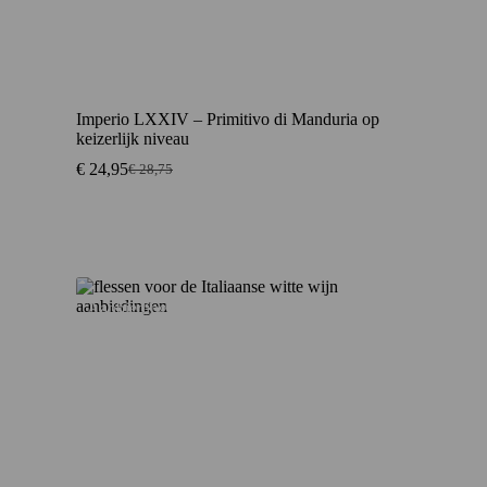
Imperio LXXIV – Primitivo di Manduria op
keizerlijk niveau
€
24,95
€
28,75
Oorspronkelijke
Huidige
prijs
prijs
was:
is:
€ 28,75.
€ 24,95.
Aanbieding