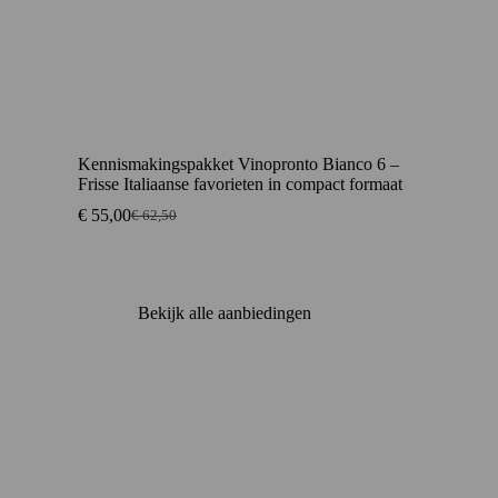
Kennismakingspakket Vinopronto Bianco 6 –
Frisse Italiaanse favorieten in compact formaat
€
55,00
€
62,50
Oorspronkelijke
Huidige
prijs
prijs
was:
is:
€ 62,50.
€ 55,00.
Bekijk alle aanbiedingen