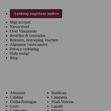
Aankoop ongedaan maken
Mijn account
Nieuwsbrief
Over Vinopronto
Bestellen & verzenden
Retouren, herroeping, klachten
Algemene voorwaarden
Privacy verklaring
Hulp nodig?
Blog
Regio's
Abruzzen
Basilicata
Calabria
Campania
Emilia-Romagna
Friuli-Venezia
Lazio
Ligurië
Lombardia
Marche