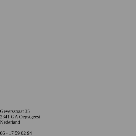
Contact
Geversstraat 35
2341 GA Oegstgeest
Nederland
06 - 17 59 02 94