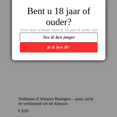
Bent u 18 jaar of
ouder?
Voor deze website moet je 18 jaar of ouder zijn
Nee ik ben jonger
Ja ik ben 18+
Trebbiano d’Abruzzo Biologico – puur, zacht
en verfrissend wit uit Abruzzo
€
9,85