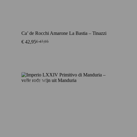
Ca’ de Rocchi Amarone La Bastia – Tinazzi
€
42,95
€
47,95
Oorspronkelijke
Huidige
prijs
prijs
was:
is:
€ 47,95.
€ 42,95.
Aanbieding