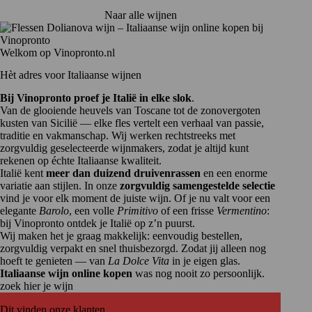
Naar alle wijnen
Welkom op Vinopronto.nl
Hèt adres voor Italiaanse wijnen
Bij Vinopronto proef je Italië in elke slok
.
Van de glooiende heuvels van Toscane tot de zonovergoten
kusten van Sicilië — elke fles vertelt een verhaal van passie,
traditie en vakmanschap. Wij werken rechtstreeks met
zorgvuldig geselecteerde wijnmakers, zodat je altijd kunt
rekenen op échte Italiaanse kwaliteit.
Italië kent
meer dan duizend druivenrassen
en een
enorme
variatie aan stijlen
. In onze
zorgvuldig samengestelde selectie
vind je voor elk moment de juiste wijn. Of je nu valt voor een
elegante
Barolo
, een volle
Primitivo
of een frisse
Vermentino
:
bij Vinopronto ontdek je Italië op z’n puurst.
Wij maken het je graag makkelijk: eenvoudig bestellen,
zorgvuldig verpakt en snel thuisbezorgd. Zodat jij alleen nog
hoeft te genieten — van
La Dolce Vita
in je eigen glas.
Italiaanse wijn online kopen
was nog nooit zo persoonlijk.
zoek hier je wijn
Dit vinden onze klanten