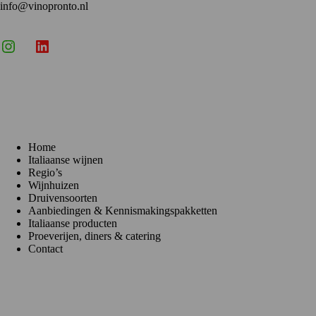
info@vinopronto.nl
Instagram
X
LinkedIn
Menu
Home
Italiaanse wijnen
Regio’s
Wijnhuizen
Druivensoorten
Aanbiedingen & Kennismakingspakketten
Italiaanse producten
Proeverijen, diners & catering
Contact
Klantenservice