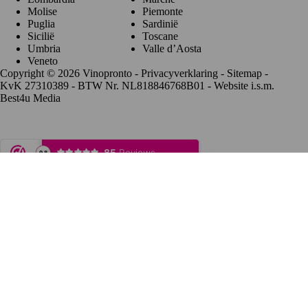
Molise
Piemonte
Puglia
Sardinië
Sicilië
Toscane
Umbria
Valle d’Aosta
Veneto
Copyright © 2026 Vinopronto -
Privacyverklaring
-
Sitemap
-
KvK 27310389 - BTW Nr. NL818846768B01 - Website i.s.m.
Best4u Media
De waardering van www.vinopronto.nl bij
WebwinkelKeur
Reviews
is 9.8/10 gebaseerd op 85 reviews.