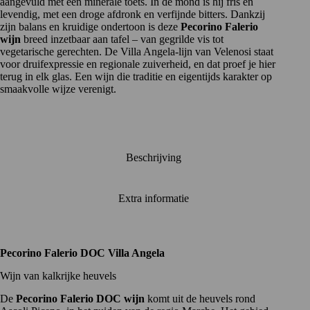
aangevuld met een minerale toets. In de mond is hij fris en
levendig, met een droge afdronk en verfijnde bitters. Dankzij
zijn balans en kruidige ondertoon is deze
Pecorino Falerio
wijn
breed inzetbaar aan tafel – van gegrilde vis tot
vegetarische gerechten. De Villa Angela-lijn van Velenosi staat
voor druifexpressie en regionale zuiverheid, en dat proef je hier
terug in elk glas. Een wijn die traditie en eigentijds karakter op
smaakvolle wijze verenigt.
Beschrijving
Extra informatie
Pecorino Falerio DOC Villa Angela
Wijn van kalkrijke heuvels
De
Pecorino Falerio DOC wijn
komt uit de heuvels rond