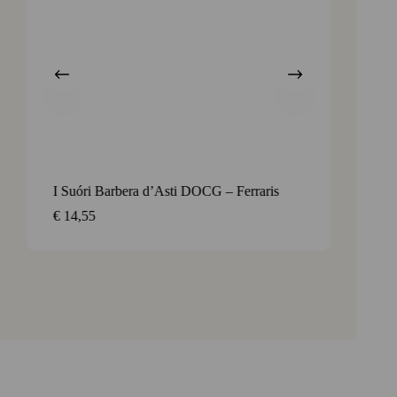
I Suóri Barbera d’Asti DOCG – Ferraris
Corvè 
het noo
€
14,55
€
14,7