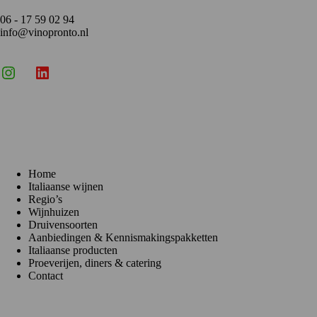
06 - 17 59 02 94
info@vinopronto.nl
Instagram
X
LinkedIn
Menu
Home
Italiaanse wijnen
Regio’s
Wijnhuizen
Druivensoorten
Aanbiedingen & Kennismakingspakketten
Italiaanse producten
Proeverijen, diners & catering
Contact