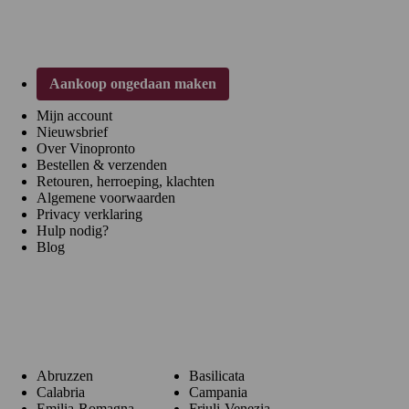
Klantenservice
Aankoop ongedaan maken
Mijn account
Nieuwsbrief
Over Vinopronto
Bestellen & verzenden
Retouren, herroeping, klachten
Algemene voorwaarden
Privacy verklaring
Hulp nodig?
Blog
Regio's
Abruzzen
Basilicata
Calabria
Campania
Emilia-Romagna
Friuli-Venezia