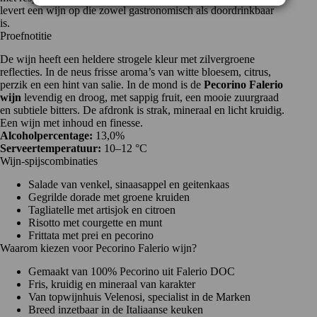
levert een wijn op die zowel gastronomisch als doordrinkbaar
is.
Proefnotitie
De wijn heeft een heldere strogele kleur met zilvergroene
reflecties. In de neus frisse aroma’s van witte bloesem, citrus,
perzik en een hint van salie. In de mond is de
Pecorino Falerio
wijn
levendig en droog, met sappig fruit, een mooie zuurgraad
en subtiele bitters. De afdronk is strak, mineraal en licht kruidig.
Een wijn met inhoud en finesse.
Alcoholpercentage:
13,0%
Serveertemperatuur:
10–12 °C
Wijn-spijscombinaties
Salade van venkel, sinaasappel en geitenkaas
Gegrilde dorade met groene kruiden
Tagliatelle met artisjok en citroen
Risotto met courgette en munt
Frittata met prei en pecorino
Waarom kiezen voor Pecorino Falerio wijn?
Gemaakt van 100% Pecorino uit Falerio DOC
Fris, kruidig en mineraal van karakter
Van topwijnhuis Velenosi, specialist in de Marken
Breed inzetbaar in de Italiaanse keuken