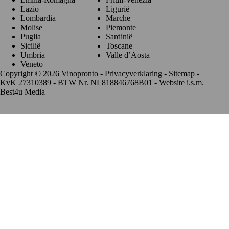
Lazio
Ligurië
Lombardia
Marche
Molise
Piemonte
Puglia
Sardinië
Sicilië
Toscane
Umbria
Valle d’Aosta
Veneto
Copyright © 2026 Vinopronto -
Privacyverklaring
-
Sitemap
-
KvK 27310389 - BTW Nr. NL818846768B01 - Website i.s.m.
Best4u Media