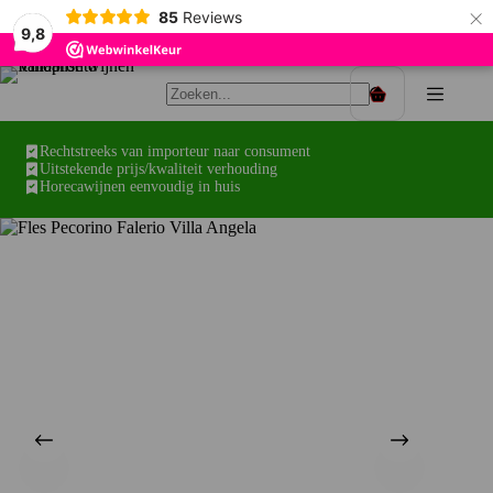
×
85
Reviews
9,8
Ga
naar
Winkelwagen
de
inhoud
Rechtstreeks van importeur naar consument
Uitstekende prijs/kwaliteit verhouding
Horecawijnen eenvoudig in huis