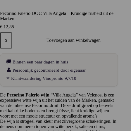
Pecorino Falerio DOC Villa Angela – Kruidige frisheid uit de
Marken
€
12,85
Pecorino
Falerio
Toevoegen aan winkelwagen
DOC
Villa
Angela
–
🚚
Binnen een paar dagen in huis
Kruidige
frisheid
👤
Persoonlijk gecontroleerd door eigenaar
uit
⭐
Klantwaardering Vinopronto 9,7/10
de
Marken
aantal
De
Pecorino Falerio wijn
“Villa Angela” van Velenosi is een
expressieve witte wijn uit het zuiden van de Marken, gemaakt
van de inheemse Pecorino-druif. Deze druif groeit op heuvels
met kalkrijke bodems en brengt frisse, licht kruidige wijnen
voort met een mooie structuur en opvallende aroma’s.
De wijn is strogeel van kleur met zilvergroene schakeringen. In
de neus domineren tonen van witte perzik, salie en citrus,