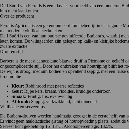
De I Suóri van Ferraris is een klassiek voorbeeld van een moderne Barbe
hun recht laat komen.
Over de producent
Ferraris Agricola is een gerenommeerd familiebedrijf in Castagnole Mon
met moderne vinificatietechnieken.
De I Suóri is een van hun puurste gevinifieerde Barbera’s, waarbij men b
laten komen. De wijngaarden zijn gelegen op kalk- en kleirijke bodems di
zware extractie.
Druif en stijl
Barbera is de meest aangeplante blauwe druif in
Piemonte
en geliefd om
ongecompliceerde stijl. Door het ontbreken van houtrijping blijft het rod
De wijn is droog, medium-bodied en opvallend sappig, met een frisse 
Proefnotitie
Kleur:
Robijnrood met paarse reflecties
Geur:
Rijpe kers, braam, viooltjes, kruidige ondertoon
Smaak:
Fruitig, fris, evenwichtig
Afdronk:
Sappig, verkwikkend, licht mineraal
Vinificatie en serveertips
De Barbera-druiven worden handmatig geoogst in de eerste helft van ok
Er vindt geen malolactische gisting of houtopvoeding plaats, zodat de w
Serveer licht gekoeld op 16–18°C. Alcoholpercentage: 13,5%.