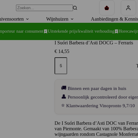
Winkelwagen
ivensoorten
Wijnhuizen
Aanbiedingen & Kennis
importeur naar consument
Uitstekende prijs/kwaliteit verhouding
Horecawijn
I Suóri Barbera d’Asti DOCG – Ferraris
€
14,55
I
Suóri
Barbera
d’Asti
DOCG
–
🚚
Binnen een paar dagen in huis
Ferraris
aantal
👤
Persoonlijk gecontroleerd door eige
⭐
Klantwaardering Vinopronto 9,7/10
De I Suóri Barbera d’Asti DOC van Ferraris 
van Piemonte. Gemaakt van 100% Barbera-d
wijngaarden rondom Castagnole Monferrato.