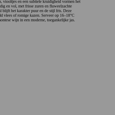
n, viooltjes en een subtiele kruidigheid vormen het
endig en vol, met frisse zuren en fluweelzachte
l blijft het karakter puur en de stijl fris. Deze
rild vlees of romige kazen. Serveer op 16–18°C
montese wijn in een moderne, toegankelijke jas.