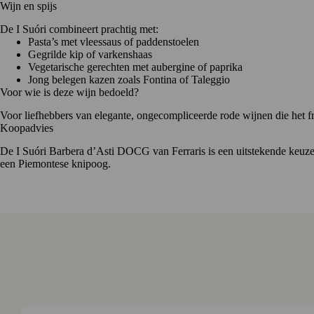
Wijn en spijs
De I Suóri combineert prachtig met:
Pasta’s met vleessaus of paddenstoelen
Gegrilde kip of varkenshaas
Vegetarische gerechten met aubergine of paprika
Jong belegen kazen zoals Fontina of Taleggio
Voor wie is deze wijn bedoeld?
Voor liefhebbers van elegante, ongecompliceerde rode wijnen die het frui
Koopadvies
De I Suóri Barbera d’Asti
DOCG
van Ferraris is een uitstekende keuz
een Piemontese knipoog.