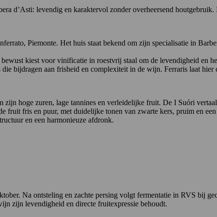
ra d’Asti: levendig en karaktervol zonder overheersend houtgebruik. Een
ferrato, Piemonte. Het huis staat bekend om zijn specialisatie in Barb
ewust kiest voor vinificatie in roestvrij staal om de levendigheid en he
e bijdragen aan frisheid en complexiteit in de wijn. Ferraris laat hier 
 zijn hoge zuren, lage tannines en verleidelijke fruit. De I Suóri verta
e fruit fris en puur, met duidelijke tonen van zwarte kers, pruim en een l
structuur en een harmonieuze afdronk.
tober. Na ontsteling en zachte persing volgt fermentatie in RVS bij ge
ijn zijn levendigheid en directe fruitexpressie behoudt.