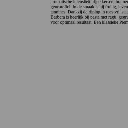
aromatische intensiteit: rijpe kersen, brame
geurprofiel. In de smaak is hij fruitig, lev
tannines. Dankzij de rijping in roestvrij staa
Barbera is heerlijk bij pasta met ragù, geg
voor optimaal resultaat. Een klassieke Pie