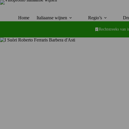
Ga
naar
de
inhoud
Home
Italiaanse wijnen
Regio’s
Dru
Rechtstreeks van 