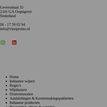
Geversstraat 35
2341 GA Oegstgeest
Nederland
06 - 17 59 02 94
info@vinopronto.nl
Instagram
X
LinkedIn
Menu
Home
Italiaanse wijnen
Regio’s
Wijnhuizen
Druivensoorten
Aanbiedingen & Kennismakingspakketten
Italiaanse producten
Proeverijen, diners & catering