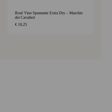
Rosé Vino Spumante Extra Dry – Maschio
Chian
dei Cavalieri
Trambu
€
10,25
€
17,7