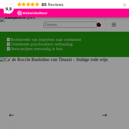
×
85
Reviews
9,8
Ga
naar
Winkelwagen
de
inhoud
Rechtstreeks van importeur naar consument
Uitstekende prijs/kwaliteit verhouding
Horecawijnen eenvoudig in huis