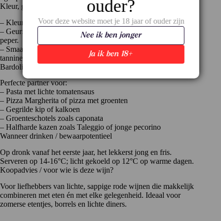
ouder?
Kleur, geur en smaak
Voor deze website moet je 18 jaar of ouder zijn
– Kleur: helder robijnrood.
– Geur: kersen, frambozen, rozenblaadjes en een vleugje witte
Nee ik ben jonger
peper.
– Smaak: soepel, sappig en fruitig, met frisse zuren en zachte
Ja ik ben 18+
tannines. Elegant en heerlijk doordrinkbaar.
Bardolino Tinazzi: wijn-spijscombinaties
Perfecte partner voor:
– Pasta met lichte tomatensaus
– Pizza Margherita of pizza met groenten
– Gegrilde kip of kalkoen
– Groenteschotels zoals caponata
– Halfharde kazen zoals Taleggio of jonge pecorino
Wanneer drinken / bewaarpotentieel
Op dronk vanaf het eerste jaar, het lekkerst jong en fris.
Serveren op 14-16°C; licht gekoeld op 12°C op warme dagen.
Koopadvies / voor wie is deze wijn?
Voor liefhebbers van lichte, sappige rode wijnen die makkelijk
combineren met eten én met elke gelegenheid. Ideaal voor
zomerse etentjes, borrels en lichte diners.