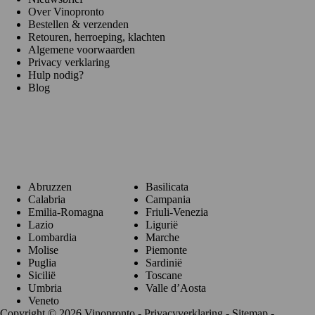
Over Vinopronto
Bestellen & verzenden
Retouren, herroeping, klachten
Algemene voorwaarden
Privacy verklaring
Hulp nodig?
Blog
Regio's
Abruzzen
Basilicata
Calabria
Campania
Emilia-Romagna
Friuli-Venezia
Lazio
Ligurië
Lombardia
Marche
Molise
Piemonte
Puglia
Sardinië
Sicilië
Toscane
Umbria
Valle d’Aosta
Veneto
Copyright © 2026 Vinopronto -
Privacyverklaring
-
Sitemap
-