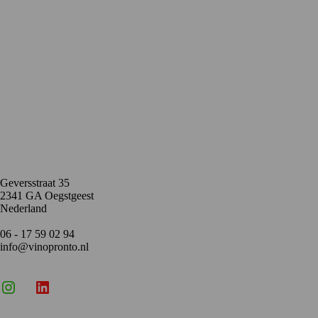
Contact
Geversstraat 35
2341 GA Oegstgeest
Nederland
06 - 17 59 02 94
info@vinopronto.nl
Instagram
X
LinkedIn