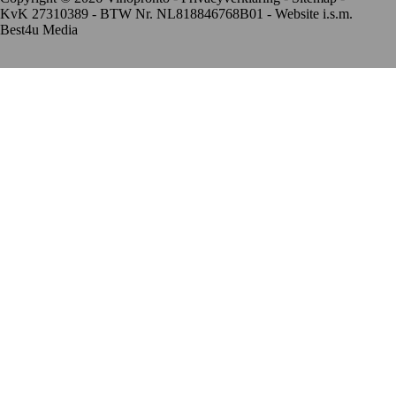
KvK 27310389 - BTW Nr. NL818846768B01 - Website i.s.m.
Best4u Media