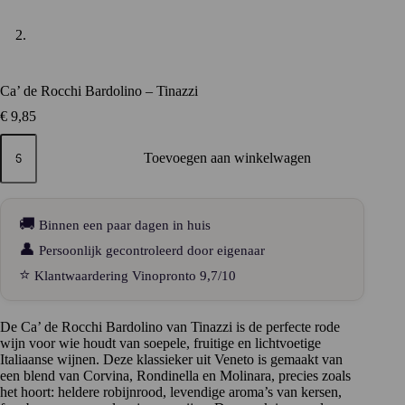
Ca’ de Rocchi Bardolino – Tinazzi
€
9,85
Ca'
de
Toevoegen aan winkelwagen
Rocchi
Bardolino
–
Tinazzi
🚚
Binnen een paar dagen in huis
aantal
👤
Persoonlijk gecontroleerd door eigenaar
⭐
Klantwaardering Vinopronto 9,7/10
De Ca’ de Rocchi Bardolino van Tinazzi is de perfecte rode
wijn voor wie houdt van soepele, fruitige en lichtvoetige
Italiaanse wijnen. Deze klassieker uit Veneto is gemaakt van
een blend van Corvina, Rondinella en Molinara, precies zoals
het hoort: heldere robijnrood, levendige aroma’s van kersen,