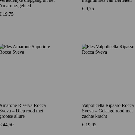
Verleidelijke diepgang uit het
magnumfles van Berteletti
Amarone-gebied
€
9,75
€
19,75
Amarone Riserva Rocca
Valpolicella Ripasso Rocca
Sveva – Diep rood met
Sveva – Gelaagd rood met
grootse allure
zachte kracht
€
44,50
€
19,95