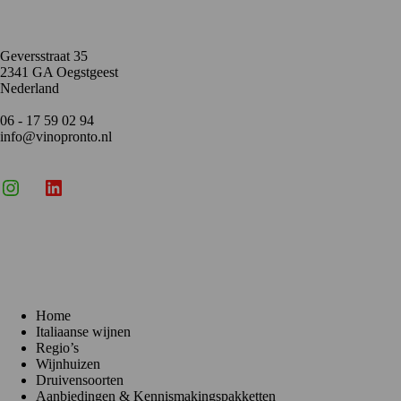
Geversstraat 35
2341 GA Oegstgeest
Nederland
06 - 17 59 02 94
info@vinopronto.nl
Instagram
X
LinkedIn
Menu
Home
Italiaanse wijnen
Regio’s
Wijnhuizen
Druivensoorten
Aanbiedingen & Kennismakingspakketten