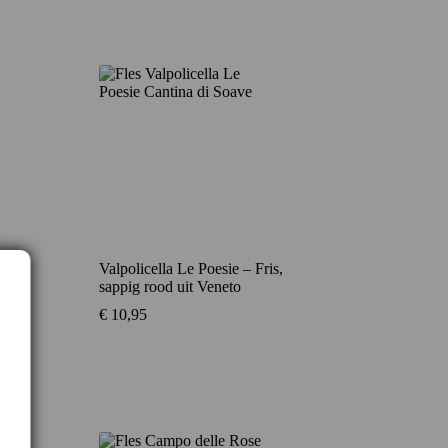
Valpolicella Le Poesie – Fris,
sappig rood uit Veneto
€
10,95