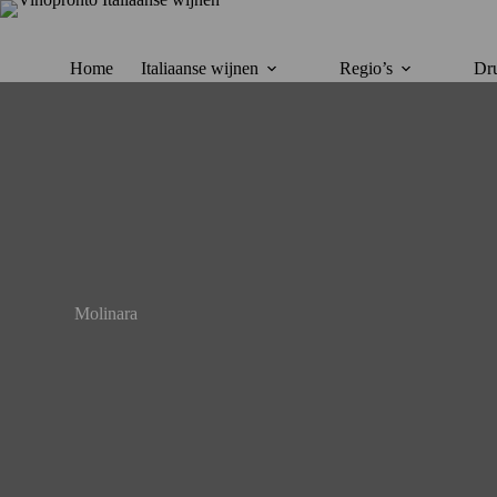
Ga
naar
de
inhoud
Home
Italiaanse wijnen
Regio’s
Dru
Molinara