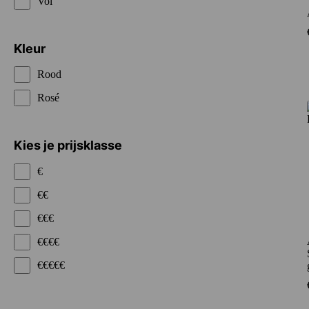
Vol
Kleur
Rood
Rosé
Kies je prijsklasse
€
€€
€€€
€€€€
€€€€€