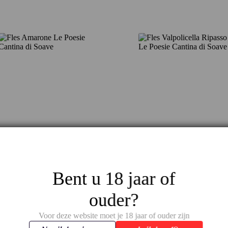
Amarone Le Poesie – Rijke
Valpolicella Ripasso Le
elegantie van Cantina di
Poesie – Rijpe kracht met
Soave
finesse
€
33,45
€
14,95
Bent u 18 jaar of
ouder?
Voor deze website moet je 18 jaar of ouder zijn