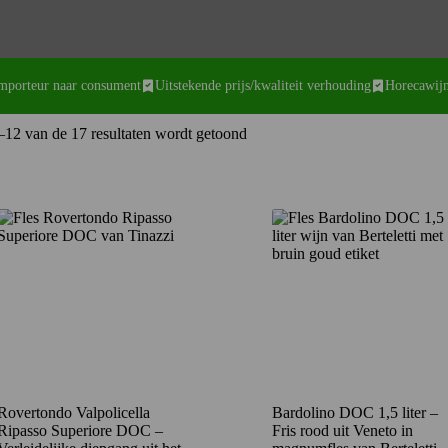
importeur naar consument
Uitstekende prijs/kwaliteit verhouding
Horecawijn
Gesorteerd
–12 van de 17 resultaten wordt getoond
op
nieuwste
Rovertondo Valpolicella
Bardolino DOC 1,5 liter –
Ripasso Superiore DOC –
Fris rood uit Veneto in