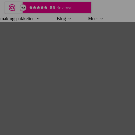
makingspakketten
Blog
Meer