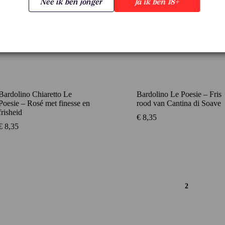
Nee ik ben jonger
Ja ik ben 18+
Bardolino Chiaretto Le
Bardolino Le Poesie – Fris
Poesie – Rosé met finesse en
rood van Cantina di Soave
frisheid
€
8,35
€
8,35
1
2