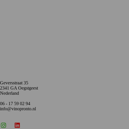
Contact
Geversstraat 35
2341 GA Oegstgeest
Nederland
06 - 17 59 02 94
info@vinopronto.nl
Instagram
X
LinkedIn