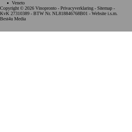
Veneto
Copyright © 2026 Vinopronto -
Privacyverklaring
-
Sitemap
-
KvK 27310389 - BTW Nr. NL818846768B01 - Website i.s.m.
Best4u Media
De waardering van www.vinopronto.nl bij
WebwinkelKeur
Reviews
is 9.8/10 gebaseerd op 85 reviews.