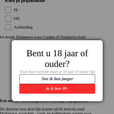
Kies je prijsklasse
€€
€€€
Aanbieding
Bent u 18 jaar of
ouder?
Voor deze website moet je 18 jaar of ouder zijn
Nee ik ben jonger
Ja ik ben 18+
Een selectie uit zonnige, heuvelachtige wijngaarden
De druiven voor deze lijn komen uit de heuvels rond
Dolianova, waar klei-, zand- en kalkbodems zorgen voor