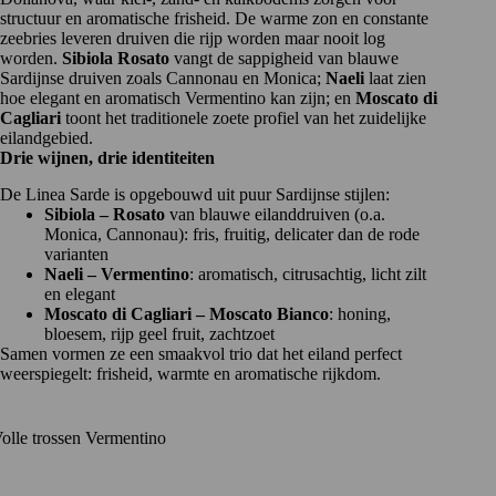
structuur en aromatische frisheid. De warme zon en constante
zeebries leveren druiven die rijp worden maar nooit log
worden.
Sibiola Rosato
vangt de sappigheid van blauwe
Sardijnse druiven zoals Cannonau en Monica;
Naeli
laat zien
hoe elegant en aromatisch Vermentino kan zijn; en
Moscato di
Cagliari
toont het traditionele zoete profiel van het zuidelijke
eilandgebied.
Drie wijnen, drie identiteiten
De Linea Sarde is opgebouwd uit puur Sardijnse stijlen:
Sibiola – Rosato
van blauwe eilanddruiven (o.a.
Monica, Cannonau): fris, fruitig, delicater dan de rode
varianten
Naeli – Vermentino
: aromatisch, citrusachtig, licht zilt
en elegant
Moscato di Cagliari – Moscato Bianco
: honing,
bloesem, rijp geel fruit, zachtzoet
Samen vormen ze een smaakvol trio dat het eiland perfect
weerspiegelt: frisheid, warmte en aromatische rijkdom.