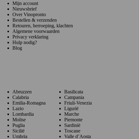
Mijn account
Nieuwsbrief
Over Vinopronto
Bestellen & verzenden
Retouren, herroeping, klachten
Algemene voorwaarden
Privacy verklaring
Hulp nodig?
Blog
Regio's
Abruzzen
Basilicata
Calabria
Campania
Emilia-Romagna
Friuli-Venezia
Lazio
Ligurië
Lombardia
Marche
Molise
Piemonte
Puglia
Sardinië
Sicilië
Toscane
Umbria
Valle d’Aosta