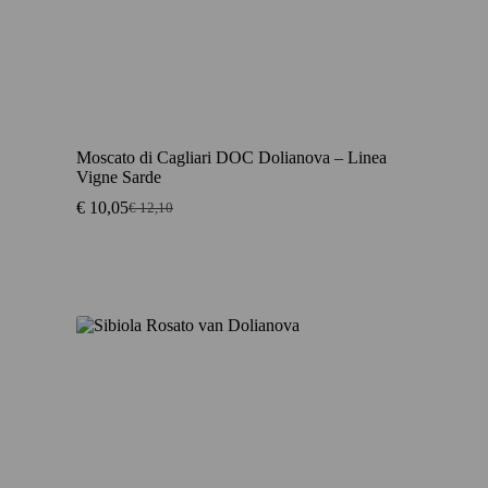
Moscato di Cagliari DOC Dolianova – Linea
Vigne Sarde
€
10,05
€
12,10
Oorspronkelijke
Huidige
prijs
prijs
was:
is:
€ 12,10.
€ 10,05.