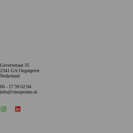
Contact
Geversstraat 35
2341 GA Oegstgeest
Nederland
06 - 17 59 02 94
info@vinopronto.nl
Instagram
X
LinkedIn
Menu