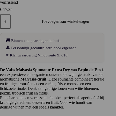
verfrissend
€
17,35
Vaiss
Malvasia
Toevoegen aan winkelwagen
Spumante
Extra
Dry
–
🚚
Binnen een paar dagen in huis
aromatisch,
elegant
👤
Persoonlijk gecontroleerd door eigenaar
en
⭐
Klantwaardering Vinopronto 9,7/10
verfrissend
aantal
De
Vaiss Malvasia Spumante Extra Dry
van
Bepin de Eto
is
een expressieve en elegante mousserende wijn, gemaakt van de
aromatische
Malvasia-druif
. Deze spumante combineert florale
en fruitige aroma’s met een zachte, frisse mousse en een
lichtzoete finale. Denk aan geurige tonen van witte bloemen,
perzik, tropisch fruit en citrus.
Een charmante en verrassende bubbel, perfect als aperitief of bij
kruidige gerechten, desserts en fruit. Voor wie houdt van
geurige wijnen met een speels karakter.