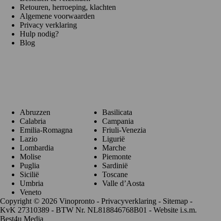
Retouren, herroeping, klachten
Algemene voorwaarden
Privacy verklaring
Hulp nodig?
Blog
Regio's
Abruzzen
Basilicata
Calabria
Campania
Emilia-Romagna
Friuli-Venezia
Lazio
Ligurië
Lombardia
Marche
Molise
Piemonte
Puglia
Sardinië
Sicilië
Toscane
Umbria
Valle d’Aosta
Veneto
Copyright © 2026 Vinopronto -
Privacyverklaring
-
Sitemap
-
KvK 27310389 - BTW Nr. NL818846768B01 - Website i.s.m.
Best4u Media