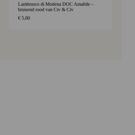
Lambrusco di Modena DOC Amabile –
Frizzor
bruisend rood van Civ & Civ
onweer
€
5,80
€
5,65