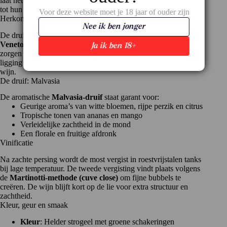
laat het huis zien hoe aromatische druiven als Malvasia perfect
tot hun recht komen in een fijne, sprankelende stijl.
Voor deze website moet je 18 jaar of ouder zijn
Herkomst en terroir
Nee ik ben jonger
De druiven komen uit geselecteerde wijngaarden in de regio
Veneto
, waar het milde klimaat en de klei- en kalkrijke bodems
Ja ik ben 18+
zorgen voor sappige, aromatische druiven met goede zuren. De
ligging op hoogte draagt bij aan de frisheid in de uiteindelijke
wijn.
De druif: Malvasia
De aromatische
Malvasia-druif
staat garant voor:
Geurige aroma’s van witte bloemen, rijpe perzik en citrus
Tropische tonen van ananas en mango
Verleidelijke zachtheid in de mond
Een florale en fruitige afdronk
Vinificatie
Na zachte persing wordt de most vergist in roestvrijstalen tanks
bij lage temperatuur. De tweede vergisting vindt plaats volgens
de
Martinotti-methode (cuve close)
om fijne bubbels te
creëren. De wijn blijft kort op de lie voor extra structuur en
zachtheid.
Kleur, geur en smaak
Kleur
: Helder strogeel met groene schakeringen