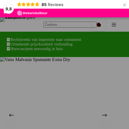
×
85
Reviews
9,8
Ga
naar
Winkelwagen
de
inhoud
Rechtstreeks van importeur naar consument
Uitstekende prijs/kwaliteit verhouding
Horecawijnen eenvoudig in huis