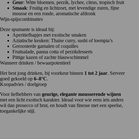
Geur
: Witte bloemen, perzik, lychee, citrus, tropisch fruit
Smaak
: Fruitig en lichtzoet, met levendige zuren, fijne
mousse en een ronde, aromatische afdronk
Wijn-spijscombinaties
Deze spumante is ideaal bij:
Aperitiefhapjes met exotische smaken
Aziatische keuken: Thaise curry, sushi of loempia’s
Geroosterde garnalen of coquilles
Fruitsalade, panna cotta of perzikdesserts
Pittige kazen of zachte blauwschimmel
Wanneer drinken / bewaarpotentieel
Het best jong drinken, bij voorkeur binnen
1 tot 2 jaar
. Serveer
goed gekoeld op
6–8°C
.
Koopadvies / doelgroep
Voor liefhebbers van
geurige, elegante mousserende wijnen
met een licht exotisch karakter. Ideaal voor wie eens iets anders
wil dan prosecco of brut, en houdt van finesse met een speelse,
toegankelijke stijl.