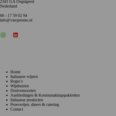
2341 GA Oegstgeest
Nederland
06 - 17 59 02 94
info@vinopronto.nl
Instagram
X
LinkedIn
Menu
Home
Italiaanse wijnen
Regio’s
Wijnhuizen
Druivensoorten
Aanbiedingen & Kennismakingspakketten
Italiaanse producten
Proeverijen, diners & catering
Contact