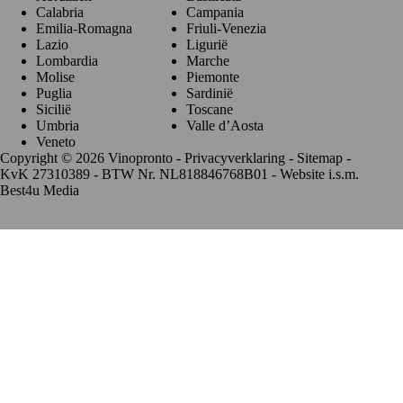
Calabria
Campania
Emilia-Romagna
Friuli-Venezia
Lazio
Ligurië
Lombardia
Marche
Molise
Piemonte
Puglia
Sardinië
Sicilië
Toscane
Umbria
Valle d’Aosta
Veneto
Copyright © 2026 Vinopronto -
Privacyverklaring
-
Sitemap
-
KvK 27310389 - BTW Nr. NL818846768B01 - Website i.s.m.
Best4u Media
De waardering van www.vinopronto.nl bij
WebwinkelKeur
Reviews
is 9.8/10 gebaseerd op 85 reviews.