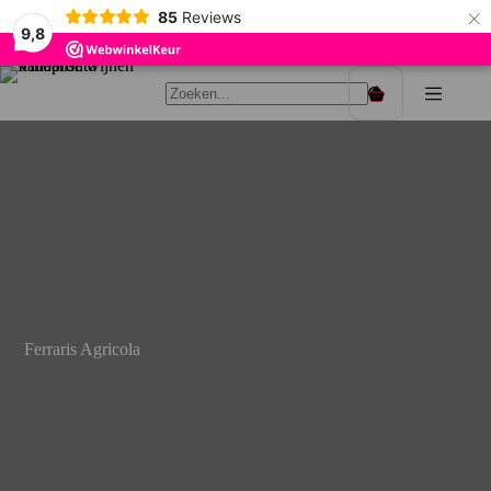
×
85
Reviews
9,8
Ga
naar
Winkelwagen
de
inhoud
Ferraris Agricola