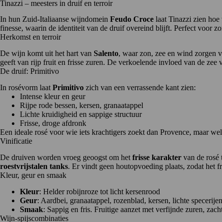
Tinazzi – meesters in druif en terroir
In hun Zuid-Italiaanse wijndomein
Feudo Croce
laat Tinazzi zien hoe 
finesse, waarin de identiteit van de druif overeind blijft. Perfect voor zo
Herkomst en terroir
De wijn komt uit het hart van
Salento
, waar zon, zee en wind zorgen v
geeft van rijp fruit en frisse zuren. De verkoelende invloed van de zee
De druif: Primitivo
In rosévorm laat
Primitivo
zich van een verrassende kant zien:
Intense kleur en geur
Rijpe rode bessen, kersen, granaatappel
Lichte kruidigheid en sappige structuur
Frisse, droge afdronk
Een ideale rosé voor wie iets krachtigers zoekt dan Provence, maar wel
Vinificatie
De druiven worden vroeg geoogst om het
frisse karakter
van de rosé 
roestvrijstalen tanks
. Er vindt geen houtopvoeding plaats, zodat het frui
Kleur, geur en smaak
Kleur
: Helder robijnroze tot licht kersenrood
Geur
: Aardbei, granaatappel, rozenblad, kersen, lichte specerije
Smaak
: Sappig en fris. Fruitige aanzet met verfijnde zuren, zac
Wijn-spijscombinaties