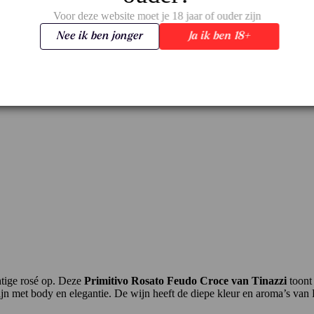
Voor deze website moet je 18 jaar of ouder zijn
Nee ik ben jonger
Ja ik ben 18+
htige rosé op. Deze
Primitivo Rosato Feudo Croce van Tinazzi
toont 
n met body en elegantie. De wijn heeft de diepe kleur en aroma’s van Pr