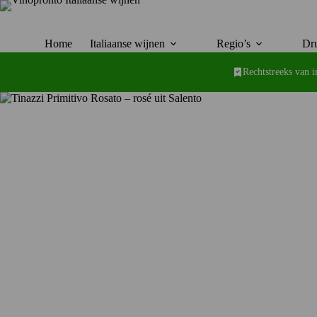
Ga
naar
de
inhoud
Home
Italiaanse wijnen
Regio’s
Dru
Rechtstreeks van 
Aanbieding