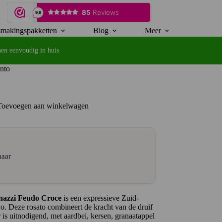
makingspakketten
Blog
Meer
en eenvoudig in huis
ento
Toevoegen aan winkelwagen
naar
nazzi Feudo Croce
is een expressieve Zuid-
o. Deze rosato combineert de kracht van de druif
r is uitnodigend, met aardbei, kersen, granaatappel