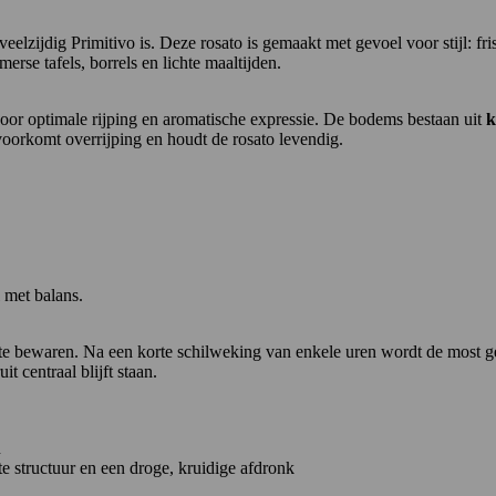
veelzijdig Primitivo is. Deze rosato is gemaakt met gevoel voor stijl: fri
merse tafels, borrels en lichte maaltijden.
oor optimale rijping en aromatische expressie. De bodems bestaan uit
k
 voorkomt overrijping en houdt de rosato levendig.
 met balans.
te bewaren. Na een korte schilweking van enkele uren wordt de most ge
t centraal blijft staan.
n
hte structuur en een droge, kruidige afdronk