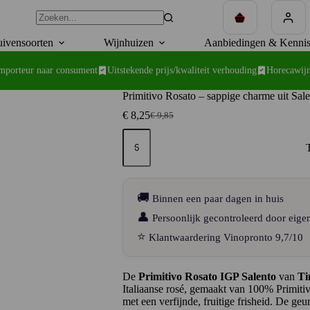
Winkelwagen
ivensoorten
Wijnhuizen
Aanbiedingen & Kennis
importeur naar consument
Uitstekende prijs/kwaliteit verhouding
Horecawijn
Primitivo Rosato – sappige charme uit Sal
€
8,25
€
9,85
Oorspronkelijke
Huidige
prijs
prijs
Primitivo
was:
is:
Rosato
–
€ 9,85.
€ 8,25.
sappige
charme
uit
🚚
Binnen een paar dagen in huis
Salento
aantal
👤
Persoonlijk gecontroleerd door eige
⭐
Klantwaardering Vinopronto 9,7/10
De
Primitivo Rosato IGP Salento
van
Ti
Italiaanse rosé, gemaakt van 100% Primitiv
met een verfijnde, fruitige frisheid. De geu