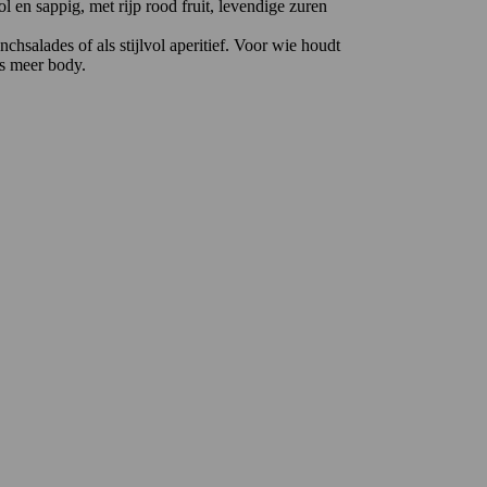
l en sappig, met rijp rood fruit, levendige zuren
unchsalades of als stijlvol aperitief. Voor wie houdt
ts meer body.