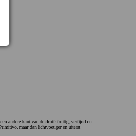
een andere kant van de druif: fruitig, verfijnd en
imitivo, maar dan lichtvoetiger en uiterst