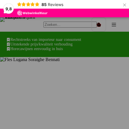
×
85
Reviews
9,8
Ga
naar
Winkelwagen
de
inhoud
Rechtstreeks van importeur naar consument
Uitstekende prijs/kwaliteit verhouding
Horecawijnen eenvoudig in huis