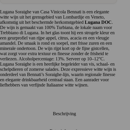
Gardameer
aantal
Lugana Soraighe van Casa Vinicola Bennati is een elegante
witte wijn uit het grensgebied van Lombardije en Veneto,
afkomstig uit het beschermde herkomstgebied
Lugana DOC
.
De wijn is gemaakt van 100% Turbiana, de lokale naam voor
Trebbiano di Lugana. In het glas toont hij een strogele kleur en
een geurprofiel van rijpe appel, citrus, acacia en een vleugje
amandel. De smaak is rond en soepel, met frisse zuren en een
minerale ondertoon. De wijn rijpt kort op de fijne gistcellen,
wat zorgt voor extra textuur en finesse zonder de frisheid te
verliezen. Alcoholpercentage: 13%. Serveer op 10–12°C.
Lugana Soraighe is een heerlijke begeleider van vis, schaal- en
schelpdieren of zomerse salades. Deze expressieve witte wijn is
onderdeel van Bennati’s Soraighe-lijn, waarin regionale finesse
en elegante drinkbaarheid centraal staan. Een aanrader voor
liefhebbers van verfijnde Italiaanse witte wijnen.
Beschrijving