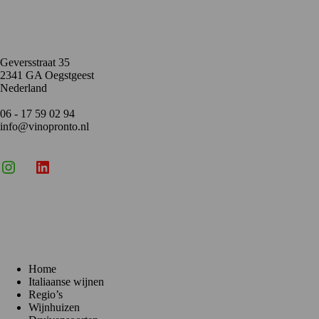
Contact
Geversstraat 35
2341 GA Oegstgeest
Nederland
06 - 17 59 02 94
info@vinopronto.nl
Instagram
X
LinkedIn
Menu
Home
Italiaanse wijnen
Regio’s
Wijnhuizen