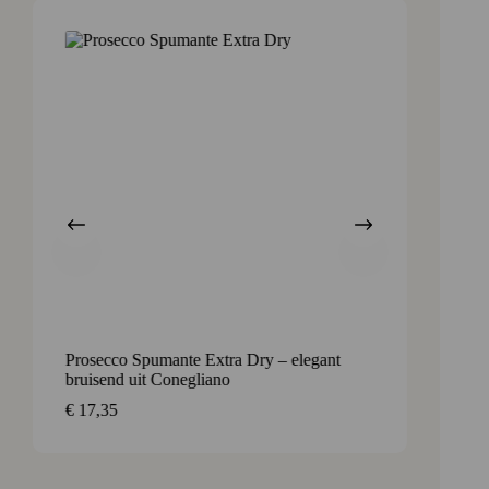
Aanb
Prosecco Spumante Extra Dry – elegant
Ca’ de
bruisend uit Conegliano
€
42,9
€
17,35