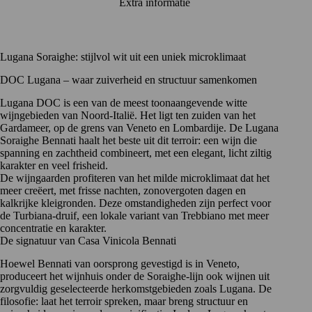
Extra informatie
Lugana Soraighe: stijlvol wit uit een uniek microklimaat
DOC Lugana – waar zuiverheid en structuur samenkomen
Lugana DOC is een van de meest toonaangevende witte
wijngebieden van Noord-Italië. Het ligt ten zuiden van het
Gardameer, op de grens van Veneto en Lombardije. De Lugana
Soraighe Bennati haalt het beste uit dit terroir: een wijn die
spanning en zachtheid combineert, met een elegant, licht ziltig
karakter en veel frisheid.
De wijngaarden profiteren van het milde microklimaat dat het
meer creëert, met frisse nachten, zonovergoten dagen en
kalkrijke kleigronden. Deze omstandigheden zijn perfect voor
de Turbiana-druif, een lokale variant van Trebbiano met meer
concentratie en karakter.
De signatuur van Casa Vinicola Bennati
Hoewel
Bennati
van oorsprong gevestigd is in Veneto,
produceert het wijnhuis onder de Soraighe-lijn ook wijnen uit
zorgvuldig geselecteerde herkomstgebieden zoals
Lugana
. De
filosofie: laat het terroir spreken, maar breng structuur en