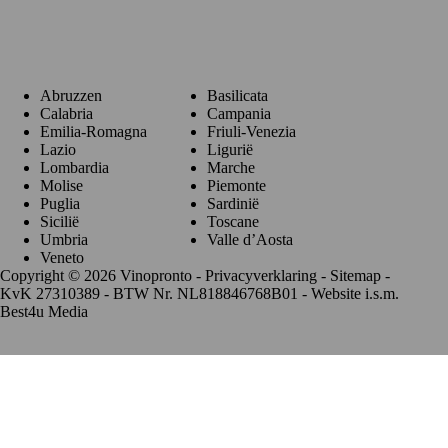
Regio's
Abruzzen
Basilicata
Calabria
Campania
Emilia-Romagna
Friuli-Venezia
Lazio
Ligurië
Lombardia
Marche
Molise
Piemonte
Puglia
Sardinië
Sicilië
Toscane
Umbria
Valle d’Aosta
Veneto
Copyright © 2026 Vinopronto -
Privacyverklaring
-
Sitemap
-
KvK 27310389 - BTW Nr. NL818846768B01 - Website i.s.m.
Best4u Media