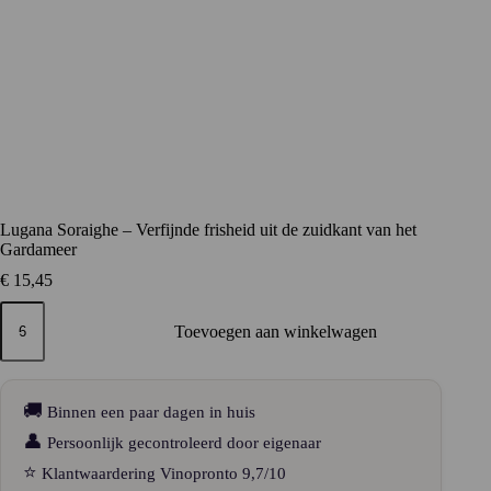
Lugana Soraighe – Verfijnde frisheid uit de zuidkant van het
Gardameer
€
15,45
Lugana
Soraighe
Toevoegen aan winkelwagen
–
Verfijnde
frisheid
uit
🚚
Binnen een paar dagen in huis
de
zuidkant
👤
Persoonlijk gecontroleerd door eigenaar
van
⭐
Klantwaardering Vinopronto 9,7/10
het