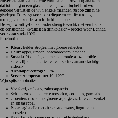
zuiverheid aan via moderne vinificatie. In deze Lugana komt
dat tot uiting in een glasheldere stijl, waarbij het fruit wordt
gekoeld vergist en de wijn enkele maanden rust op zijn fijne
gistdepot. Dit zorgt voor extra diepte en een licht romig
mondgevoel, zonder aan frisheid in te boeten.
De wijn wordt gebotteld onder streng toezicht, met een focus
op consistentie, kwaliteit en drinkplezier – precies waar Bennati
voor staat sinds 1920.
Proefnotitie
Kleur:
helder strogeel met groene reflecties
Geur:
appel, limoen, acaciabloesem, amandel
Smaak:
fris en elegant met een ronde aanzet, milde
zuren, fijne mineraliteit en een zachte, amandelachtige
afdronk
Alcoholpercentage:
13%
Serveertemperatuur:
10–12°C
Wijn-spijscombinaties
Vis: forel, zeebaars, zalmcarpaccio
Schaal- en schelpdieren: mosselen, coquilles, gamba’s
Groenten: risotto met groene asperges, salade van venkel
en sinaasappel
Pasta: tagliatelle met citroen-roomsaus, linguine met
mosselen
Kaas: burrata, jonge pecorino, milde geitenkaas