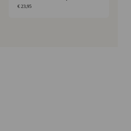
€
23,95
€
11,3