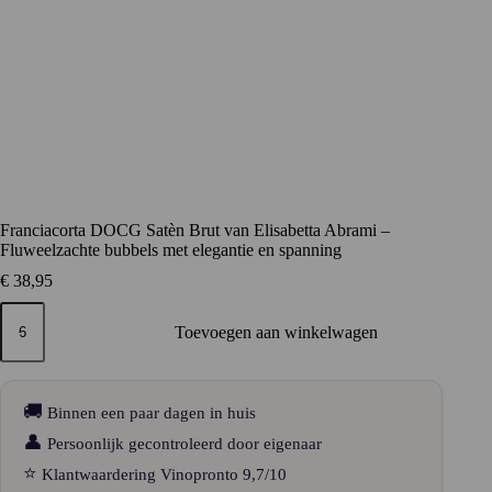
Franciacorta DOCG Satèn Brut van Elisabetta Abrami –
Fluweelzachte bubbels met elegantie en spanning
€
38,95
Franciacorta
DOCG
Toevoegen aan winkelwagen
Satèn
Brut
van
Elisabetta
🚚
Binnen een paar dagen in huis
Abrami
–
👤
Persoonlijk gecontroleerd door eigenaar
Fluweelzachte
⭐
Klantwaardering Vinopronto 9,7/10
bubbels