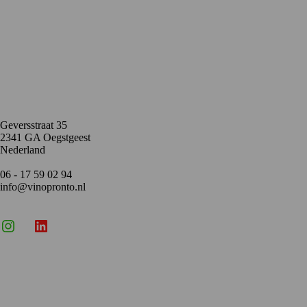
Contact
Geversstraat 35
2341 GA Oegstgeest
Nederland
06 - 17 59 02 94
info@vinopronto.nl
Instagram
X
LinkedIn
Menu