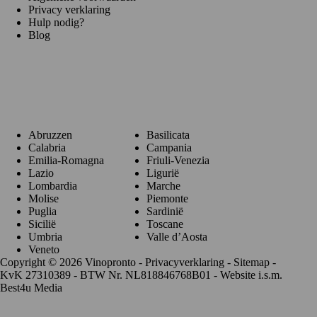
Privacy verklaring
Hulp nodig?
Blog
Regio's
Abruzzen
Basilicata
Calabria
Campania
Emilia-Romagna
Friuli-Venezia
Lazio
Ligurië
Lombardia
Marche
Molise
Piemonte
Puglia
Sardinië
Sicilië
Toscane
Umbria
Valle d’Aosta
Veneto
Copyright © 2026 Vinopronto -
Privacyverklaring
-
Sitemap
-
KvK 27310389 - BTW Nr. NL818846768B01 - Website i.s.m.
Best4u Media