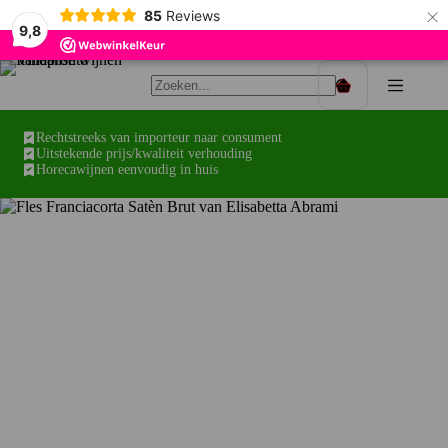
×
85
Reviews
9,8
Ga
naar
Winkelwagen
de
inhoud
Rechtstreeks van importeur naar consument
Uitstekende prijs/kwaliteit verhouding
Horecawijnen eenvoudig in huis