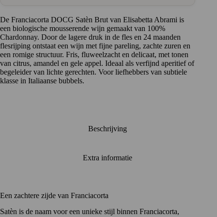
met
elegantie
en
De Franciacorta DOCG Satèn Brut van Elisabetta Abrami is
spanning
een biologische mousserende wijn gemaakt van 100%
aantal
Chardonnay. Door de lagere druk in de fles en 24 maanden
flesrijping ontstaat een wijn met fijne pareling, zachte zuren en
een romige structuur. Fris, fluweelzacht en delicaat, met tonen
van citrus, amandel en gele appel. Ideaal als verfijnd aperitief of
begeleider van lichte gerechten. Voor liefhebbers van subtiele
klasse in Italiaanse bubbels.
Beschrijving
Extra informatie
Een zachtere zijde van Franciacorta
Satèn is de naam voor een unieke stijl binnen Franciacorta,