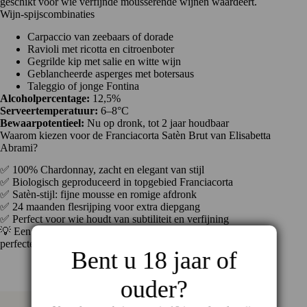
geschikt voor wie verfijnde mousserende wijnen waardeert.
Wijn-spijscombinaties
Carpaccio van zeebaars of dorade
Ravioli met ricotta en citroenboter
Gegrilde kip met salie en witte wijn
Geblancheerde asperges met botersaus
Taleggio of jonge Fontina
Alcoholpercentage:
12,5%
Serveertemperatuur:
6–8°C
Bewaarpotentieel:
Nu op dronk, tot 2 jaar houdbaar
Waarom kiezen voor de Franciacorta Satèn Brut van Elisabetta
Abrami?
✅ 100% Chardonnay, zacht en elegant van stijl
✅ Biologisch geproduceerd in topgebied Franciacorta
✅ Satèn-stijl: fijne mousse en romige afdronk
✅ 24 maanden flesrijping voor extra diepgang
✅ Perfect voor wie houdt van subtiliteit en verfijning
💡 Een zachte, biologische Franciacorta met karakter – de
perfecte bubbel voor fijnproevers en bijzondere momenten.
Bent u 18 jaar of
ouder?