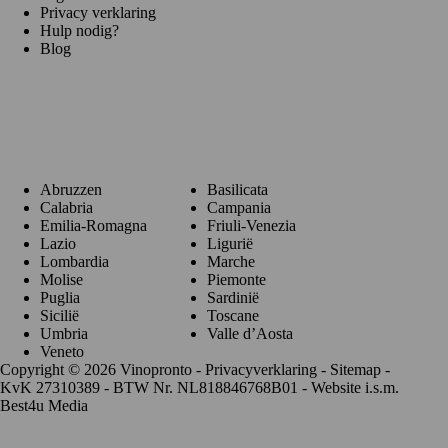
Privacy verklaring
Hulp nodig?
Blog
Regio's
Abruzzen
Basilicata
Calabria
Campania
Emilia-Romagna
Friuli-Venezia
Lazio
Ligurië
Lombardia
Marche
Molise
Piemonte
Puglia
Sardinië
Sicilië
Toscane
Umbria
Valle d’Aosta
Veneto
Copyright © 2026 Vinopronto -
Privacyverklaring
-
Sitemap
-
KvK 27310389 - BTW Nr. NL818846768B01 - Website i.s.m.
Best4u Media