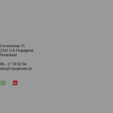
Contact
Geversstraat 35
2341 GA Oegstgeest
Nederland
06 - 17 59 02 94
info@vinopronto.nl
Instagram
X
LinkedIn
Menu