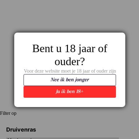
Bent u 18 jaar of
ouder?
Zaccagnini Pecorino Tralcetto – fris wit met
Voor deze website moet je 18 jaar of ouder zijn
kracht én karakter
Nee ik ben jonger
€
14,85
Ja ik ben 18+
Filter op
Druivenras