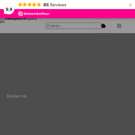
×
85
Reviews
9,8
Ga
naar
Winkelwagen
de
inhoud
Rauwe vis