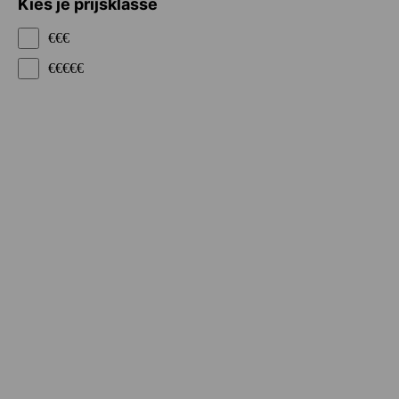
Kies je prijsklasse
€€€
€€€€€