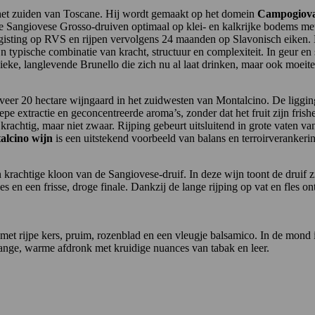
 het zuiden van Toscane. Hij wordt gemaakt op het domein
Campogiov
de Sangiovese Grosso-druiven optimaal op klei- en kalkrijke bodems met
sting op RVS en rijpen vervolgens 24 maanden op Slavonisch eiken. Na
jn typische combinatie van kracht, structuur en complexiteit. In geur e
ssieke, langlevende Brunello die zich nu al laat drinken, maar ook moeit
veer 20 hectare wijngaard in het zuidwesten van Montalcino. De liggin
pe extractie en geconcentreerde aroma’s, zonder dat het fruit zijn frishei
 krachtig, maar niet zwaar. Rijping gebeurt uitsluitend in grote vaten v
alcino wijn
is een uitstekend voorbeeld van balans en terroirverankeri
n krachtige kloon van de Sangiovese-druif. In deze wijn toont de druif z
es en een frisse, droge finale. Dankzij de lange rijping op vat en fles on
 met rijpe kers, pruim, rozenblad en een vleugje balsamico. In de mond 
 lange, warme afdronk met kruidige nuances van tabak en leer.