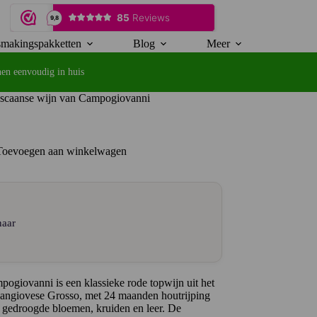
makingspakketten
Blog
Meer
en eenvoudig in huis
scaanse wijn van Campogiovanni
Toevoegen aan winkelwagen
naar
ogiovanni is een klassieke rode topwijn uit het
ngiovese Grosso, met 24 maanden houtrijping
it, gedroogde bloemen, kruiden en leer. De