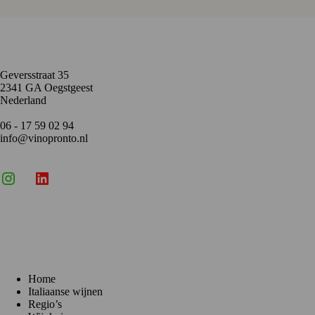
Contact
Geversstraat 35
2341 GA Oegstgeest
Nederland
06 - 17 59 02 94
info@vinopronto.nl
Instagram
X
LinkedIn
Menu
Home
Italiaanse wijnen
Regio’s