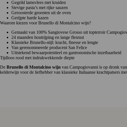
Gegrild lamsvlees met kruiden
Stevige pasta’s met rijke sauzen
Geroosterde groenten uit de oven
Gerijpte harde kazen
Waarom kiezen voor Brunello di Montalcino wijn?
Gemaakt van 100% Sangiovese Grosso uit topterroir Campogio
24 maanden houtrijping en lange flesrust
Klassieke Brunello-stijl: kracht, finesse en lengte
Van gerenommeerde producent San Felice
Uitstekend bewaarpotentieel en gastronomische inzetbaarheid
Tijdloos rood met indrukwekkende diepte
De
Brunello di Montalcino wijn
van Campogiovanni is op dronk vanaf 5
kelderwijn voor de liefhebber van klassieke Italiaanse krachtpatsers me