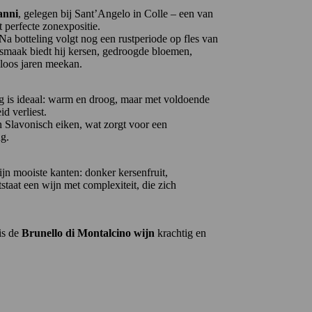
anni
, gelegen bij Sant’Angelo in Colle – een van
 perfecte zonexpositie.
 botteling volgt nog een rustperiode op fles van
n smaak biedt hij kersen, gedroogde bloemen,
eloos jaren meekan.
g is ideaal: warm en droog, maar met voldoende
d verliest.
an Slavonisch eiken, wat zorgt voor een
ng.
ijn mooiste kanten: donker kersenfruit,
tstaat een wijn met complexiteit, die zich
is de
Brunello di Montalcino wijn
krachtig en