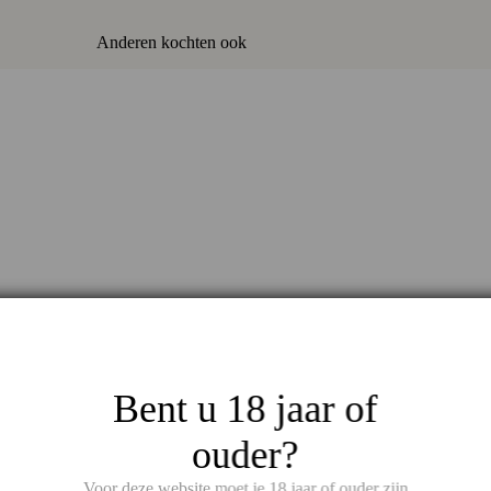
Anderen kochten ook
Bent u 18 jaar of
ouder?
Voor deze website moet je 18 jaar of ouder zijn