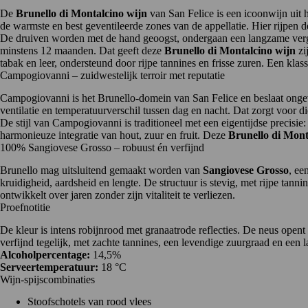
De
Brunello di Montalcino wijn
van San Felice is een icoonwijn uit
de warmste en best geventileerde zones van de appellatie. Hier rijpen 
De druiven worden met de hand geoogst, ondergaan een langzame vergi
minstens 12 maanden. Dat geeft deze
Brunello di Montalcino wijn
zi
tabak en leer, ondersteund door rijpe tannines en frisse zuren. Een kla
Campogiovanni – zuidwestelijk terroir met reputatie
Campogiovanni is het Brunello-domein van
San Felice
en beslaat onge
ventilatie en temperatuurverschil tussen dag en nacht. Dat zorgt voor die
De stijl van Campogiovanni is traditioneel met een eigentijdse precisie:
harmonieuze integratie van hout, zuur en fruit. Deze
Brunello di Mont
100% Sangiovese Grosso – robuust én verfijnd
Brunello
mag uitsluitend gemaakt worden van
Sangiovese Grosso
, ee
kruidigheid, aardsheid en lengte. De structuur is stevig, met rijpe tannin
ontwikkelt over jaren zonder zijn vitaliteit te verliezen.
Proefnotitie
De kleur is intens robijnrood met granaatrode reflecties. De neus opent
verfijnd tegelijk, met zachte tannines, een levendige zuurgraad en een
Alcoholpercentage:
14,5%
Serveertemperatuur:
18 °C
Wijn-spijscombinaties
Stoofschotels van rood vlees