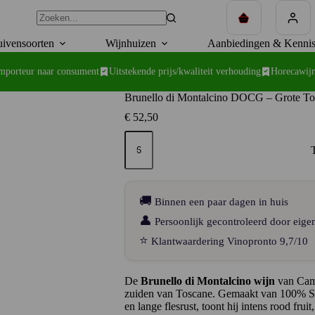
Winkelwagen
ivensoorten
Wijnhuizen
Aanbiedingen & Kennis
importeur naar consument
Uitstekende prijs/kwaliteit verhouding
Horecawijn
Brunello di Montalcino DOCG – Grote To
€
52,50
Brunello
di
Montalcino
DOCG
–
Grote
🚚
Binnen een paar dagen in huis
Toscaanse
wijn
👤
Persoonlijk gecontroleerd door eige
van
⭐
Klantwaardering Vinopronto 9,7/10
Campogiovanni
aantal
De
Brunello di Montalcino wijn
van Camp
zuiden van Toscane. Gemaakt van 100% Sa
en lange flesrust, toont hij intens rood fru