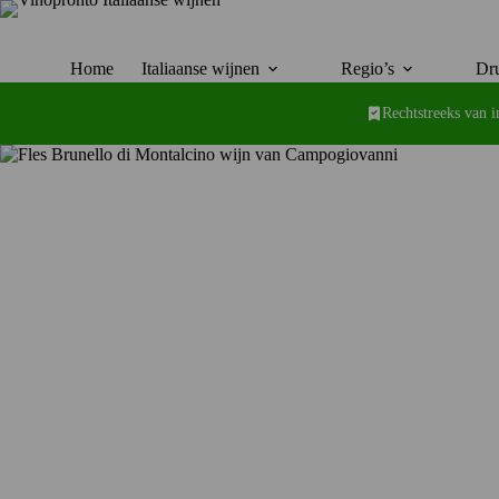
Ga
naar
de
inhoud
Home
Italiaanse wijnen
Regio’s
Dru
Rechtstreeks van 