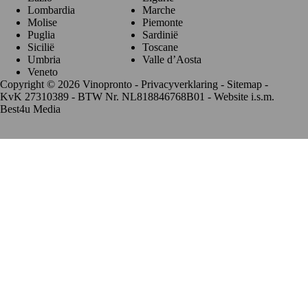
Lombardia
Marche
Molise
Piemonte
Puglia
Sardinië
Sicilië
Toscane
Umbria
Valle d’Aosta
Veneto
Copyright © 2026 Vinopronto -
Privacyverklaring
-
Sitemap
-
KvK 27310389 - BTW Nr. NL818846768B01 - Website i.s.m.
Best4u Media
De waardering van www.vinopronto.nl bij
WebwinkelKeur
Reviews
is 9.8/10 gebaseerd op 85 reviews.