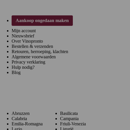
Aankoop ongedaan maken
Mijn account
Nieuwsbrief
Over Vinopronto
Bestellen & verzenden
Retouren, herroeping, klachten
Algemene voorwaarden
Privacy verklaring
Hulp nodig?
Blog
Regio's
Abruzzen
Basilicata
Calabria
Campania
Emilia-Romagna
Friuli-Venezia
Lazio
Ligurië