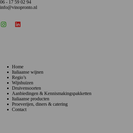
06 - 17 59 02 94
info@vinopronto.nl
Instagram
X
LinkedIn
Menu
Home
Italiaanse wijnen
Regio’s
Wijnhuizen
Druivensoorten
Aanbiedingen & Kennismakingspakketten
Italiaanse producten
Proeverijen, diners & catering
Contact
Klantenservice