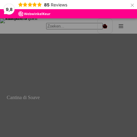
×
85
Reviews
9,8
Ga
naar
Winkelwagen
de
inhoud
Cantina di Soave