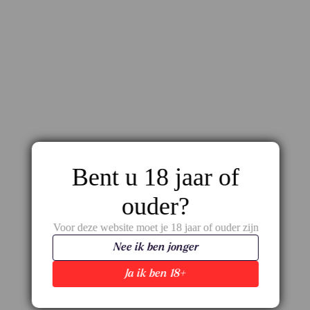
Bent u 18 jaar of
Valpolicella Le Poesie – Fris, sappig rood uit
Veneto
ouder?
€
10,95
Voor deze website moet je 18 jaar of ouder zijn
Nee ik ben jonger
Ja ik ben 18+