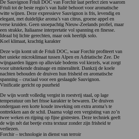
De Sauvignon Friuli DOC van Forchir laat perfect zien waarom
Friuli tot de beste regio’s van Italië behoort voor aromatische
witte wijnen. Deze expressieve
Sauvignon
is fris, levendig en
elegant, met duidelijke aroma’s van citrus, groene appel en
verse kruiden. Geen snoepachtig Nieuw-Zeelands profiel, maar
een strakke, Italiaanse interpretatie vol spanning en finesse.
Ideaal bij lichte gerechten, maar ook heerlijk solo.
Koel klimaat, krachtig karakter
Deze wijn komt uit de Friuli DOC, waar Forchir profiteert van
het unieke microklimaat tussen Alpen en Adriatische Zee. De
wijngaarden liggen op alluviale bodems vol kiezels, wat zorgt
voor uitstekende drainage en mineraliteit. Dankzij de koele
nachten behouden de druiven hun frisheid en aromatische
spanning – cruciaal voor een geslaagde Sauvignon.
Vinificatie gericht op puurheid
De wijn wordt volledig vergist in roestvrij staal, op lage
temperatuur om het frisse karakter te bewaren. De druiven
ondergaan een korte koude inweking om extra aroma’s te
onttrekken aan de schil. Daarna volgt een vergisting van zo’n
twee weken en rijping op fijne gistresten. Deze techniek geeft
de wijn nét dat beetje extra textuur zonder zijn frisheid te
verliezen.
Forchir – technologie in dienst van terroir