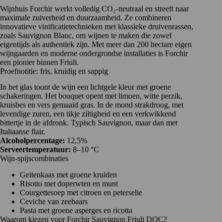
Wijnhuis
Forchir
werkt volledig CO₂-neutraal en streeft naar
maximale zuiverheid en duurzaamheid. Ze combineren
innovatieve vinificatietechnieken met klassieke druivenrassen,
zoals
Sauvignon Blanc
, om wijnen te maken die zowel
eigentijds als authentiek zijn. Met meer dan 200 hectare eigen
wijngaarden en moderne ondergrondse installaties is Forchir
een pionier binnen Friuli.
Proefnotitie: fris, kruidig en sappig
In het glas toont de wijn een lichtgele kleur met groene
schakeringen. Het bouquet opent met limoen, witte perzik,
kruisbes en vers gemaaid gras. In de mond strakdroog, met
levendige zuren, een tikje ziltigheid en een verkwikkend
bittertje in de afdronk. Typisch Sauvignon, maar dan met
Italiaanse flair.
Alcoholpercentage:
12,5%
Serveertemperatuur:
8–10 °C
Wijn-spijscombinaties
Geitenkaas met groene kruiden
Risotto met doperwten en munt
Courgettesoep met citroen en peterselie
Ceviche van zeebaars
Pasta met groene asperges en ricotta
Waarom kiezen voor Forchir Sauvignon Friuli DOC?