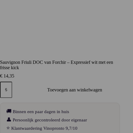
Sauvignon Friuli DOC van Forchir – Expressief wit met een
frisse kick
€
14,35
Sauvignon
Friuli
Toevoegen aan winkelwagen
DOC
van
Forchir
–
🚚
Binnen een paar dagen in huis
Expressief
wit
👤
Persoonlijk gecontroleerd door eigenaar
met
⭐
Klantwaardering Vinopronto 9,7/10
een