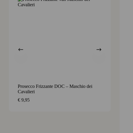
Prosecco Frizzante DOC – Maschio dei
Frizzor
Cavalieri
onweer
€
9,95
€
5,65