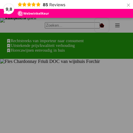
×
85
Reviews
9,8
Ga
naar
Winkelwagen
de
inhoud
Rechtstreeks van importeur naar consument
Uitstekende prijs/kwaliteit verhouding
Horecawijnen eenvoudig in huis