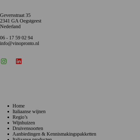
Geversstraat 35
2341 GA Oegstgeest
Nederland
06 - 17 59 02 94
info@vinopronto.nl
Instagram
X
LinkedIn
Menu
Home
Italiaanse wijnen
Regio’s
Wijnhuizen
Druivensoorten
Aanbiedingen & Kennismakingspakketten
Italiaanse producten