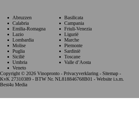
Abruzzen
Basilicata
Calabria
Campania
Emilia-Romagna
Friuli-Venezia
Lazio
Ligurië
Lombardia
Marche
Molise
Piemonte
Puglia
Sardinië
Sicilië
Toscane
Umbria
Valle d’Aosta
Veneto
Copyright © 2026 Vinopronto -
Privacyverklaring
-
Sitemap
-
KvK 27310389 - BTW Nr. NL818846768B01 - Website i.s.m.
Best4u Media