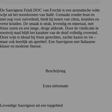
frisse
kick
aantal
De Sauvignon Friuli DOC van Forchir is een aromatische witte
wijn uit het noordoosten van Italië. Gemaakt zonder hout en
met oog voor zuiverheid, biedt hij tonen van citrus, kruisbes en
verse kruiden. De smaak is strak, levendig en mineraal, met
frisse zuren en een lange, droge afdronk. Door de vinificatie in
roestvrij staal blijft het karakter van de druif volledig overeind.
Deze wijn is ideaal bij frisse gerechten, zachte kazen en vis –
maar ook heerlijk als aperitief. Een Sauvignon met Italiaanse
klasse en moderne finesse.
Beschrijving
Extra informatie
Levendige Sauvignon uit een topgebied