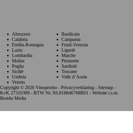
Regio's
Abruzzen
Basilicata
Calabria
Campania
Emilia-Romagna
Friuli-Venezia
Lazio
Ligurië
Lombardia
Marche
Molise
Piemonte
Puglia
Sardinië
Sicilië
Toscane
Umbria
Valle d’Aosta
Veneto
Copyright © 2026 Vinopronto -
Privacyverklaring
-
Sitemap
-
KvK 27310389 - BTW Nr. NL818846768B01 - Website i.s.m.
Best4u Media