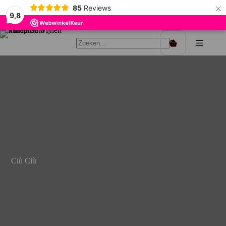
×
85
Reviews
9,8
Ga
naar
Winkelwagen
de
inhoud
Ciù Ciù