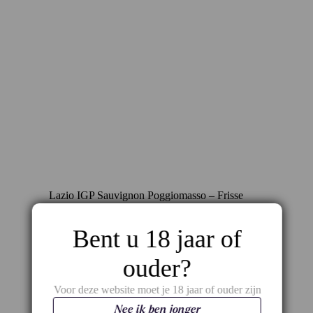
Lazio IGP Sauvignon Poggiomasso – Frisse
flair uit het hart van Italië
€
15,40
Bent u 18 jaar of
ouder?
Voor deze website moet je 18 jaar of ouder zijn
Nee ik ben jonger