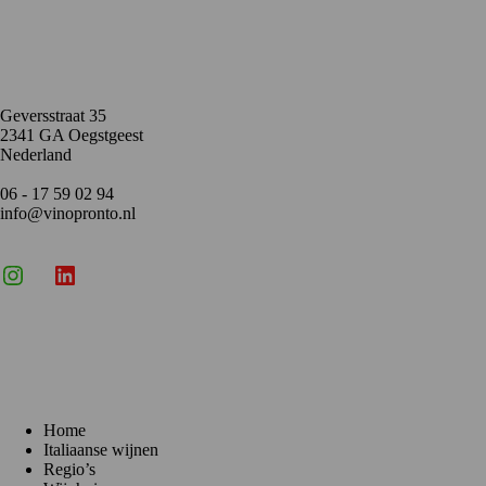
Contact
Geversstraat 35
2341 GA Oegstgeest
Nederland
06 - 17 59 02 94
info@vinopronto.nl
Instagram
X
LinkedIn
Menu
Home
Italiaanse wijnen
Regio’s