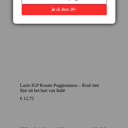
Ja ik ben 18+
Lazio IGP Rosato Poggiomasso – Rosé met
flair uit het hart van Italië
€
12,75