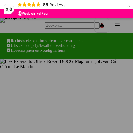
×
85
Reviews
9,8
Ga
naar
Winkelwagen
de
inhoud
Rechtstreeks van importeur naar consument
Uitstekende prijs/kwaliteit verhouding
Horecawijnen eenvoudig in huis