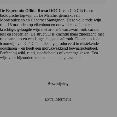
in
groot
formaat
De
Esperanto Offida Rosso DOCG
van Ciù Ciù is een
aantal
biologische topwijn uit Le Marche, gemaakt van
Montepulciano en Cabernet Sauvignon. Deze volle rode wijn
rijpt 18 maanden op eikenhout en ontwikkelt zich tot een
krachtige, gelaagde wijn met aroma’s van zwart fruit, cacao,
leer en specerijen. De structuur is krachtig maar zijdezacht, met
rijpe tannines en een lange, elegante afdronk. Esperanto is de
icoonwijn van Ciù Ciù – alleen geproduceerd in uitstekende
oogstjaren – en heeft een indrukwekkend bewaarpotentieel.
Perfect bij wild, rund, stoofschotels of krachtige kazen. Een
wijn voor bijzondere momenten en lange avonden.
Beschrijving
Extra informatie