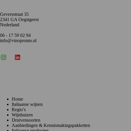
Geversstraat 35
2341 GA Oegstgeest
Nederland
06 - 17 59 02 94
info@vinopronto.nl
Instagram
X
LinkedIn
Menu
Home
Italiaanse wijnen
Regio’s
Wijnhuizen
Druivensoorten
Aanbiedingen & Kennismakingspakketten
Italiaanse producten