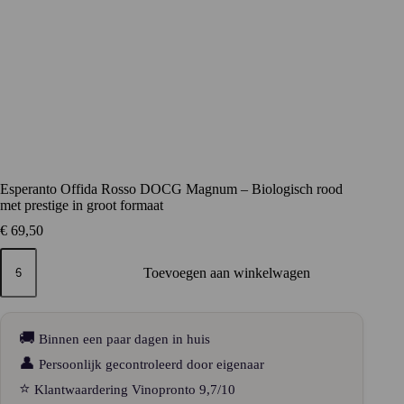
Esperanto Offida Rosso DOCG Magnum – Biologisch rood
met prestige in groot formaat
€
69,50
Esperanto
Offida
Toevoegen aan winkelwagen
Rosso
DOCG
Magnum
–
🚚
Binnen een paar dagen in huis
Biologisch
rood
👤
Persoonlijk gecontroleerd door eigenaar
met
⭐
Klantwaardering Vinopronto 9,7/10
prestige