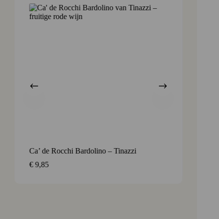
Ca’ de Rocchi Bardolino – Tinazzi
Lambru
L) – b
€
9,85
€
8,55