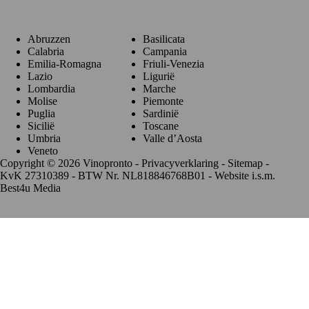
Abruzzen
Basilicata
Calabria
Campania
Emilia-Romagna
Friuli-Venezia
Lazio
Ligurië
Lombardia
Marche
Molise
Piemonte
Puglia
Sardinië
Sicilië
Toscane
Umbria
Valle d’Aosta
Veneto
Copyright © 2026 Vinopronto -
Privacyverklaring
-
Sitemap
-
KvK 27310389 - BTW Nr. NL818846768B01 - Website i.s.m.
Best4u Media