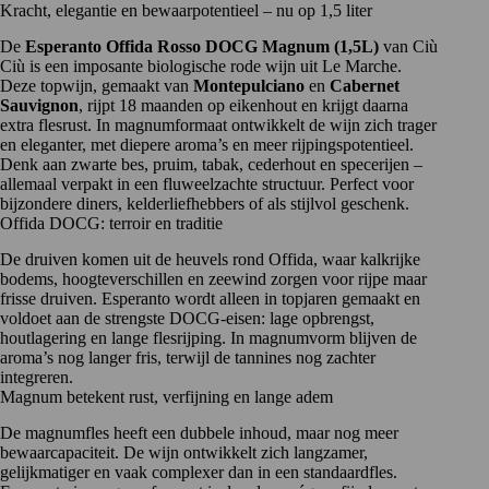
Kracht, elegantie en bewaarpotentieel – nu op 1,5 liter
De
Esperanto Offida Rosso DOCG Magnum (1,5L)
van
Ciù
Ciù
is een imposante biologische rode wijn uit Le Marche.
Deze topwijn, gemaakt van
Montepulciano
en
Cabernet
Sauvignon
, rijpt 18 maanden op eikenhout en krijgt daarna
extra flesrust. In magnumformaat ontwikkelt de wijn zich trager
en eleganter, met diepere aroma’s en meer rijpingspotentieel.
Denk aan zwarte bes, pruim, tabak, cederhout en specerijen –
allemaal verpakt in een fluweelzachte structuur. Perfect voor
bijzondere diners, kelderliefhebbers of als stijlvol geschenk.
Offida DOCG: terroir en traditie
De druiven komen uit de heuvels rond Offida, waar kalkrijke
bodems, hoogteverschillen en zeewind zorgen voor rijpe maar
frisse druiven. Esperanto wordt alleen in topjaren gemaakt en
voldoet aan de strengste DOCG-eisen: lage opbrengst,
houtlagering en lange flesrijping. In magnumvorm blijven de
aroma’s nog langer fris, terwijl de tannines nog zachter
integreren.
Magnum betekent rust, verfijning en lange adem
De magnumfles heeft een dubbele inhoud, maar nog meer
bewaarcapaciteit. De wijn ontwikkelt zich langzamer,
gelijkmatiger en vaak complexer dan in een standaardfles.