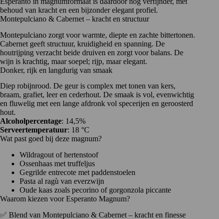
Esperanto in magnumformaat is daardoor nóg verfijnder, met
behoud van kracht en een bijzonder elegant profiel.
Montepulciano & Cabernet – kracht en structuur
Montepulciano zorgt voor warmte, diepte en zachte bittertonen.
Cabernet geeft structuur, kruidigheid en spanning. De
houtrijping verzacht beide druiven en zorgt voor balans. De
wijn is krachtig, maar soepel; rijp, maar elegant.
Donker, rijk en langdurig van smaak
Diep robijnrood. De geur is complex met tonen van kers,
braam, grafiet, leer en cederhout. De smaak is vol, evenwichtig
en fluwelig met een lange afdronk vol specerijen en geroosterd
hout.
Alcoholpercentage
: 14,5%
Serveertemperatuur
: 18 °C
Wat past goed bij deze magnum?
Wildragout of hertenstoof
Ossenhaas met truffeljus
Gegrilde entrecote met paddenstoelen
Pasta al ragù van everzwijn
Oude kaas zoals pecorino of gorgonzola piccante
Waarom kiezen voor Esperanto Magnum?
✅ Blend van Montepulciano & Cabernet – kracht en finesse