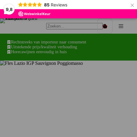
×
85
Reviews
9,8
Ga
naar
Winkelwagen
de
inhoud
Rechtstreeks van importeur naar consument
Uitstekende prijs/kwaliteit verhouding
Horecawijnen eenvoudig in huis