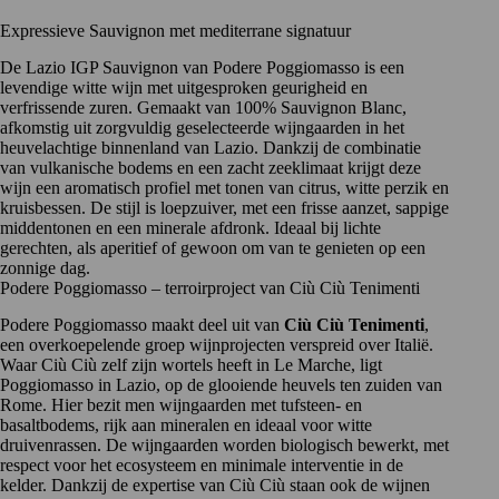
Expressieve Sauvignon met mediterrane signatuur
De Lazio IGP Sauvignon van Podere Poggiomasso is een
levendige witte wijn met uitgesproken geurigheid en
verfrissende zuren. Gemaakt van 100%
Sauvignon Blanc
,
afkomstig uit zorgvuldig geselecteerde wijngaarden in het
heuvelachtige binnenland van Lazio. Dankzij de combinatie
van vulkanische bodems en een zacht zeeklimaat krijgt deze
wijn een aromatisch profiel met tonen van citrus, witte perzik en
kruisbessen. De stijl is loepzuiver, met een frisse aanzet, sappige
middentonen en een minerale afdronk. Ideaal bij lichte
gerechten, als aperitief of gewoon om van te genieten op een
zonnige dag.
Podere Poggiomasso – terroirproject van Ciù Ciù Tenimenti
Podere Poggiomasso maakt deel uit van
Ciù Ciù Tenimenti
,
een overkoepelende groep wijnprojecten verspreid over Italië.
Waar
Ciù Ciù
zelf zijn wortels heeft in Le Marche, ligt
Poggiomasso
in Lazio, op de glooiende heuvels ten zuiden van
Rome. Hier bezit men wijngaarden met tufsteen- en
basaltbodems, rijk aan mineralen en ideaal voor witte
druivenrassen. De wijngaarden worden biologisch bewerkt, met
respect voor het ecosysteem en minimale interventie in de
kelder. Dankzij de expertise van Ciù Ciù staan ook de wijnen