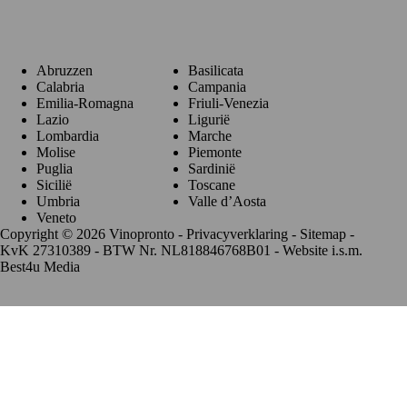
Regio's
Abruzzen
Basilicata
Calabria
Campania
Emilia-Romagna
Friuli-Venezia
Lazio
Ligurië
Lombardia
Marche
Molise
Piemonte
Puglia
Sardinië
Sicilië
Toscane
Umbria
Valle d’Aosta
Veneto
Copyright © 2026 Vinopronto -
Privacyverklaring
-
Sitemap
-
KvK 27310389 - BTW Nr. NL818846768B01 - Website i.s.m.
Best4u Media