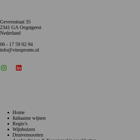
Geversstraat 35
2341 GA Oegstgeest
Nederland
06 - 17 59 02 94
info@vinopronto.nl
Instagram
X
LinkedIn
Menu
Home
Italiaanse wijnen
Regio’s
Wijnhuizen
Druivensoorten