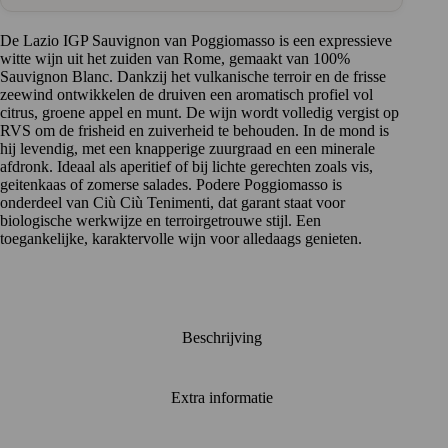
van
Italië
aantal
De Lazio IGP Sauvignon van Poggiomasso is een expressieve
witte wijn uit het zuiden van Rome, gemaakt van 100%
Sauvignon Blanc. Dankzij het vulkanische terroir en de frisse
zeewind ontwikkelen de druiven een aromatisch profiel vol
citrus, groene appel en munt. De wijn wordt volledig vergist op
RVS om de frisheid en zuiverheid te behouden. In de mond is
hij levendig, met een knapperige zuurgraad en een minerale
afdronk. Ideaal als aperitief of bij lichte gerechten zoals vis,
geitenkaas of zomerse salades. Podere Poggiomasso is
onderdeel van Ciù Ciù Tenimenti, dat garant staat voor
biologische werkwijze en terroirgetrouwe stijl. Een
toegankelijke, karaktervolle wijn voor alledaags genieten.
Beschrijving
Extra informatie