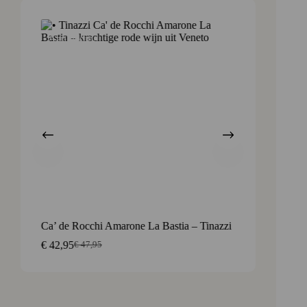
Aanbieding
Ca’ de Rocchi Amarone La Bastia – Tinazzi
Vaiss 
aromati
€
42,95
€
47,95
Oorspronkelijke
Huidige
€
17,3
prijs
prijs
was:
is:
€ 47,95.
€ 42,95.