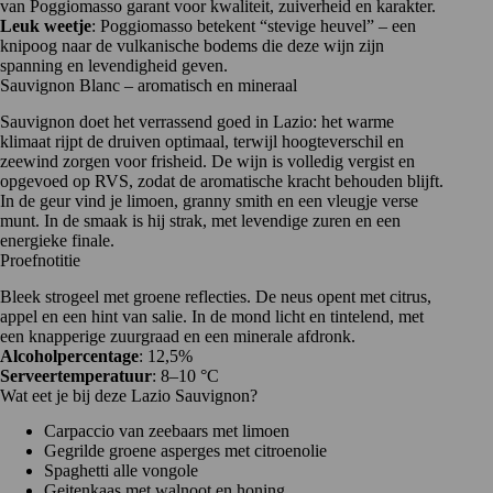
van Poggiomasso garant voor kwaliteit, zuiverheid en karakter.
Leuk weetje
: Poggiomasso betekent “stevige heuvel” – een
knipoog naar de vulkanische bodems die deze wijn zijn
spanning en levendigheid geven.
Sauvignon Blanc – aromatisch en mineraal
Sauvignon doet het verrassend goed in Lazio: het warme
klimaat rijpt de druiven optimaal, terwijl hoogteverschil en
zeewind zorgen voor frisheid. De wijn is volledig vergist en
opgevoed op RVS, zodat de aromatische kracht behouden blijft.
In de geur vind je limoen, granny smith en een vleugje verse
munt. In de smaak is hij strak, met levendige zuren en een
energieke finale.
Proefnotitie
Bleek strogeel met groene reflecties. De neus opent met citrus,
appel en een hint van salie. In de mond licht en tintelend, met
een knapperige zuurgraad en een minerale afdronk.
Alcoholpercentage
: 12,5%
Serveertemperatuur
: 8–10 °C
Wat eet je bij deze Lazio Sauvignon?
Carpaccio van zeebaars met limoen
Gegrilde groene asperges met citroenolie
Spaghetti alle vongole
Geitenkaas met walnoot en honing