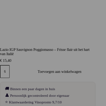
Lazio IGP Sauvignon Poggiomasso – Frisse flair uit het hart
van Italië
€
15,40
Lazio
IGP
Toevoegen aan winkelwagen
Sauvignon
Poggiomasso
–
Frisse
🚚
Binnen een paar dagen in huis
flair
uit
👤
Persoonlijk gecontroleerd door eigenaar
het
⭐
Klantwaardering Vinopronto 9,7/10
hart