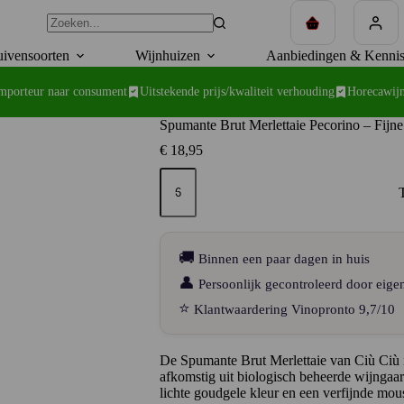
Winkelwagen
ivensoorten
Wijnhuizen
Aanbiedingen & Kennis
importeur naar consument
Uitstekende prijs/kwaliteit verhouding
Horecawijn
Spumante Brut Merlettaie Pecorino – Fijne
€
18,95
Spumante
Brut
Merlettaie
Pecorino
–
Fijne
🚚
Binnen een paar dagen in huis
bubbel
van
👤
Persoonlijk gecontroleerd door eige
karakterdruif
⭐
Klantwaardering Vinopronto 9,7/10
aantal
De Spumante Brut Merlettaie van Ciù Ciù
afkomstig uit biologisch beheerde wijngaa
lichte goudgele kleur en een verfijnde mouss