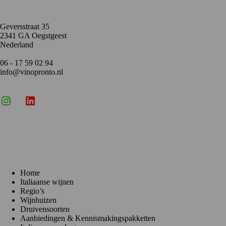
Geversstraat 35
2341 GA Oegstgeest
Nederland
06 - 17 59 02 94
info@vinopronto.nl
Instagram
X
LinkedIn
Menu
Home
Italiaanse wijnen
Regio’s
Wijnhuizen
Druivensoorten
Aanbiedingen & Kennismakingspakketten