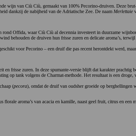
ende wijn van Ciù Ciù, gemaakt van 100%
Pecorino-druiven
. Deze brut
igheid dankzij de nabijheid van de Adriatische Zee. De naam
Merlettaie
v
n rond Offida, waar
Ciù Ciù
al decennia investeert in duurzame wijnbou
wind behouden de druiven hun frisse zuren en delicate aroma’s, terwijl
eschikt voor Pecorino – een druif die pas recent herontdekt werd, maa
eit en frisse zuren. In deze spumante-versie blijft dat karakter prachti
ting op tank volgens de Charmat-methode. Het resultaat is een droge, v
chaap (
pecora
), omdat de druif van oudsher groeide op berghellingen 
florale aroma’s van acacia en kamille, naast geel fruit, citrus en een m