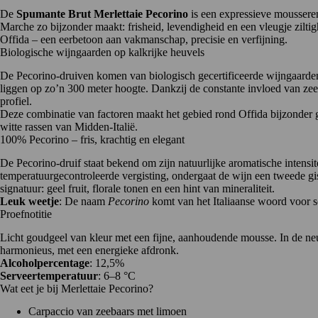
De
Spumante Brut Merlettaie Pecorino
is een expressieve mousser
Marche zo bijzonder maakt: frisheid, levendigheid en een vleugje zilt
Offida – een eerbetoon aan vakmanschap, precisie en verfijning.
Biologische wijngaarden op kalkrijke heuvels
De Pecorino-druiven komen van biologisch gecertificeerde wijngaarde
liggen op zo’n 300 meter hoogte. Dankzij de constante invloed van zee
profiel.
Deze combinatie van factoren maakt het gebied rond Offida bijzonder g
witte rassen van Midden-Italië.
100% Pecorino – fris, krachtig en elegant
De Pecorino-druif staat bekend om zijn natuurlijke aromatische intensit
temperatuurgecontroleerde vergisting, ondergaat de wijn een tweede gis
signatuur: geel fruit, florale tonen en een hint van mineraliteit.
Leuk weetje
: De naam
Pecorino
komt van het Italiaanse woord voor s
Proefnotitie
Licht goudgeel van kleur met een fijne, aanhoudende mousse. In de neus 
harmonieus, met een energieke afdronk.
Alcoholpercentage
: 12,5%
Serveertemperatuur
: 6–8 °C
Wat eet je bij Merlettaie Pecorino?
Carpaccio van zeebaars met limoen