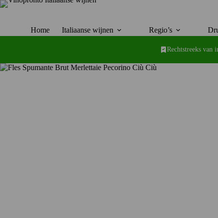
Ga
naar
de
inhoud
Home
Italiaanse wijnen
Regio’s
Dru
Rechtstreeks van 