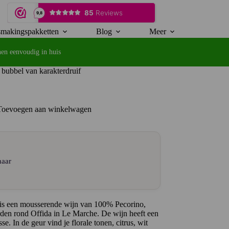
makingspakketten
Blog
Meer
en eenvoudig in huis
 bubbel van karakterdruif
Toevoegen aan winkelwagen
naar
 is een mousserende wijn van 100% Pecorino,
rden rond Offida in Le Marche. De wijn heeft een
e. In de geur vind je florale tonen, citrus, wit