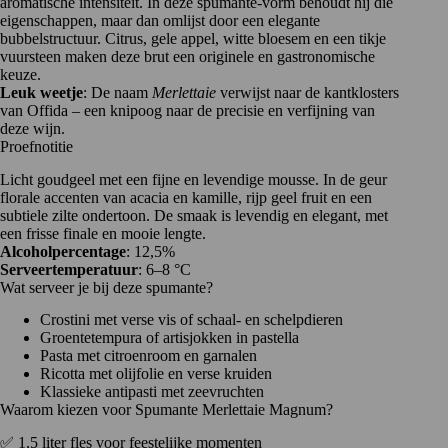
aromatische intensiteit. In deze spumante-vorm behoudt hij die
eigenschappen, maar dan omlijst door een elegante
bubbelstructuur. Citrus, gele appel, witte bloesem en een tikje
vuursteen maken deze brut een originele en gastronomische
keuze.
Leuk weetje
: De naam
Merlettaie
verwijst naar de kantklosters
van Offida – een knipoog naar de precisie en verfijning van
deze wijn.
Proefnotitie
Licht goudgeel met een fijne en levendige mousse. In de geur
florale accenten van acacia en kamille, rijp geel fruit en een
subtiele zilte ondertoon. De smaak is levendig en elegant, met
een frisse finale en mooie lengte.
Alcoholpercentage
: 12,5%
Serveertemperatuur
: 6–8 °C
Wat serveer je bij deze spumante?
Crostini met verse vis of schaal- en schelpdieren
Groentetempura of artisjokken in pastella
Pasta met citroenroom en garnalen
Ricotta met olijfolie en verse kruiden
Klassieke antipasti met zeevruchten
Waarom kiezen voor Spumante Merlettaie Magnum?
✅ 1,5 liter fles voor feestelijke momenten