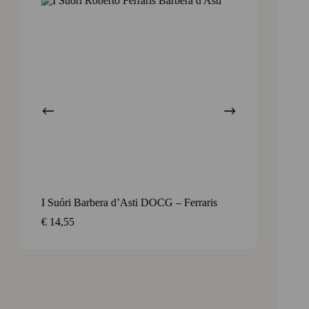
I Suóri Barbera d’Asti DOCG – Ferraris
Frizzor
onweer
€
14,55
€
5,65