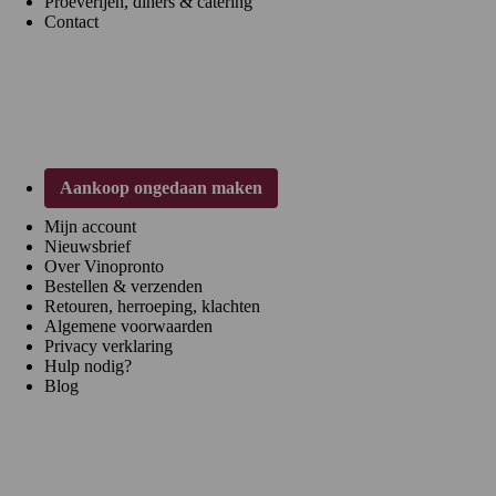
Proeverijen, diners & catering
Contact
Klantenservice
Aankoop ongedaan maken
Mijn account
Nieuwsbrief
Over Vinopronto
Bestellen & verzenden
Retouren, herroeping, klachten
Algemene voorwaarden
Privacy verklaring
Hulp nodig?
Blog
Regio's