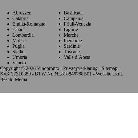
Abruzzen
Basilicata
Calabria
Campania
Emilia-Romagna
Friuli-Venezia
Lazio
Ligurië
Lombardia
Marche
Molise
Piemonte
Puglia
Sardinië
Sicilië
Toscane
Umbria
Valle d’Aosta
Veneto
Copyright © 2026 Vinopronto -
Privacyverklaring
-
Sitemap
-
KvK 27310389 - BTW Nr. NL818846768B01 - Website i.s.m.
Best4u Media