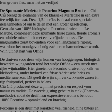
Een grotere fles, maar net zo verfijnd
De
Spumante Merlettaie Pecorino Magnum
Brut
van
Ciù
Ciù
brengt de elegantie van de klassieke Merlettaie in een extra
feestelijk formaat. Deze 1,5-literfles is ideaal voor speciale
gelegenheden of om te delen met een groter gezelschap.
Gemaakt van 100% biologische Pecorino-druiven uit Le
Marche, combineert deze spumante frisse zuren, florale aroma’s
en subtiele mineraliteit met een verfijnde mousse. De
magnumfles zorgt bovendien voor een langzamere rijping,
waardoor het mondgevoel nóg zachter en harmonieuzer wordt.
Wijn uit het hart van Offida
De druiven voor deze wijn komen van hooggelegen, biologisch
bewerkte wijngaarden rond het stadje Offida – een streek met
rijke wijntraditie. Hier groeien de Pecorino-druiven op kalk- en
kleibodems, onder invloed van frisse Adriatische bries en
mediterrane zon. Dit geeft de wijn zijn verkwikkende zuren én
rijp fruitprofiel, perfect in balans.
Ciù Ciù produceert deze wijn met precisie en respect voor
natuur en traditie. De tweede gisting gebeurt in tank (Charmat-
methode), zodat de druif haar expressieve aroma’s behoudt.
100% Pecorino – sprankelend en krachtig
Pecorino
is een druif met karakter: veel frisheid, fijne bitters en