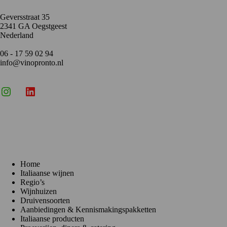
Geversstraat 35
2341 GA Oegstgeest
Nederland
06 - 17 59 02 94
info@vinopronto.nl
Instagram
X
LinkedIn
Menu
Home
Italiaanse wijnen
Regio’s
Wijnhuizen
Druivensoorten
Aanbiedingen & Kennismakingspakketten
Italiaanse producten