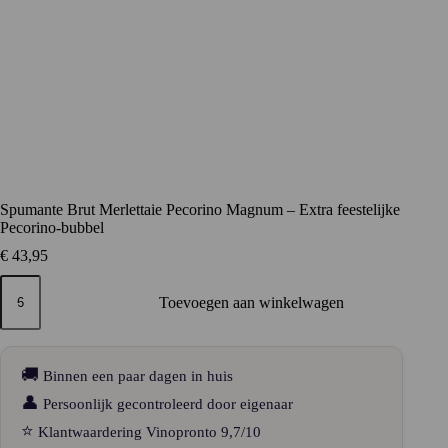
Spumante Brut Merlettaie Pecorino Magnum – Extra feestelijke
Pecorino-bubbel
€
43,95
Spumante
Brut
Toevoegen aan winkelwagen
Merlettaie
Pecorino
Magnum
–
🚚
Binnen een paar dagen in huis
Extra
feestelijke
👤
Persoonlijk gecontroleerd door eigenaar
Pecorino-
⭐
Klantwaardering Vinopronto 9,7/10
bubbel