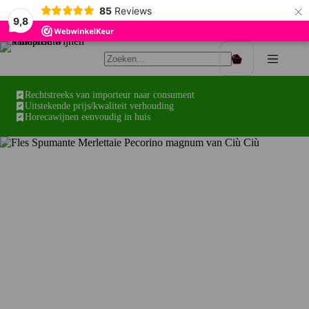
×
85
Reviews
9,8
Ga
naar
Winkelwagen
de
inhoud
Rechtstreeks van importeur naar consument
Uitstekende prijs/kwaliteit verhouding
Horecawijnen eenvoudig in huis