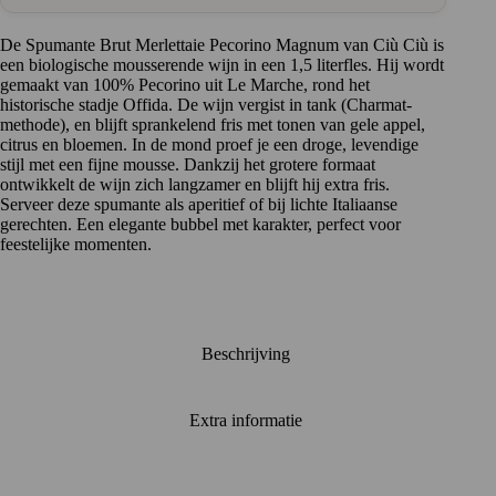
aantal
De Spumante Brut Merlettaie Pecorino Magnum van Ciù Ciù is
een biologische mousserende wijn in een 1,5 literfles. Hij wordt
gemaakt van 100% Pecorino uit Le Marche, rond het
historische stadje Offida. De wijn vergist in tank (Charmat-
methode), en blijft sprankelend fris met tonen van gele appel,
citrus en bloemen. In de mond proef je een droge, levendige
stijl met een fijne mousse. Dankzij het grotere formaat
ontwikkelt de wijn zich langzamer en blijft hij extra fris.
Serveer deze spumante als aperitief of bij lichte Italiaanse
gerechten. Een elegante bubbel met karakter, perfect voor
feestelijke momenten.
Beschrijving
Extra informatie