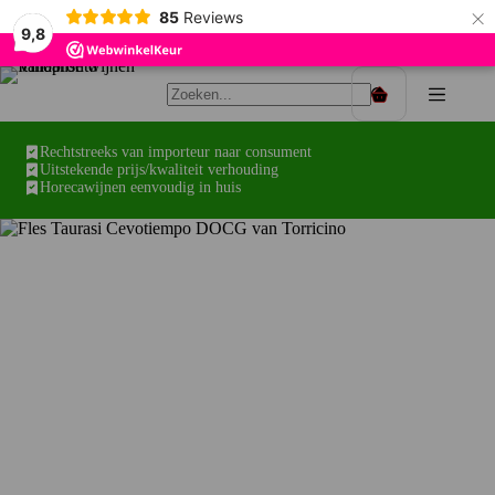
×
85
Reviews
9,8
Ga
naar
Winkelwagen
de
inhoud
Rechtstreeks van importeur naar consument
Uitstekende prijs/kwaliteit verhouding
Horecawijnen eenvoudig in huis