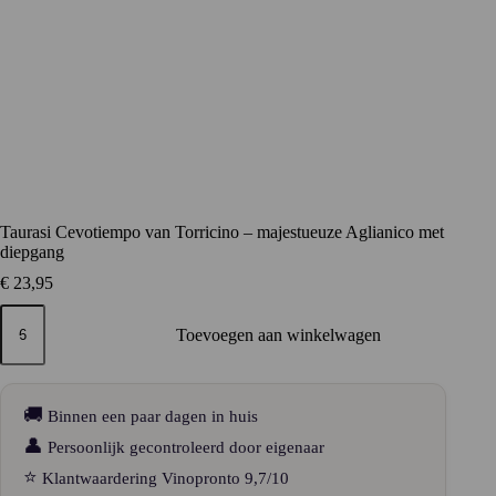
Taurasi Cevotiempo van Torricino – majestueuze Aglianico met
diepgang
€
23,95
Taurasi
Cevotiempo
Toevoegen aan winkelwagen
van
Torricino
–
majestueuze
🚚
Binnen een paar dagen in huis
Aglianico
met
👤
Persoonlijk gecontroleerd door eigenaar
diepgang
⭐
Klantwaardering Vinopronto 9,7/10
aantal