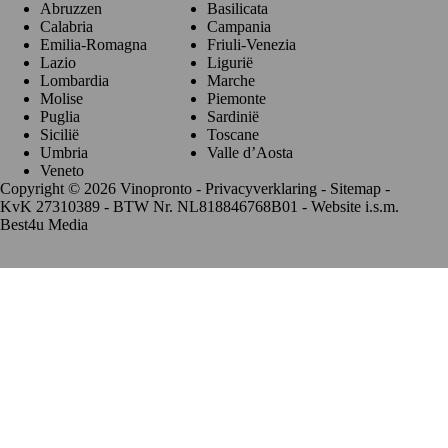
Abruzzen
Basilicata
Calabria
Campania
Emilia-Romagna
Friuli-Venezia
Lazio
Ligurië
Lombardia
Marche
Molise
Piemonte
Puglia
Sardinië
Sicilië
Toscane
Umbria
Valle d’Aosta
Veneto
Copyright © 2026 Vinopronto -
Privacyverklaring
-
Sitemap
-
KvK 27310389 - BTW Nr. NL818846768B01 - Website i.s.m.
Best4u Media