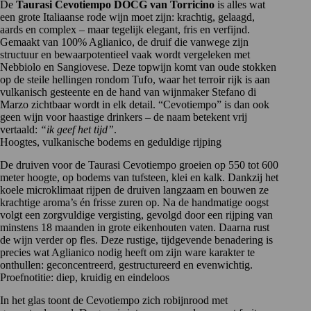
De
Taurasi Cevotiempo DOCG van Torricino
is alles wat
een grote Italiaanse rode wijn moet zijn: krachtig, gelaagd,
aards en complex – maar tegelijk elegant, fris en verfijnd.
Gemaakt van 100% Aglianico, de druif die vanwege zijn
structuur en bewaarpotentieel vaak wordt vergeleken met
Nebbiolo en Sangiovese. Deze topwijn komt van oude stokken
op de steile hellingen rondom Tufo, waar het terroir rijk is aan
vulkanisch gesteente en de hand van wijnmaker
Stefano di
Marzo
zichtbaar wordt in elk detail. “Cevotiempo” is dan ook
geen wijn voor haastige drinkers – de naam betekent vrij
vertaald:
“ik geef het tijd”
.
Hoogtes, vulkanische bodems en geduldige rijping
De druiven voor de Taurasi Cevotiempo groeien op 550 tot 600
meter hoogte, op bodems van tufsteen, klei en kalk. Dankzij het
koele microklimaat rijpen de druiven langzaam en bouwen ze
krachtige aroma’s én frisse zuren op. Na de handmatige oogst
volgt een zorgvuldige vergisting, gevolgd door een rijping van
minstens 18 maanden in grote eikenhouten vaten. Daarna rust
de wijn verder op fles. Deze rustige, tijdgevende benadering is
precies wat
Aglianico
nodig heeft om zijn ware karakter te
onthullen: geconcentreerd, gestructureerd en evenwichtig.
Proefnotitie: diep, kruidig en eindeloos
In het glas toont de Cevotiempo zich robijnrood met