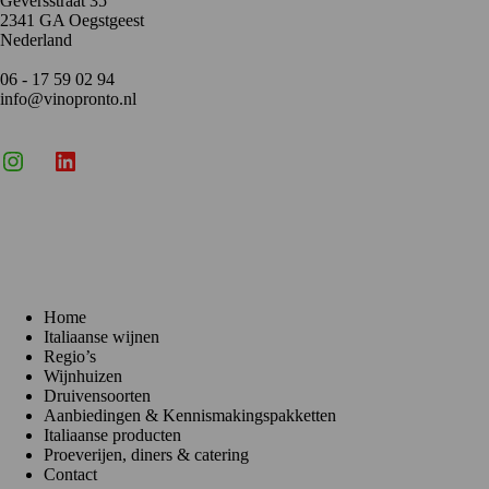
Geversstraat 35
2341 GA Oegstgeest
Nederland
06 - 17 59 02 94
info@vinopronto.nl
Instagram
X
LinkedIn
Menu
Home
Italiaanse wijnen
Regio’s
Wijnhuizen
Druivensoorten
Aanbiedingen & Kennismakingspakketten
Italiaanse producten
Proeverijen, diners & catering
Contact