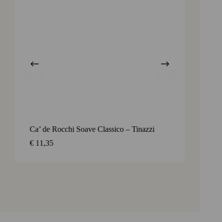
Ca’ de Rocchi Soave Classico – Tinazzi
Corvè 
het noo
€
11,35
€
14,7