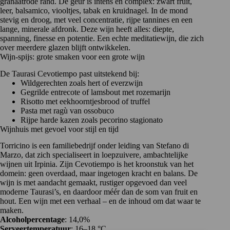
granaatrode rand. De geur is intens en complex: zwart fruit,
leer, balsamico, viooltjes, tabak en kruidnagel. In de mond
stevig en droog, met veel concentratie, rijpe tannines en een
lange, minerale afdronk. Deze wijn heeft alles: diepte,
spanning, finesse en potentie. Een echte meditatiewijn, die zich
over meerdere glazen blijft ontwikkelen.
Wijn-spijs: grote smaken voor een grote wijn
De Taurasi Cevotiempo past uitstekend bij:
Wildgerechten zoals hert of everzwijn
Gegrilde entrecote of lamsbout met rozemarijn
Risotto met eekhoorntjesbrood of truffel
Pasta met ragù van ossobuco
Rijpe harde kazen zoals pecorino stagionato
Wijnhuis met gevoel voor stijl en tijd
Torricino
is een familiebedrijf onder leiding van Stefano di
Marzo, dat zich specialiseert in loepzuivere, ambachtelijke
wijnen uit Irpinia. Zijn Cevotiempo is het kroonstuk van het
domein: geen overdaad, maar ingetogen kracht en balans. De
wijn is met aandacht gemaakt, rustiger opgevoed dan veel
moderne Taurasi’s, en daardoor méér dan de som van fruit en
hout. Een wijn met een verhaal – en de inhoud om dat waar te
maken.
Alcoholpercentage
: 14,0%
Serveertemperatuur
: 16–18 °C