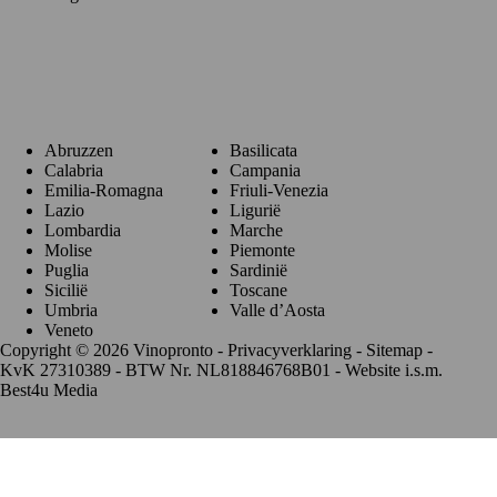
Regio's
Abruzzen
Basilicata
Calabria
Campania
Emilia-Romagna
Friuli-Venezia
Lazio
Ligurië
Lombardia
Marche
Molise
Piemonte
Puglia
Sardinië
Sicilië
Toscane
Umbria
Valle d’Aosta
Veneto
Copyright © 2026 Vinopronto -
Privacyverklaring
-
Sitemap
-
KvK 27310389 - BTW Nr. NL818846768B01 - Website i.s.m.
Best4u Media