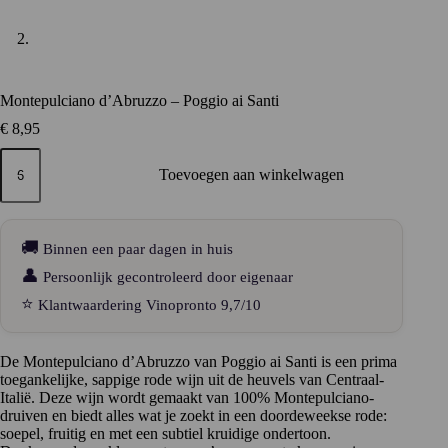
Montepulciano d’Abruzzo – Poggio ai Santi
€
8,95
Montepulciano
d’Abruzzo
Toevoegen aan winkelwagen
–
Poggio
ai
Santi
🚚
Binnen een paar dagen in huis
aantal
👤
Persoonlijk gecontroleerd door eigenaar
⭐
Klantwaardering Vinopronto 9,7/10
De Montepulciano d’Abruzzo van Poggio ai Santi is een prima
toegankelijke, sappige rode wijn uit de heuvels van Centraal-
Italië. Deze wijn wordt gemaakt van 100% Montepulciano-
druiven en biedt alles wat je zoekt in een doordeweekse rode:
soepel, fruitig en met een subtiel kruidige ondertoon.