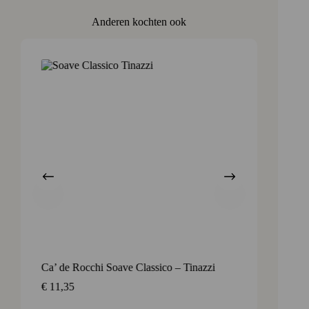
Anderen kochten ook
Ca’ de Rocchi Soave Classico – Tinazzi
Prosec
dei Cav
€
11,35
€
3,45