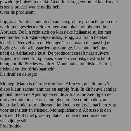
geweldige huiswijn maakt. Geen fratsen, gewoon lekker. En dat
is soms precies wat je nodig hebt.
Over de producent
Poggio ai Santi is onderdeel van een grotere productiegroep die
werkt met geselecteerde druiven van lokale wijnboeren in
Abruzzo. De lijn richt zich op klassieke Italiaanse stijlen met
een moderne, toegankelijke inslag. Poggio ai Santi betekent
letterlijk ‘Heuvel van de Heiligen’ – een naam die past bij de
ligging van de wijngaarden op zonnige, beschutte hellingen
nabij de Adriatische kust. De producent streeft naar zuivere
wijnen met veel drinkplezier, zonder overmatige extractie of
houtgebruik. Precies wat deze
Montepulciano
uitstraalt: fruit,
frisheid en doordrinkbaarheid.
De druif en de regio
Montepulciano is dé rode druif van Abruzzo, geliefd om z’n
diepe kleur, zachte tannines en sappig fruit. In dit heuvelachtige
gebied tussen de
Apennijnen
en de Adriatische Zee rijpen de
druiven onder ideale omstandigheden. De combinatie van
kalkrijke bodems, mediterrane invloeden en koele nachten zorgt
voor intensiteit én frisheid. Montepulciano d’Abruzzo is dan
ook een DOC met grote reputatie – en een breed inzetbare,
veelzijdige stijl.
Proefnotitie