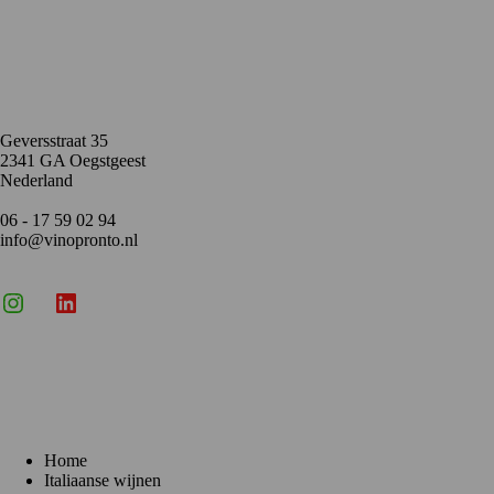
Contact
Geversstraat 35
2341 GA Oegstgeest
Nederland
06 - 17 59 02 94
info@vinopronto.nl
Instagram
X
LinkedIn
Menu
Home
Italiaanse wijnen