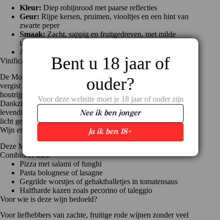
Kleur:
Diep robijnrood met paarse reflecties
Geur:
Rijpe kersen, pruimen, viooltjes en een hint van
zwarte peper
Smaak:
Zacht, sappig en fruitgedreven, met milde
tannines en frisse zuren
Afdronk:
Elegant, kruidig en uitnodigend
Bent u 18 jaar of
Vinificatie en stijl
De Montepulciano d’Abruzzo Poggio ai Santi wordt klassiek
ouder?
vergist op roestvrijstaal om het fruitkarakter te behouden. Geen
houtrijping: alle aandacht gaat naar puur druif en terroir.
Voor deze website moet je 18 jaar of ouder zijn
Dankzij de gecontroleerde temperatuur blijft het aroma fris en
levendig. Het alcoholpercentage ligt rond de 13%. Ideaal om
Nee ik ben jonger
licht gekoeld te schenken (16–18°C), zeker op zomerse dagen.
Wijn en spijs
Ja ik ben 18+
Deze Montepulciano is een allemansvriend aan tafel.
Combineer met:
Pizza met salami of funghi
Pasta bolognese of lasagne
Gegrilde worstjes of gehaktballetjes in tomatensaus
Halfharde kazen zoals pecorino of taleggio
Voor wie is deze wijn bedoeld?
Voor liefhebbers van zachte, fruitige rode wijnen zonder veel