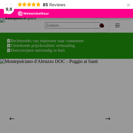
×
85
Reviews
9,8
Ga
naar
Winkelwagen
de
inhoud
Rechtstreeks van importeur naar consument
Uitstekende prijs/kwaliteit verhouding
Horecawijnen eenvoudig in huis