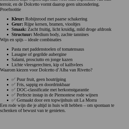
terroir, en de Dolcetto vormt daarop geen uitzondering.
Proefnotitie
Kleur:
Robijnrood met paarse schakering
Geur:
Rijpe kersen, bramen, viooltjes
Smaak:
Zacht fruitig, licht kruidig, mild droge afdronk
Structuur:
Medium body, zachte tannines
Wijn en spijs – ideale combinaties
Pasta met paddenstoelen of tomatensaus
Lasagne of gegrilde aubergine
Salami, prosciutto en jonge kazen
Lichte vleesgerechten, kip of kalfsvlees
Waarom kiezen voor Dolcetto d’Alba van Rivetto?
✅ Puur fruit, geen houtrijping
✅ Fris, sappig en doordrinkbaar
✅ DOC-classificatie met herkomstgarantie
✅ Perfecte instap in de Piemontese rode wijnen
✅ Gemaakt door een topwijnhuis uit La Morra
Een rode wijn die je altijd in huis wilt hebben – om spontaan te
schenken of bewust van te genieten.