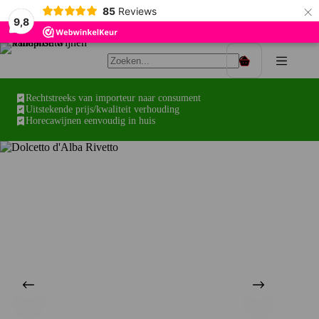
×
85
Reviews
9,8
Ga
naar
Winkelwagen
de
inhoud
Rechtstreeks van importeur naar consument
Uitstekende prijs/kwaliteit verhouding
Horecawijnen eenvoudig in huis