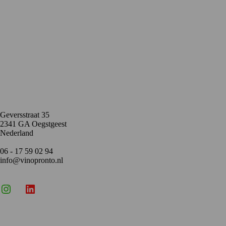
Contact
Geversstraat 35
2341 GA Oegstgeest
Nederland
06 - 17 59 02 94
info@vinopronto.nl
Instagram
X
LinkedIn
Menu