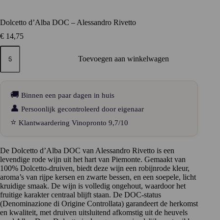
Dolcetto d’Alba DOC – Alessandro Rivetto
€
14,75
Dolcetto
d’Alba
Toevoegen aan winkelwagen
DOC
–
Alessandro
Rivetto
🚚
Binnen een paar dagen in huis
aantal
👤
Persoonlijk gecontroleerd door eigenaar
⭐
Klantwaardering Vinopronto 9,7/10
De Dolcetto d’Alba DOC van Alessandro Rivetto is een
levendige rode wijn uit het hart van Piemonte. Gemaakt van
100% Dolcetto-druiven, biedt deze wijn een robijnrode kleur,
aroma’s van rijpe kersen en zwarte bessen, en een soepele, licht
kruidige smaak. De wijn is volledig ongehout, waardoor het
fruitige karakter centraal blijft staan. De DOC-status
(Denominazione di Origine Controllata) garandeert de herkomst
en kwaliteit, met druiven uitsluitend afkomstig uit de heuvels