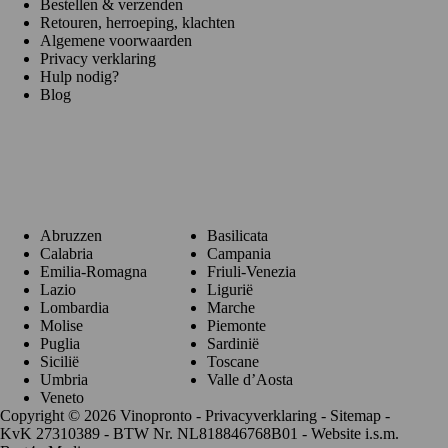
Bestellen & verzenden
Retouren, herroeping, klachten
Algemene voorwaarden
Privacy verklaring
Hulp nodig?
Blog
Regio's
Abruzzen
Basilicata
Calabria
Campania
Emilia-Romagna
Friuli-Venezia
Lazio
Ligurië
Lombardia
Marche
Molise
Piemonte
Puglia
Sardinië
Sicilië
Toscane
Umbria
Valle d’Aosta
Veneto
Copyright © 2026 Vinopronto -
Privacyverklaring
-
Sitemap
-
KvK 27310389 - BTW Nr. NL818846768B01 - Website i.s.m.