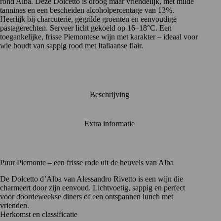
rond Alba. Deze Dolcetto is droog maar vriendelijk, met milde
tannines en een bescheiden alcoholpercentage van 13%.
Heerlijk bij charcuterie, gegrilde groenten en eenvoudige
pastagerechten. Serveer licht gekoeld op 16–18°C. Een
toegankelijke, frisse Piemontese wijn met karakter – ideaal voor
wie houdt van sappig rood met Italiaanse flair.
Beschrijving
Extra informatie
Puur Piemonte – een frisse rode uit de heuvels van Alba
De Dolcetto d’Alba van
Alessandro Rivetto
is een wijn die
charmeert door zijn eenvoud. Lichtvoetig, sappig en perfect
voor doordeweekse diners of een ontspannen lunch met
vrienden.
Herkomst en classificatie