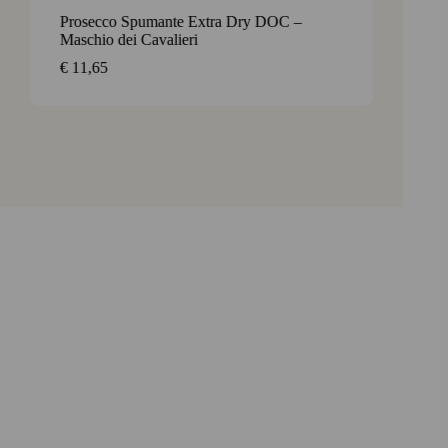
Prosecco Spumante Extra Dry DOC –
Prosec
Maschio dei Cavalieri
Cavalie
€
11,65
€
9,95